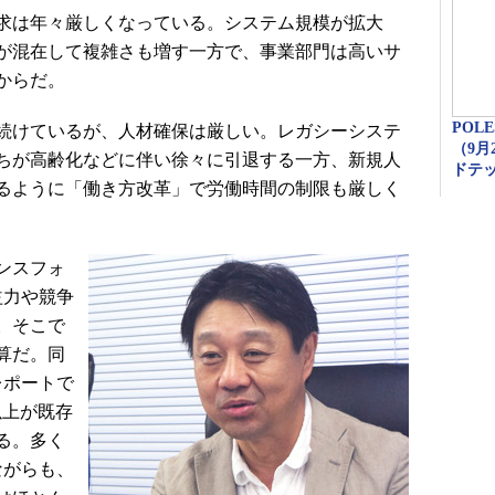
求は年々厳しくなっている。システム規模が拡大
が混在して複雑さも増す一方で、事業部門は高いサ
からだ。
POLE
続けているが、人材確保は厳しい。レガシーシステ
（9月
ちが高齢化などに伴い徐々に引退する一方、新規人
ドテ
るように「働き方改革」で労働時間の制限も厳しく
ンスフォ
益力や競争
。そこで
算だ。同
レポートで
以上が既存
る。多く
ながらも、