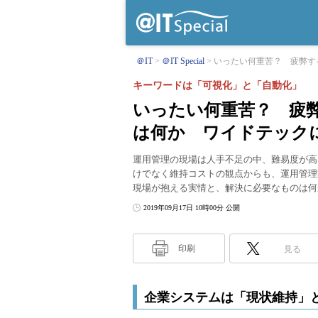
＠IT
＠IT Special
いったい何重苦？ 疲弊する
キーワードは「可視化」と「自動化」
いったい何重苦？ 疲
は何か ワイドテック
運用管理の現場は人手不足の中、難易度が高
けでなく維持コストの観点からも、運用管理
現場が抱える実情と、解決に必要なものは何
2019年09月17日 10時00分 公開
印刷
見る
企業システムは「現状維持」