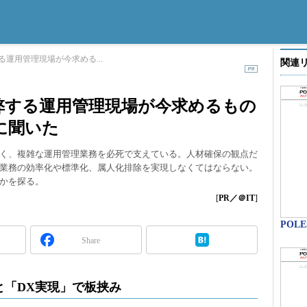
運用管理現場が今求める...
関連
弊する運用管理現場が今求めるもの
に聞いた
く、複雑な運用管理業務を必死で支えている。人材確保の観点だ
業務の効率化や標準化、属人化排除を実現しなくてはならない。
かを探る。
[
PR／＠IT
]
POL
Share
と「DX実現」で板挟み