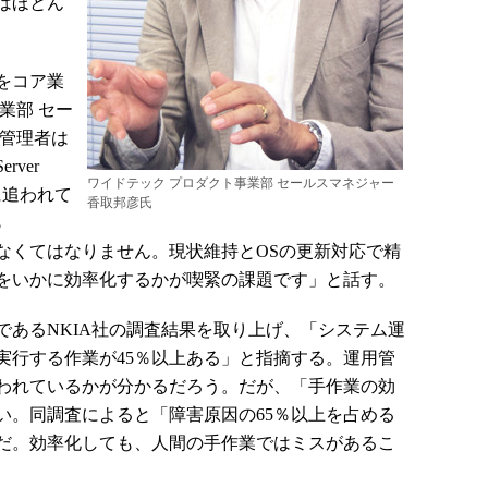
はほとん
をコア業
業部 セー
用管理者は
rver
ワイドテック プロダクト事業部 セールスマネジャー
応に追われて
香取邦彦氏
ら
対応しなくてはなりません。現状維持とOSの更新対応で精
をいかに効率化するかが喫緊の課題です」と話す。
あるNKIA社の調査結果を取り上げ、「システム運
実行する作業が45％以上ある」と指摘する。運用管
われているかが分かるだろう。だが、「手作業の効
い。同調査によると「障害原因の65％以上を占める
だ。効率化しても、人間の手作業ではミスがあるこ