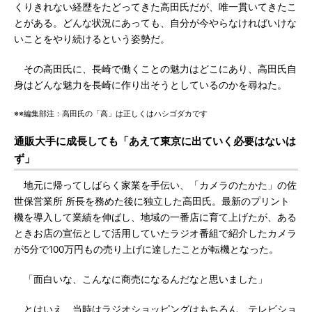
くりきれない経歴をたどってきた高田氏だが、唯一貫いてきたこ
とがある。どんな状況にあっても、自分が今やらなければいけな
いことをやり続けるという姿勢だ。
その高田氏に、長崎で働くことの魅力はどこにあり、高田氏自
身はどんな魅力を長崎に作り出そうとしているのかを尋ねた。
※※編集部注：高田氏の「高」は正しくはハシゴダカです
通販大手に成長しても「あえて東京に出ていく必要はないは
ず」
地元に帰ってしばらく家業を手伝い、「カメラのたかた」の佐
世保営業所 所長を務めた後に独立した高田氏。最新のプリント
機を導入して業績を伸ばし、地域の一番店に育て上げたが、ある
ときお店の宣伝として活用していたラジオ番組で紹介したカメラ
が5分で100万円もの売り上げに達したことが転機となった。
「面白いな、こんなに商売になるんだなと思いました」
とはいえ、当時はラジオショッピングはもちろん、テレビショ