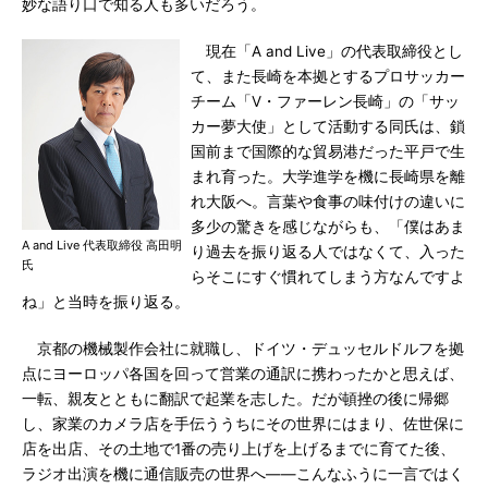
妙な語り口で知る人も多いだろう。
現在「A and Live」の代表取締役とし
て、また長崎を本拠とするプロサッカー
チーム「V・ファーレン長崎」の「サッ
カー夢大使」として活動する同氏は、鎖
国前まで国際的な貿易港だった平戸で生
まれ育った。大学進学を機に長崎県を離
れ大阪へ。言葉や食事の味付けの違いに
多少の驚きを感じながらも、「僕はあま
A and Live 代表取締役 高田明
り過去を振り返る人ではなくて、入った
氏
らそこにすぐ慣れてしまう方なんですよ
ね」と当時を振り返る。
京都の機械製作会社に就職し、ドイツ・デュッセルドルフを拠
点にヨーロッパ各国を回って営業の通訳に携わったかと思えば、
一転、親友とともに翻訳で起業を志した。だが頓挫の後に帰郷
し、家業のカメラ店を手伝ううちにその世界にはまり、佐世保に
店を出店、その土地で1番の売り上げを上げるまでに育てた後、
ラジオ出演を機に通信販売の世界へ――こんなふうに一言ではく