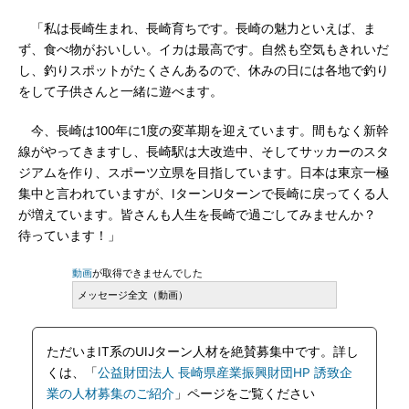
「私は長崎生まれ、長崎育ちです。長崎の魅力といえば、ま
ず、食べ物がおいしい。イカは最高です。自然も空気もきれいだ
し、釣りスポットがたくさんあるので、休みの日には各地で釣り
をして子供さんと一緒に遊べます。
今、長崎は100年に1度の変革期を迎えています。間もなく新幹
線がやってきますし、長崎駅は大改造中、そしてサッカーのスタ
ジアムを作り、スポーツ立県を目指しています。日本は東京一極
集中と言われていますが、IターンUターンで長崎に戻ってくる人
が増えています。皆さんも人生を長崎で過ごしてみませんか？
待っています！」
動画
が取得できませんでした
メッセージ全文（動画）
ただいまIT系のUIJターン人材を絶賛募集中です。詳し
くは、「
公益財団法人 長崎県産業振興財団HP 誘致企
業の人材募集のご紹介
」ページをご覧ください