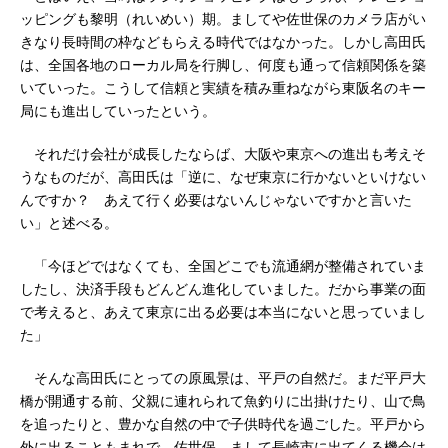
ッピングも黎明（れいめい）期。ましてや佐世保のカメラ店がい
きなり長時間の枠などもらえる時代ではなかった。しかし高田氏
は、全国各地のローカル局を行脚し、何度も通って信頼関係を築
いていった。こうして信頼と実績を積み重ねながら東阪名のキー
局にも進出していったという。
それだけ会社が成長したならば、大阪や東京への進出も考えそ
うなものだが、高田氏は「逆に、なぜ東京に行かないといけない
んですか？ あえて行く必要はないんじゃないですかと言いた
い」と述べる。
「今ほどではなくても、全国どこでも流通網が整備されていま
したし、決済手段もどんどん進化していました。だから事業の面
で考えると、あえて東京に出る必要は本当にないと思っていまし
た」
そんな高田氏にとっての原風景は、平戸の自然だ。まだ平戸大
橋が開通する前、父親に連れられて魚釣りに出掛けたり、山で鳥
を追ったりと、豊かな自然の中で子供時代を過ごした。平戸から
外に出ることもまれで、佐世保、まして長崎市に出てくる機会は