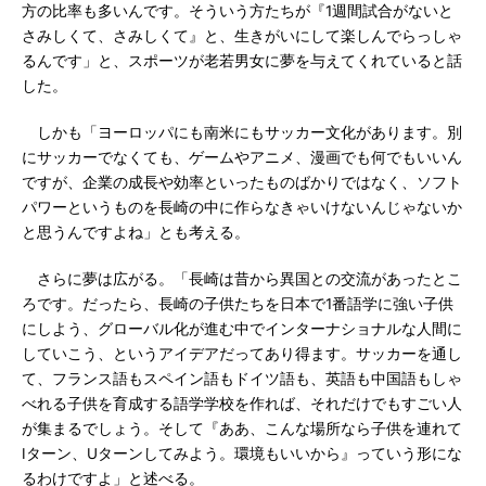
方の比率も多いんです。そういう方たちが『1週間試合がないと
さみしくて、さみしくて』と、生きがいにして楽しんでらっしゃ
るんです」と、スポーツが老若男女に夢を与えてくれていると話
した。
しかも「ヨーロッパにも南米にもサッカー文化があります。別
にサッカーでなくても、ゲームやアニメ、漫画でも何でもいいん
ですが、企業の成長や効率といったものばかりではなく、ソフト
パワーというものを長崎の中に作らなきゃいけないんじゃないか
と思うんですよね」とも考える。
さらに夢は広がる。「長崎は昔から異国との交流があったとこ
ろです。だったら、長崎の子供たちを日本で1番語学に強い子供
にしよう、グローバル化が進む中でインターナショナルな人間に
していこう、というアイデアだってあり得ます。サッカーを通し
て、フランス語もスペイン語もドイツ語も、英語も中国語もしゃ
べれる子供を育成する語学学校を作れば、それだけでもすごい人
が集まるでしょう。そして『ああ、こんな場所なら子供を連れて
Iターン、Uターンしてみよう。環境もいいから』っていう形にな
るわけですよ」と述べる。