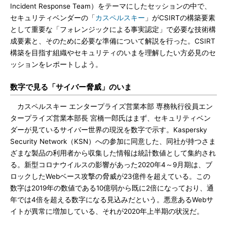
Incident Response Team）をテーマにしたセッションの中で、
セキュリティベンダーの「
カスペルスキー
」がCSIRTの構築要素
として重要な「フォレンジックによる事実認定」で必要な技術構
成要素と、そのために必要な準備について解説を行った。CSIRT
構築を目指す組織やセキュリティのいまを理解したい方必見のセ
ッションをレポートしよう。
数字で見る「サイバー脅威」のいま
カスペルスキー エンタープライズ営業本部 専務執行役員エン
タープライズ営業本部長 宮橋一郎氏はまず、セキュリティベン
ダーが見ているサイバー世界の現況を数字で示す。Kaspersky
Security Network（KSN）への参加に同意した、同社が持つさま
ざまな製品の利用者から収集した情報は統計数値として集約され
る。新型コロナウイルスの影響があった2020年4～9月期は、ブ
ロックしたWebベース攻撃の脅威が23億件を超えている。この
数字は2019年の数値である10億弱から既に2倍になっており、通
年では4倍を超える数字になる見込みだという。悪意あるWebサ
イトが異常に増加している、それが2020年上半期の状況だ。