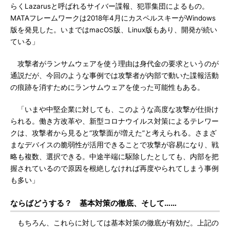
らくLazarusと呼ばれるサイバー諜報、犯罪集団によるもの。
MATAフレームワークは2018年4月にカスペルスキーがWindows
版を発見した。いまではmacOS版、Linux版もあり、開発が続い
ている」
攻撃者がランサムウェアを使う理由は身代金の要求というのが
通説だが、今回のような事例では攻撃者が内部で動いた諜報活動
の痕跡を消すためにランサムウェアを使った可能性もある。
「いまや中堅企業に対しても、このような高度な攻撃が仕掛け
られる。働き方改革や、新型コロナウイルス対策によるテレワー
クは、攻撃者から見ると“攻撃面が増えた”と考えられる。さまざ
まなデバイスの脆弱性が活用できることで攻撃が容易になり、戦
略も複数、選択できる。中途半端に駆除したとしても、内部を把
握されているので原因を根絶しなければ再度やられてしまう事例
も多い」
ならばどうする？ 基本対策の徹底、そして……
もちろん、これらに対しては基本対策の徹底が有効だ。上記の