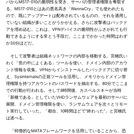
バからMS17-010の脆弱性を突き、サーバの管理者権限を奪取す
る。MS17-010とはあの悪名高き「WannaCry」でも使われたも
ので、既にアップデートは配布されているものの、それを適用し
ていない組織が多いことがうかがえる。さらに攻撃者はバックド
アを埋め込む。これは、VPNデバイスの脆弱性がふさがれても行
動できるようにする常とう手段だ。ここまでかかった時間はわず
か30分ほどだ。
そして攻撃者は組織ネットワークの内部を移動する。宮橋氏い
わく「世の中によくある」ツールを使い、ドメイン内部のアカウ
ント情報を収集。VPNからインストールしたバックドアに切り替
え、Sysinternalsの正規ツールを活用し、メモリからドメイン管
理権限を持つアカウントのパスワードを抽出する。80分でここま
での行動が行われる。そして8時間後、カスペルスキーが当時
「新種である」としていたVHDランサムウェアを最初のサーバに
展開、ドメイン管理権限を使い、ランサムウェアを次々とリモー
ト実行していった。「都合、10時間ほどで“終わった”」と宮橋氏
は述べる。
「特徴的なMATAフレームワークを活用していることから、恐