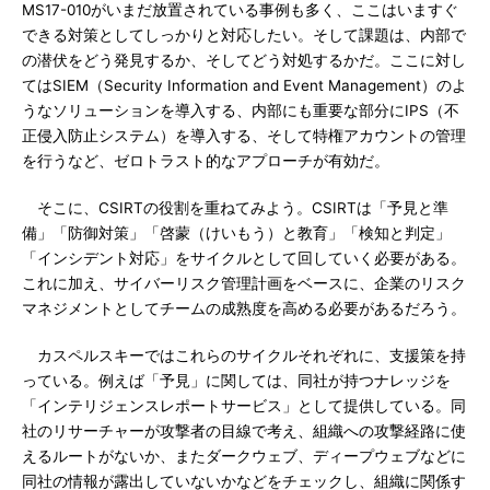
MS17-010がいまだ放置されている事例も多く、ここはいますぐ
できる対策としてしっかりと対応したい。そして課題は、内部で
の潜伏をどう発見するか、そしてどう対処するかだ。ここに対し
てはSIEM（Security Information and Event Management）のよ
うなソリューションを導入する、内部にも重要な部分にIPS（不
正侵入防止システム）を導入する、そして特権アカウントの管理
を行うなど、ゼロトラスト的なアプローチが有効だ。
そこに、CSIRTの役割を重ねてみよう。CSIRTは「予見と準
備」「防御対策」「啓蒙（けいもう）と教育」「検知と判定」
「インシデント対応」をサイクルとして回していく必要がある。
これに加え、サイバーリスク管理計画をベースに、企業のリスク
マネジメントとしてチームの成熟度を高める必要があるだろう。
カスペルスキーではこれらのサイクルそれぞれに、支援策を持
っている。例えば「予見」に関しては、同社が持つナレッジを
「インテリジェンスレポートサービス」として提供している。同
社のリサーチャーが攻撃者の目線で考え、組織への攻撃経路に使
えるルートがないか、またダークウェブ、ディープウェブなどに
同社の情報が露出していないかなどをチェックし、組織に関係す