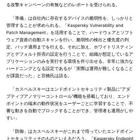
る攻撃キャンペーンの有無などのレポートを受けられる。
「準備」は自社内に存在するデバイスの脆弱性を、しっかりと
管理することが求められる。「Kaspersky Vulnerability and
Patch Management」を活用することで、ハードウェアとソフト
ウェア資産の自動スキャンを行い、脆弱性の検出と優先度の判
定、パッチ適用までを行える。それに加え、ホワイトリスティン
グとデフォルト拒否の設定を行うことで、組織が想定しているア
プリケーションのみを実行する環境を作り出せる。非常に強力な
ハードニングとなる設定であるが「実際は運用が難しくなること
が課題だった」と宮橋氏は語る。
「カスペルスキーはエンドポイントセキュリティ製品に“アダ
プティブアノマリーコントロール”機能を搭載しており、エンド
ポイントの端末の動作状況をユーザーごとに学習することで、不
審な動きを自動でブロックすることができ、管理者も運用がしや
すい」
「防御」はカスペルスキーがこれまで培っていたエンドポイン
トセキュリティそのものといえるだろう。「Kaspersky Endpoint