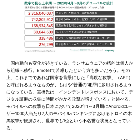
国内動向も変化が起きている。ランサムウェアの標的は個人か
ら組織へ移行。Emotetで苦慮したという方も多いだろう。その
上、これまでであれば国家を背景にした「高度な攻撃」（APT）
と呼ばれるようなものが、もはや“普通の”犯罪に多用されるよう
になっている。宮橋氏は「インシデントレスポンスにおいて、デ
ジタル証拠の収集に時間がかかる攻撃が増えている」と述べる。
モバイルへの攻撃も日本において2020年1～3月期にAndroidユー
ザー1000人当たり7人のモバイルバンキングにおけるトロイの木
馬攻撃が観測され、世界でも1位という不名誉な状況となってい
る。