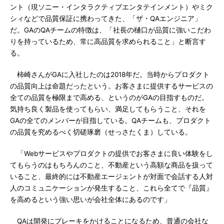
ント（現ソニー・インタラクティブエンタテインメント）やミク
シィなどで品質保証に携わってきた、「ザ・QAエンジニア」
だ。GAのQAチームの特徴は、「社長の樋口が品質に強いこだわ
りを持っているため、常に高品質を求められること」と断言す
る。
柿崎さんがGAに入社したのは2018年だ。当時からプロダクト
の品質向上は命題だったという。お客さまに提供するサービスの
全ての品質を極限まで高める、というのがGAの目指すものだ。
気持ち良く製品を使ってもらい、満足してもらうこと、それを
GAの全てのメンバーが目指している。QAチームも、プロダクト
の品質を究めるべく切磋琢磨（せっさたくま）している。
「Webサービスやプロダクトの提供でお客さまに良い体験をし
てもらうのはもちろんのこと、不動産という高額な商品を扱って
いること、最終的には不動産エージェントが対面で会話する人対
人のコミュニケーションが発生すること、これら全てで『品質』
を高めるという強い思いが会社全体にあるのです」
QAは開発にブレーキをかけることになるため、普通の会社な