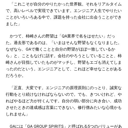
「これこそが自分のやりたかった世界観。それをリアルタイム
で、高いレベルで実現できています。エンジニア人生でやりたい
ことがいろいろある中で、課題を持った会社に出会うことができ
ました」
かつて、柿崎さんの野望は「QA業界で名をはせたい」だっ
た。過去形であるのは、「いまはそんな野望もなくなりました。
なぜなら、GAで働くことと自分の野望がほぼ一致しているか
ら」と、こともなげに話す。会社のやろうとしていることと、柿
崎さんが目指していたものがマッチし、野望もエゴも消えてしま
ったのだという。エンジニアとして、これほど幸せなことがある
だろうか。
「正直、大変です。エンジニアの原理原則にのっとり、誠実な
行動をとり続けなければならないので。でも、きついけれど、や
ればやるほど力が付くんです。自分の弱い部分に向き合い、成功
させたときの達成感は言葉にできない。修行僧みたいな心境かも
しれません」
GAには「GA GROUP SPIRITS」と呼ばれる5つのバリューがあ