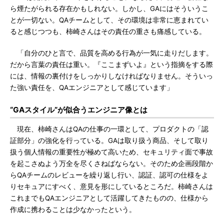
ら煙たがられる存在かもしれない。しかし、GAにはそういうこ
とが一切ない。QAチームとして、その環境は非常に恵まれてい
ると感じつつも、柿崎さんはその責任の重さも痛感している。
「自分のひと言で、品質を高める行為が一気に走りだします。
だから言葉の責任は重い。『ここまずいよ』という指摘をする際
には、情報の裏付けをしっかりしなければなりません。そういっ
た強い責任を、QAエンジニアとして感じています」
“GAスタイル”が似合うエンジニア像とは
現在、柿崎さんはQAの仕事の一環として、プロダクトの「認
証部分」の強化を行っている。GAは取り扱う商品、そして取り
扱う個人情報の重要性が極めて高いため、セキュリティ面で事故
を起こさぬよう万全を尽くさねばならない。そのため企画段階か
らQAチームのレビューを繰り返し行い、認証、認可の仕様をよ
りセキュアにすべく、意見を形にしているところだ。柿崎さんは
これまでもQAエンジニアとして活躍してきたものの、仕様から
作成に携わることは少なかったという。