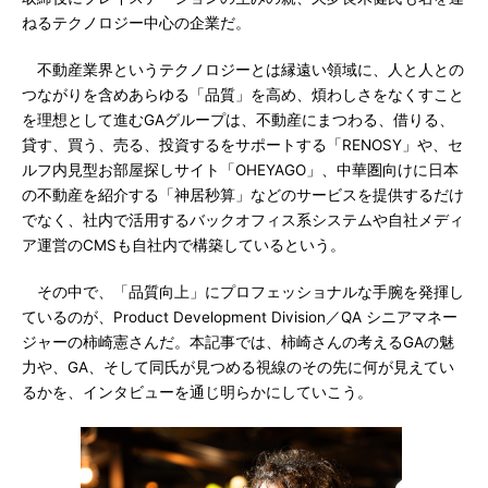
ねるテクノロジー中心の企業だ。
不動産業界というテクノロジーとは縁遠い領域に、人と人との
つながりを含めあらゆる「品質」を高め、煩わしさをなくすこと
を理想として進むGAグループは、不動産にまつわる、借りる、
貸す、買う、売る、投資するをサポートする「RENOSY」や、セ
ルフ内見型お部屋探しサイト「OHEYAGO」、中華圏向けに日本
の不動産を紹介する「神居秒算」などのサービスを提供するだけ
でなく、社内で活用するバックオフィス系システムや自社メディ
ア運営のCMSも自社内で構築しているという。
その中で、「品質向上」にプロフェッショナルな手腕を発揮し
ているのが、Product Development Division／QA シニアマネー
ジャーの柿崎憲さんだ。本記事では、柿崎さんの考えるGAの魅
力や、GA、そして同氏が見つめる視線のその先に何が見えてい
るかを、インタビューを通じ明らかにしていこう。