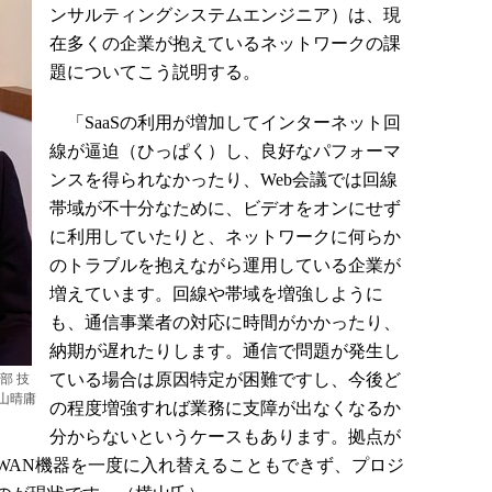
ンサルティングシステムエンジニア）は、現
在多くの企業が抱えているネットワークの課
題についてこう説明する。
「SaaSの利用が増加してインターネット回
線が逼迫（ひっぱく）し、良好なパフォーマ
ンスを得られなかったり、Web会議では回線
帯域が不十分なために、ビデオをオンにせず
に利用していたりと、ネットワークに何らか
のトラブルを抱えながら運用している企業が
増えています。回線や帯域を増強しように
も、通信事業者の対応に時間がかかったり、
納期が遅れたりします。通信で問題が発生し
ている場合は原因特定が困難ですし、今後ど
部 技
山晴庸
の程度増強すれば業務に支障が出なくなるか
分からないというケースもあります。拠点が
WAN機器を一度に入れ替えることもできず、プロジ