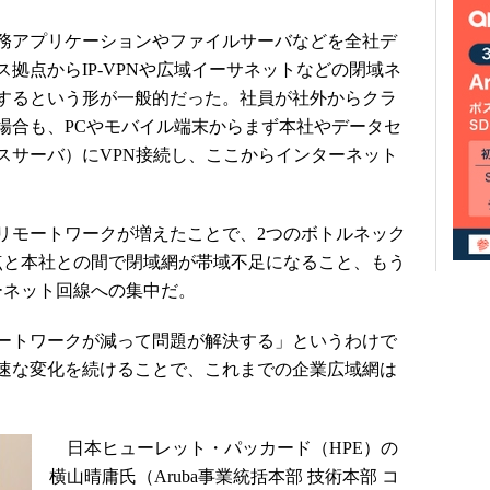
務アプリケーションやファイルサーバなどを全社デ
拠点からIP-VPNや広域イーサネットなどの閉域ネ
するという形が一般的だった。社員が社外からクラ
場合も、PCやモバイル端末からまず本社やデータセ
スサーバ）にVPN接続し、ここからインターネット
モートワークが増えたことで、2つのボトルネック
点と本社との間で閉域網が帯域不足になること、もう
ーネット回線への集中だ。
ートワークが減って問題が解決する」というわけで
速な変化を続けることで、これまでの企業広域網は
日本ヒューレット・パッカード（HPE）の
横山晴庸氏（Aruba事業統括本部 技術本部 コ