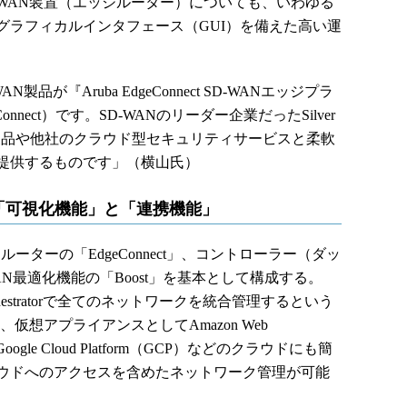
WAN装置（エッジルーター）についても、いわゆる
グラフィカルインタフェース（GUI）を備えた高い運
が『Aruba EdgeConnect SD-WANエッジプラ
onnect）です。SD-WANのリーダー企業だったSilver
の認証製品や他社のクラウド型セキュリティサービスと柔軟
提供するものです」（横山氏）
は「可視化機能」と「連携機能」
エッジルーターの「EdgeConnect」、コントローラー（ダッ
」、WAN最適化機能の「Boost」を基本として構成する。
rchestratorで全てのネットワークを統合管理するという
仮想アプライアンスとしてAmazon Web
re、Google Cloud Platform（GCP）などのクラウドにも簡
ウドへのアクセスを含めたネットワーク管理が可能