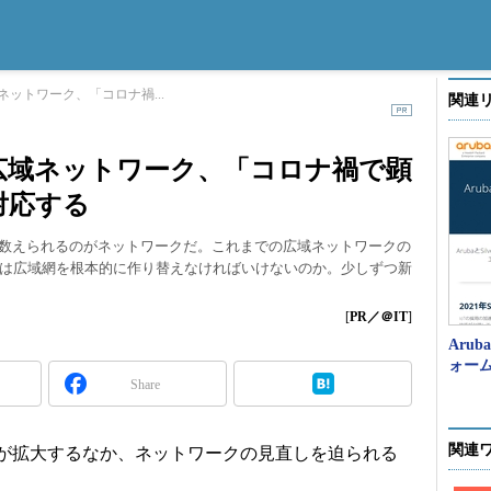
ットワーク、「コロナ禍...
関連
広域ネットワーク、「コロナ禍で顕
対応する
に数えられるのがネットワークだ。これまでの広域ネットワークの
は広域網を根本的に作り替えなければいけないのか。少しずつ新
[
PR／＠IT
]
Arub
ォー
Share
関連
が拡大するなか、ネットワークの見直しを迫られる