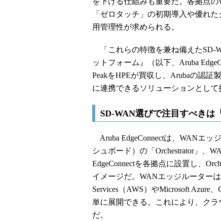
を下げる仕組みも重要だ。各拠点の
「ゼロタッチ」の初期導入や優れた
用管理性が求められる。
「これらの特徴を兼ね備えたSD-WAN製品
ットフォーム』（以下、Aruba EdgeC
PeakをHPEが買収し、Aruba
に連携できるソリューションとして
SD-WAN選びで注目すべき
Aruba EdgeConnectは、WAN
シュボード）の「Orchestrator
EdgeConnectを各拠点に設置し、O
イメージだ。WANエッジルーターは、
Services（AWS）やMicrosoft Azu
単に展開できる。これにより、クラ
だ。