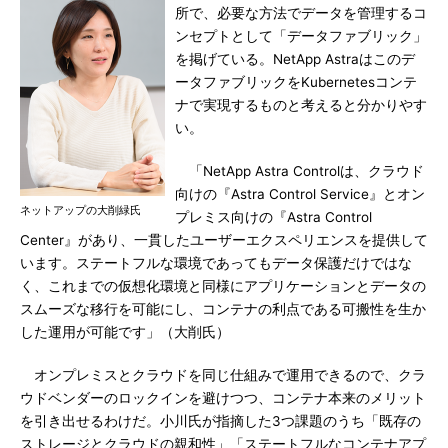
所で、必要な方法でデータを管理するコ
ンセプトとして「データファブリック」
を掲げている。NetApp Astraはこのデ
ータファブリックをKubernetesコンテ
ナで実現するものと考えると分かりやす
い。
「NetApp Astra Controlは、クラウド
向けの『Astra Control Service』とオン
ネットアップの大削緑氏
プレミス向けの『Astra Control
Center』があり、一貫したユーザーエクスペリエンスを提供して
います。ステートフルな環境であってもデータ保護だけではな
く、これまでの仮想化環境と同様にアプリケーションとデータの
スムーズな移行を可能にし、コンテナの利点である可搬性を生か
した運用が可能です」（大削氏）
オンプレミスとクラウドを同じ仕組みで運用できるので、クラ
ウドベンダーのロックインを避けつつ、コンテナ本来のメリット
を引き出せるわけだ。小川氏が指摘した3つ課題のうち「既存の
ストレージとクラウドの親和性」「ステートフルなコンテナアプ