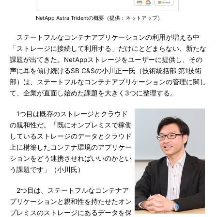
NetApp Astra Tridentの概要（提供：ネットアップ）
ステートフルなコンテナアプリケーションの利用が増える中
「ストレージに接続して利用する」だけにとどまらない、新たな
課題が出てきた。NetAppストレージをユーザーに提供し、その
声に耳を傾け続けるSB C&Sの小川正一氏（技術統括部 第1技術
部）は、ステートフルなコンテナアプリケーションの管理に関し
て、企業が直面し始めた課題を大きく3つに整理する。
1つ目は既存のストレージとクラウド
の親和性だ。「既にオンプレミスで稼働
しているストレージのデータとクラウド
上に構築したコンテナ環境のアプリケー
ションをどう連携させればいいのかとい
う課題です」（小川氏）
2つ目は、ステートフルなコンテナア
プリケーションと親和性を持たせたオン
プレミスのストレージにあるデータを保