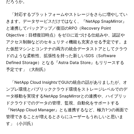
だろうか。
「対応するプラットフォームやストレージをさらに増やしてい
きます。データサービスだけではなく、『NetApp SnapMirror』
と連携してバックアップ／復旧のRPO（Recovery Point
Objective：目標復旧時点）をゼロに近づける仕組みや、認証や
アクセス制御などのセキュリティ機能も充実させる予定です。ま
た仮想マシンとコンテナの両方の統合データストアとしてクラウ
ドのような柔軟性、拡張性を持った新しいSDS（Software
Defined Storage）となる『Astra Data Store』もリリースする
予定です」（大削氏）
「NetApp Cloud InsightsでGUIの統合の話がありましたが、オ
ンプレ環境とパブリッククラウド環境をストレージレベルでのデ
ータ移動を実現するNetApp SnapMirrorとの連携や、ハイブリッ
ドクラウドでのデータの管理、監視、自動化をサポートする
『NetApp Cloud Manager』とも連携するなど、極力1つの画面で
管理できることが増えるとさらにユーザーもうれしいと思いま
す」（小川氏）