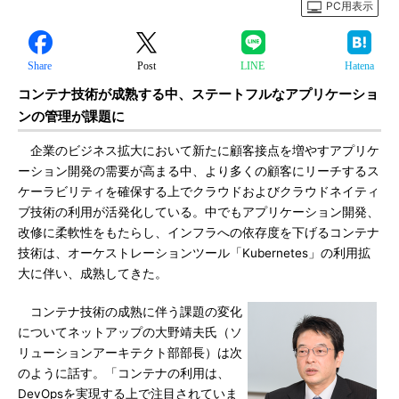
PC用表示
Share
Post
LINE
Hatena
コンテナ技術が成熟する中、ステートフルなアプリケーショ
ンの管理が課題に
企業のビジネス拡大において新たに顧客接点を増やすアプリケ
ーション開発の需要が高まる中、より多くの顧客にリーチするス
ケーラビリティを確保する上でクラウドおよびクラウドネイティ
ブ技術の利用が活発化している。中でもアプリケーション開発、
改修に柔軟性をもたらし、インフラへの依存度を下げるコンテナ
技術は、オーケストレーションツール「Kubernetes」の利用拡
大に伴い、成熟してきた。
コンテナ技術の成熟に伴う課題の変化
についてネットアップの大野靖夫氏（ソ
リューションアーキテクト部部長）は次
のように話す。「コンテナの利用は、
DevOpsを実現する上で注目されていま