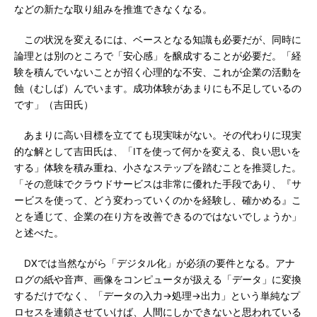
などの新たな取り組みを推進できなくなる。
この状況を変えるには、ベースとなる知識も必要だが、同時に
論理とは別のところで「安心感」を醸成することが必要だ。「経
験を積んでいないことが招く心理的な不安、これが企業の活動を
蝕（むしば）んでいます。成功体験があまりにも不足しているの
です」（吉田氏）
あまりに高い目標を立てても現実味がない。その代わりに現実
的な解として吉田氏は、「ITを使って何かを変える、良い思いを
する」体験を積み重ね、小さなステップを踏むことを推奨した。
「その意味でクラウドサービスは非常に優れた手段であり、『サ
ービスを使って、どう変わっていくのかを経験し、確かめる』こ
とを通じて、企業の在り方を改善できるのではないでしょうか」
と述べた。
DXでは当然ながら「デジタル化」が必須の要件となる。アナ
ログの紙や音声、画像をコンピュータが扱える「データ」に変換
するだけでなく、「データの入力→処理→出力」という単純なプ
ロセスを連鎖させていけば、人間にしかできないと思われている