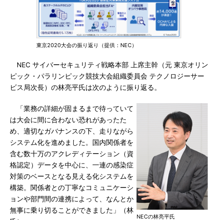
東京2020大会の振り返り（提供：NEC）
NEC サイバーセキュリティ戦略本部 上席主幹（元 東京オリン
ピック・パラリンピック競技大会組織委員会 テクノロジーサー
ビス局次長）の林亮平氏は次のように振り返る。
「業務の詳細が固まるまで待っていて
は大会に間に合わない恐れがあったた
め、適切なガバナンスの下、走りながら
システム化を進めました。国内関係者を
含む数十万のアクレディテーション（資
格認定）データを中心に、一連の感染症
対策のベースとなる見える化システムを
構築。関係者との丁寧なコミュニケーシ
ョンや部門間の連携によって、なんとか
無事に乗り切ることができました」（林
NECの林亮平氏