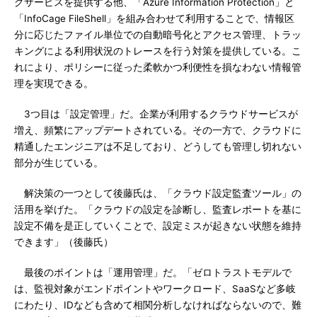
グサービスを提供する他、「Azure Information Protection」と
「InfoCage FileShell」を組み合わせて利用することで、情報区
分に応じたファイル単位での自動暗号化とアクセス管理、トラッ
キングによる利用状況のトレースを行う対策を提供している。こ
れにより、ポリシーに従った柔軟かつ利便性を損なわない情報管
理を実現できる。
3つ目は「設定管理」だ。企業が利用するクラウドサービスが
増え、頻繁にアップデートされている。その一方で、クラウドに
精通したエンジニアは不足しており、どうしても管理し切れない
部分が生じている。
解決策の一つとして後藤氏は、「クラウド設定監査ツール」の
活用を挙げた。「クラウドの設定を診断し、監査レポートを基に
設定不備を是正していくことで、設定ミスが起きない状態を維持
できます」（後藤氏）
最後のポイントは「運用管理」だ。「ゼロトラストモデルで
は、監視対象がエンドポイントやワークロード、SaaSなど多岐
にわたり、IDなども含めて相関分析しなければならないので、難