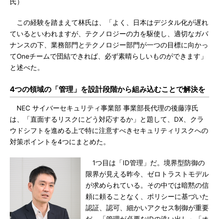
氏）
この経験を踏まえて林氏は、「よく、日本はデジタル化が遅れ
ているといわれますが、テクノロジーの力を駆使し、適切なガバ
ナンスの下、業務部門とテクノロジー部門が一つの目標に向かっ
てOneチームで団結できれば、必ず素晴らしいものができます」
と述べた。
4つの領域の「管理」を設計段階から組み込むことで解決を
NEC サイバーセキュリティ事業部 事業部長代理の後藤淳氏
は、「直面するリスクにどう対応するか」と題して、DX、クラ
ウドシフトを進める上で特に注意すべきセキュリティリスクへの
対策ポイントを4つにまとめた。
1つ目は「ID管理」だ。境界型防御の
限界が見える昨今、ゼロトラストモデル
が求められている。その中では暗黙の信
頼に頼ることなく、ポリシーに基づいた
認証、認可、細かいアクセス制御が重要