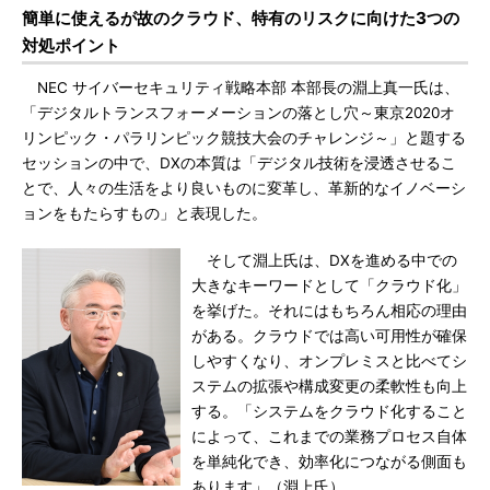
簡単に使えるが故のクラウド、特有のリスクに向けた3つの
対処ポイント
NEC サイバーセキュリティ戦略本部 本部長の淵上真一氏は、
「デジタルトランスフォーメーションの落とし穴～東京2020オ
リンピック・パラリンピック競技大会のチャレンジ～」と題する
セッションの中で、DXの本質は「デジタル技術を浸透させるこ
とで、人々の生活をより良いものに変革し、革新的なイノベーシ
ョンをもたらすもの」と表現した。
そして淵上氏は、DXを進める中での
大きなキーワードとして「クラウド化」
を挙げた。それにはもちろん相応の理由
がある。クラウドでは高い可用性が確保
しやすくなり、オンプレミスと比べてシ
ステムの拡張や構成変更の柔軟性も向上
する。「システムをクラウド化すること
によって、これまでの業務プロセス自体
を単純化でき、効率化につながる側面も
あります」（淵上氏）