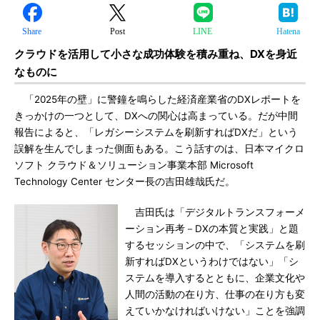
Share
Post
LINE
Hatena
クラウドを活用して小さな成功体験を積み重ね、DXを身近
なものに
「2025年の壁」に警鐘を鳴らした経済産業省のDXレポートを
きっかけの一つとして、DXへの関心は高まっている。だが中間
報告によると、「レガシーシステムを刷新すればDXだ」という
誤解を生んでしまった側面もある。こう話すのは、日本マイクロ
ソフト クラウド＆ソリューション事業本部 Microsoft
Technology Center センター長の吉田雄哉氏だ。
吉田氏は「デジタルトランスフォーメ
ーション再考－DXの本質と実践」と題
するセッションの中で、「システムを刷
新すればDXというわけではない」「シ
ステムを導入するとともに、企業文化や
人間の活動の在り方、仕事の在り方も変
えていかなければいけない」ことを強調