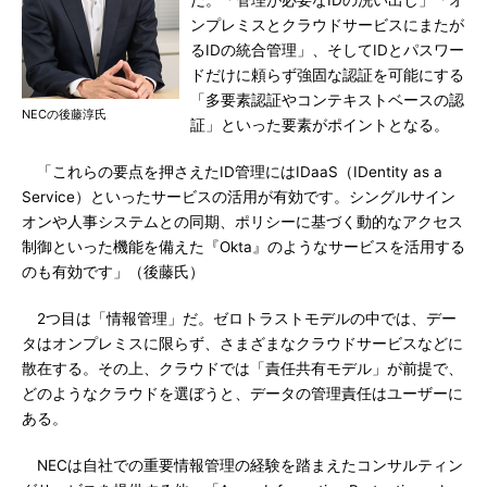
だ。「管理が必要なIDの洗い出し」「オ
ンプレミスとクラウドサービスにまたが
るIDの統合管理」、そしてIDとパスワー
ドだけに頼らず強固な認証を可能にする
「多要素認証やコンテキストベースの認
NECの後藤淳氏
証」といった要素がポイントとなる。
「これらの要点を押さえたID管理にはIDaaS（IDentity as a
Service）といったサービスの活用が有効です。シングルサイン
オンや人事システムとの同期、ポリシーに基づく動的なアクセス
制御といった機能を備えた『Okta』のようなサービスを活用する
のも有効です」（後藤氏）
2つ目は「情報管理」だ。ゼロトラストモデルの中では、デー
タはオンプレミスに限らず、さまざまなクラウドサービスなどに
散在する。その上、クラウドでは「責任共有モデル」が前提で、
どのようなクラウドを選ぼうと、データの管理責任はユーザーに
ある。
NECは自社での重要情報管理の経験を踏まえたコンサルティン