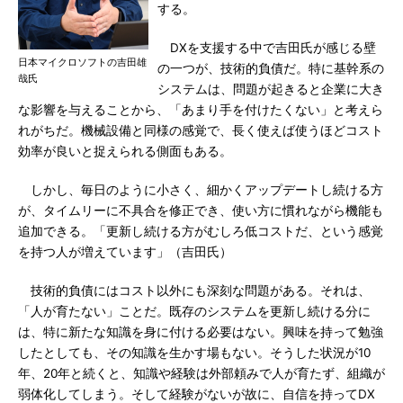
する。
DXを支援する中で吉田氏が感じる壁
日本マイクロソフトの吉田雄
の一つが、技術的負債だ。特に基幹系の
哉氏
システムは、問題が起きると企業に大き
な影響を与えることから、「あまり手を付けたくない」と考えら
れがちだ。機械設備と同様の感覚で、長く使えば使うほどコスト
効率が良いと捉えられる側面もある。
しかし、毎日のように小さく、細かくアップデートし続ける方
が、タイムリーに不具合を修正でき、使い方に慣れながら機能も
追加できる。「更新し続ける方がむしろ低コストだ、という感覚
を持つ人が増えています」（吉田氏）
技術的負債にはコスト以外にも深刻な問題がある。それは、
「人が育たない」ことだ。既存のシステムを更新し続ける分に
は、特に新たな知識を身に付ける必要はない。興味を持って勉強
したとしても、その知識を生かす場もない。そうした状況が10
年、20年と続くと、知識や経験は外部頼みで人が育たず、組織が
弱体化してしまう。そして経験がないが故に、自信を持ってDX