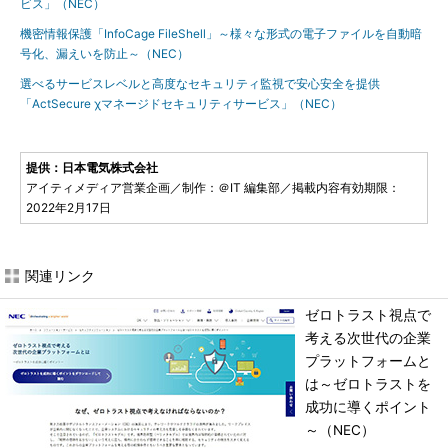
ビス」（NEC）
機密情報保護「InfoCage FileShell」～様々な形式の電子ファイルを自動暗
号化、漏えいを防止～（NEC）
選べるサービスレベルと高度なセキュリティ監視で安心安全を提供
「ActSecure χマネージドセキュリティサービス」（NEC）
提供：日本電気株式会社
アイティメディア営業企画／制作：＠IT 編集部／掲載内容有効期限：
2022年2月17日
関連リンク
ゼロトラスト視点で
考える次世代の企業
プラットフォームと
は～ゼロトラストを
成功に導くポイント
～（NEC）