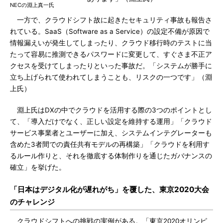
NECの淵上真一氏
一方で、クラウドシフト故に起きたセキュリティ事故も報告さ
れている。SaaS（Software as a Service）の設定不備が原因で
情報漏えいが発生してしまったり、クラウド移行時のテストに当
たって容易に推測できるパスワードに変更して、すぐさま不正ア
クセスを受けてしまったりといった事故だ。「システムが勝手に
立ち上げられて使われてしまうことも、リスクの一つです」（淵
上氏）
淵上氏はDXの中でクラウドを活用する際の3つのポイントとし
て、「導入だけでなく、正しい設定を維持する運用」「クラウド
サービス事業者とユーザーに加え、システムインテグレーターも
含めた3者間での責任共有モデルの再構築」「クラウドを利用す
るルール作りと、それを徹底する体制作りを通じたガバナンスの
確立」を挙げた。
「日本はデジタル化が遅れがち」を覆した、東京2020大会
のチャレンジ
クラウドシフトへの挑戦の実例がある。「東京2020オリンピ