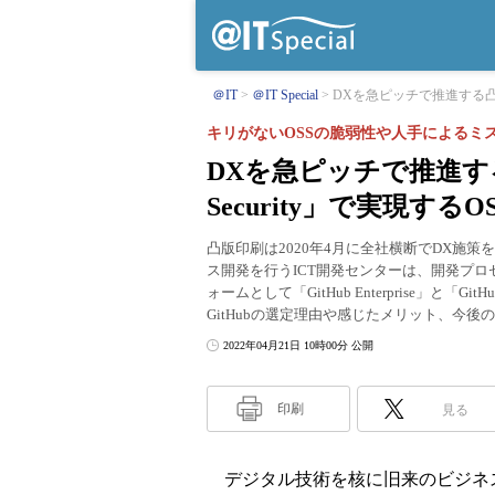
＠IT
＠IT Special
DXを急ピッチで推進する凸版印刷が
キリがないOSSの脆弱性や人手によるミ
DXを急ピッチで推進する凸版
Security」で実現す
凸版印刷は2020年4月に全社横断でDX施
ス開発を行うICT開発センターは、開発プロセ
ォームとして「GitHub Enterprise」と「Gi
GitHubの選定理由や感じたメリット、今
2022年04月21日 10時00分 公開
印刷
見る
デジタル技術を核に旧来のビジネ