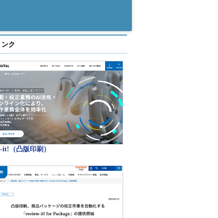
リンク
ew-it!（凸版印刷）