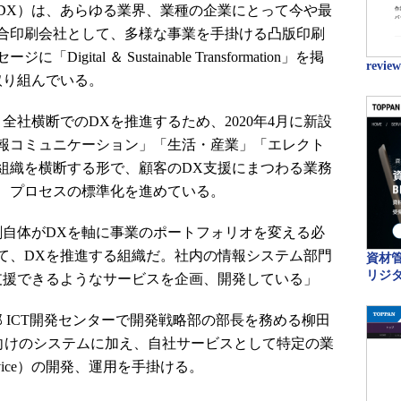
DX）は、あらゆる業界、業種の企業にとって今や最
総合印刷会社として、多様な事業を手掛ける凸版印刷
tal ＆ Sustainable Transformation」を掲
revie
取り組んでいる。
社横断でのDXを推進するため、2020年4月に新設
報コミュニケーション」「生活・産業」「エレクト
組織を横断する形で、顧客のDX支援にまつわる業務
、プロセスの標準化を進めている。
自体がDXを軸に事業のポートフォリオを変える必
て、DXを推進する組織だ。社内の情報システム部門
資材管
リジ
支援できるようなサービスを企画、開発している」
 ICT開発センターで開発戦略部の部長を務める柳田
客向けのシステムに加え、自社サービスとして特定の業
 Service）の開発、運用を手掛ける。