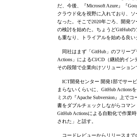
だ、今後、『Microsoft Azure』『G
クラウド化を視野に入れており、ソ
なった。そこで2020年ごろ、開発ツ
の検討を始めた。ちょうどGitHu
も重なり、トライアルを始める良い
同社はまず「GitHub」のフリープ
Actions」によるCI/CD（継
その段階で企業向けソリューションである「
ICT開発センター 開発1部でサ
まらないくらいに、GitHub Act
ミスの『Apache Subversion』上
書をダブルチェックしながらコマン
GitHub Actionsによる自動
された」と話す。
コードレビューからリリースまでのワ