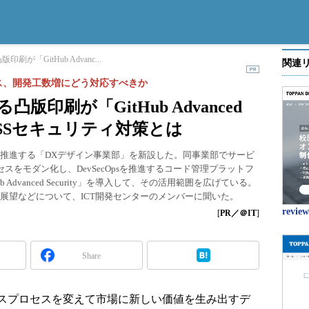
「GitHub Advanc...
関連
ス、開発工数増にどう対応すべきか
印刷が「GitHub Advanced
るOSSセキュリティ対策とは
策を推進する「DXデザイン事業部」を新設した。同事業部でサービ
スをモダン化し、DevSecOpsを推進するコード管理プラットフ
tHub Advanced Security」を導入して、その活用範囲を広げている。
後の展望などについて、ICT開発センターのメンバーに聞いた。
revi
[
PR／＠IT
]
Share
スプロセスを変えて市場に新しい価値を生み出すデ