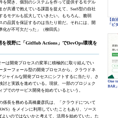
件を聞き、個別のシステムを作って提供するモデル
が共通で抱えている課題を捉えて、SaaS型の自社
するモデルも拡大していきたい。もちろん、脆弱
【自
スの品質を保証するのは当たり前だ。それには、開
「ピ
準化が不可欠だった」（柳田氏）
に「GitHub Actions」でDevOps環境を
ターは開発プロセスの変革に積極的に取り組んでい
ーターフォール型の開発プロセスから、クラウドネ
きるアジャイルな開発プロセスにシフトするに当たり、さ
One 
検討と実践を進めている。現状、一部のプロジェク
BAR
ィブでのサービス開発を始めているという。
の係長を務める高橋慶彦氏は、「クラウドについて
ices』（AWS）をメインに利用していたこともあり、ソース
』を使えばよいのではないかと考えて、活用を始めていた。た