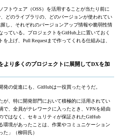
フトウェア（OSS）を活用することが当たり前に
で、どのライブラリの、どのバージョンが使われてい
把握し、それぞれのバージョンアップ情報や脆弱性情
っている。プロジェクトをGitHub上に置いておく
げ、Pull Requestまで作ってくれる仕組みは、
知見をより多くのプロジェクトに展開してDXを加
の促進にも、GitHubは一役買ったそうだ。
たが、特に開発部門において積極的に活用されてい
禍で、全員がテレワークに入ったとき、VPNを経由
ではなく、セキュリティが保証されたGitHub
務を行える環境があったことは、作業やコミュニケーション
った」（柳田氏）