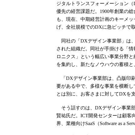
ジタルトランスフォーメーション（
優先の経営課題だ。1900年創業の
も、現在、中期経営計画のキーメッセージに「Digi
げ、全社規模でのDXに急ピッチで
同社の「DXデザイン事業部」は、全
された組織だ。同社が手掛ける「情
ロニクス」という幅広い事業分野と
を集約し、新たなノウハウの蓄積と
「DXデザイン事業部は、凸版印刷
要がある中で、多様な事業を横断し
とは別に、お客さまに対してDXを
そう話すのは、DXデザイン事業部
賢祐氏だ。ICT開発センターは顧
界、業種向けSaaS（Software as a