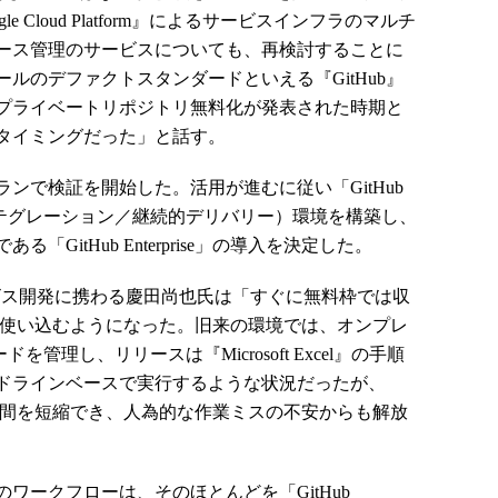
oogle Cloud Platform』によるサービスインフラのマルチ
ース管理のサービスについても、再検討することに
ールのデファクトスタンダードといえる『GitHub』
bのプライベートリポジトリ無料化が発表された時期と
タイミングだった」と話す。
ランで検証を開始した。活用が進むに従い「GitHub
続的インテグレーション／継続的デリバリー）環境を構築し、
GitHub Enterprise」の導入を決定した。
ービス開発に携わる慶田尚也氏は「すぐに無料枠では収
ionsを使い込むようになった。旧来の環境では、オンプレ
でコードを管理し、リリースは『Microsoft Excel』の手順
ドラインベースで実行するような状況だったが、
化で作業時間を短縮でき、人為的な作業ミスの不安からも解放
ークフローは、そのほとんどを「GitHub