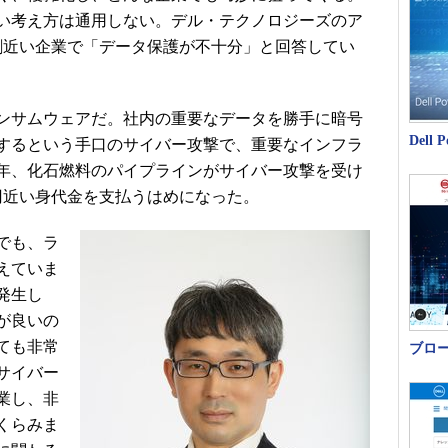
い考え方は通用しない。デル・テクノロジーズのア
割近い企業で「データ保護が不十分」と回答してい
ンサムウェアだ。社内の重要なデータを勝手に暗号
Del
するという手口のサイバー攻撃で、重要なインフラ
1年、化石燃料のパイプラインがサイバー攻撃を受け
円近い身代金を支払うはめになった。
でも、ラ
えていま
発生し
が良いの
ても非常
ブロ
サイバー
業し、非
くらみま