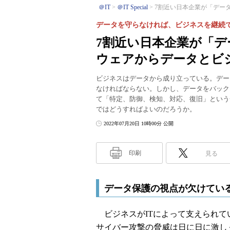
＠IT
＠IT Special
7割近い日本企業が「データ
データを守らなければ、ビジネスを継続
7割近い日本企業が「
ウェアからデータとビ
ビジネスはデータから成り立っている。デー
なければならない。しかし、データをバック
て「特定、防御、検知、対応、復旧」という
ではどうすればよいのだろうか。
2022年07月20日 10時00分 公開
印刷
見る
データ保護の視点が欠けてい
ビジネスがITによって支えられて
サイバー攻撃の脅威は日に日に激し