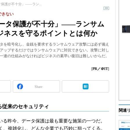
保護が不十分」――ラン...
できない
データ保護が不十分」――ランサム
ジネスを守るポイントとは何か
タを暗号化し、金銭を要求するランサムウェア攻撃には必ず備え
アップするだけではランサムウェアに対抗できない。攻撃に対し
一連の仕組みがなければビジネスの素早い復旧は難しいからだ。
[
PR／＠IT
]
Share
る従来のセキュリティ
関連
いる昨今、データ保護は最も重要な施策の一つだ。
く、複雑化し、どんな企業でも巧妙に狙ってくる。