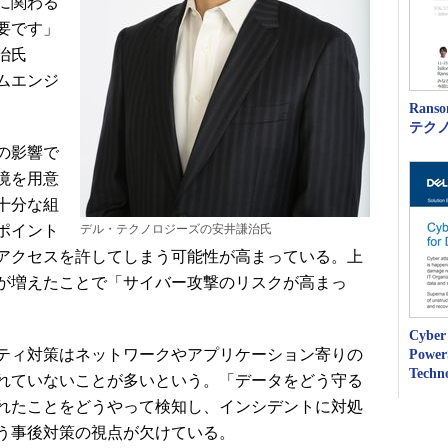
に関わる
要です」
治氏
テムエンジ
Rans
テク
の影響で
境を用意
十分な組
ポイント
デル・テクノロジーズの安井謙治氏
アクセスを許してしまう可能性が高まっている。上
が増えたことで「サイバー攻撃のリスクが高まっ
。
Cyber
ティ対策はネットワークやアプリケーション寄りの
Powe
Techn
れていないことが多いという。「データをどう守る
れたことをどうやって検知し、インシデントに対処
う事後対策の視点が欠けている。