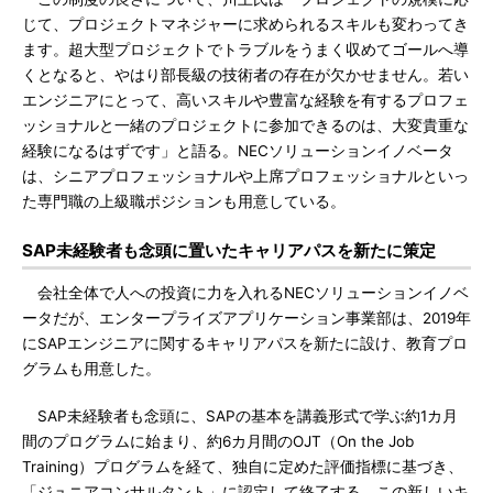
じて、プロジェクトマネジャーに求められるスキルも変わってき
ます。超大型プロジェクトでトラブルをうまく収めてゴールへ導
くとなると、やはり部長級の技術者の存在が欠かせません。若い
エンジニアにとって、高いスキルや豊富な経験を有するプロフェ
ッショナルと一緒のプロジェクトに参加できるのは、大変貴重な
経験になるはずです」と語る。NECソリューションイノベータ
は、シニアプロフェッショナルや上席プロフェッショナルといっ
た専門職の上級職ポジションも用意している。
SAP未経験者も念頭に置いたキャリアパスを新たに策定
会社全体で人への投資に力を入れるNECソリューションイノベ
ータだが、エンタープライズアプリケーション事業部は、2019年
にSAPエンジニアに関するキャリアパスを新たに設け、教育プロ
グラムも用意した。
SAP未経験者も念頭に、SAPの基本を講義形式で学ぶ約1カ月
間のプログラムに始まり、約6カ月間のOJT（On the Job
Training）プログラムを経て、独自に定めた評価指標に基づき、
「ジュニアコンサルタント」に認定して終了する。この新しいキ