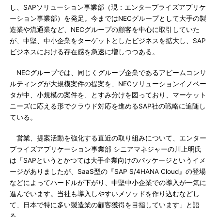
し、SAPソリューション事業部（現：エンタープライズアプリケ
ーション事業部）を発足。今まではNECグループとして大手の製
造業や流通業など、NECグループの顧客を中心に取引していた
が、中堅、中小企業をターゲットとしたビジネスを拡大し、SAP
ビジネスにおける存在感を急速に増しつつある。
NECグループでは、同じくグループ企業であるアビームコンサ
ルティングが大規模案件の提案を、NECソリューションイノベー
タが中、小規模の案件を、とすみ分けを図っており、マーケット
ニーズに応える形でクラウド対応を進めるSAP社の戦略に追随し
ている。
営業、提案活動を強化する直近の取り組みについて、エンター
プライズアプリケーション事業部 シニアマネジャーの川上明氏
は「SAPというとかつては大手企業向けのパッケージというイメ
ージがありましたが、SaaS型の『SAP S/4HANA Cloud』の登場
などによってハードルが下がり、中堅中小企業での導入が一気に
進んでいます。当社も導入しやすいメソッドを作り込むなどし
て、日本で特に多い製造業の顧客獲得を目指しています」と語
る。