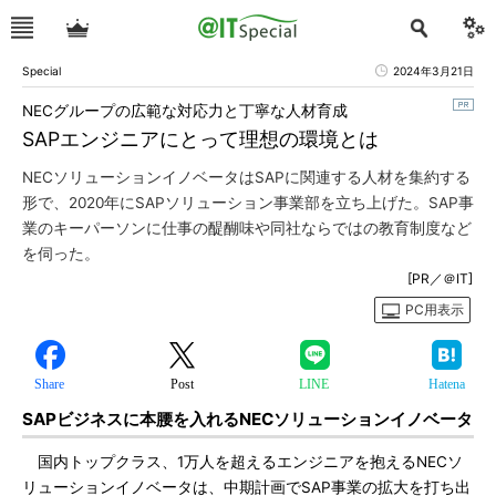
Special
2024年3月21日
NECグループの広範な対応力と丁寧な人材育成
SAPエンジニアにとって理想の環境とは
NECソリューションイノベータはSAPに関連する人材を集約する
形で、2020年にSAPソリューション事業部を立ち上げた。SAP事
業のキーパーソンに仕事の醍醐味や同社ならではの教育制度など
を伺った。
[PR／＠IT]
PC用表示
Share
Post
LINE
Hatena
SAPビジネスに本腰を入れるNECソリューションイノベータ
国内トップクラス、1万人を超えるエンジニアを抱えるNECソ
リューションイノベータは、中期計画でSAP事業の拡大を打ち出