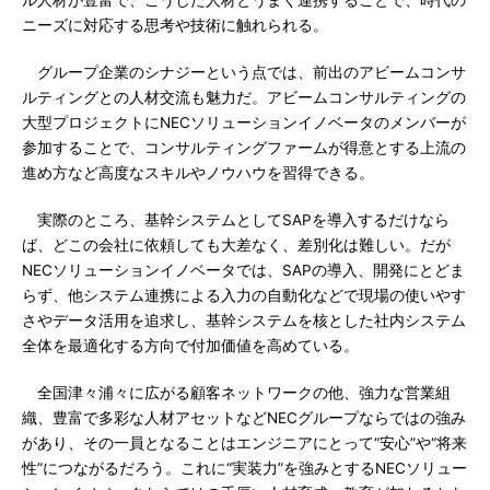
ル人材が豊富で、こうした人材とうまく連携することで、時代の
ニーズに対応する思考や技術に触れられる。
グループ企業のシナジーという点では、前出のアビームコンサ
ルティングとの人材交流も魅力だ。アビームコンサルティングの
大型プロジェクトにNECソリューションイノベータのメンバーが
参加することで、コンサルティングファームが得意とする上流の
進め方など高度なスキルやノウハウを習得できる。
実際のところ、基幹システムとしてSAPを導入するだけなら
ば、どこの会社に依頼しても大差なく、差別化は難しい。だが
NECソリューションイノベータでは、SAPの導入、開発にとどま
らず、他システム連携による入力の自動化などで現場の使いやす
さやデータ活用を追求し、基幹システムを核とした社内システム
全体を最適化する方向で付加価値を高めている。
全国津々浦々に広がる顧客ネットワークの他、強力な営業組
織、豊富で多彩な人材アセットなどNECグループならではの強み
があり、その一員となることはエンジニアにとって“安心”や“将来
性”につながるだろう。これに“実装力”を強みとするNECソリュー