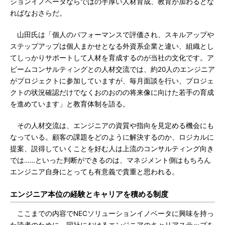
ションイノベータならではの手厚い人材育成、教育が加わるとな
ればなおさらだ。
山田氏は「個人のパフォーマンスで評価され、スキルアップや
ステップアップは個人まかせとなる外資系企業と違い、組織とし
てしっかりサポートして人材を育成するのが当社の文化です。ア
ビームコンサルティングとの人材交流では、約20人のエンジニア
がプロジェクトに参加していますが、毎月面談を行い、プロジェ
クトの状況確認だけでなくおのおのの将来像に向けた若手の育成
を進めています」と教育体制を語る。
その人材交流は、エンジニアの資質や指向を見定める機会にも
なっている。顧客の課題をどのように解決するのか、ロジカルに
提案、説得していくことを好む人は上流のコンサルティング向き
では……といった判断ができるのは、マネジメント側はもちろん
エンジニア自身にとっても有意義で貴重と思われる。
エンジニア本位の経験とキャリアを積める制度
ここまでの内容でNECソリューションイノベータに興味を持っ