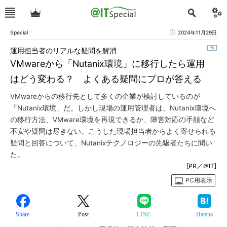
Special
2024年11月29日
運用担当者のリアルな疑問を解消
VMwareから「Nutanix環境」に移行したら運用
はどう変わる？ よくある疑問にプロが答える
VMwareからの移行先として多くの企業が検討しているのが
「Nutanix環境」だ。しかし現場の運用管理者は、Nutanix環境へ
の移行方法、VMware環境を再現できるか、障害対応の手順など
不安や疑問は尽きない。こうした現場担当者からよく寄せられる
疑問と回答について、Nutanixテクノロジーの先駆者たちに聞い
た。
[PR／＠IT]
PC用表示
Share
Post
LINE
Hatena