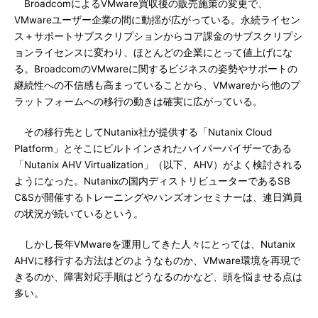
BroadcomによるVMware買収後の販売施策の変更で、
VMwareユーザー企業の間に動揺が広がっている。永続ライセン
ス＋サポートサブスクリプションからコア課金のサブスクリプシ
ョンライセンスに変わり、ほとんどの企業にとって値上げにな
る。BroadcomのVMwareに関するビジネスの姿勢やサポートの
継続性への不信感も高まっていることから、VMwareから他のプ
ラットフォームへの移行の動きは確実に広がっている。
その移行先としてNutanix社が提供する「Nutanix Cloud
Platform」とそこにビルトインされたハイパーバイザーである
「Nutanix AHV Virtualization」（以下、AHV）がよく検討される
ようになった。Nutanixの国内ディストリビューターであるSB
C&Sが開催するトレーニングやハンズオンセミナーは、連日満員
の状況が続いているという。
しかし長年VMwareを運用してきた人々にとっては、Nutanix
AHVに移行する方法はどのようなものか、VMware環境を再現で
きるのか、障害対応手順はどうなるのかなど、頭を悩ませる点は
多い。