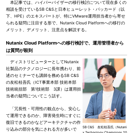
本記事では、ハイパーバイザーの移行検討について現在多くの
相談を受けているSB C&Sと日本ヒューレット・パッカード（以
下、HPE）のエキスパートが、特にVMware運用担当者から寄せ
られる疑問に注目する形で、Nutanix Cloud Platformへの移行の
メリット、デメリット、注意点を解説する。
Nutanix Cloud Platformへの移行検討で、運用管理者から
は質問が殺到
ディストリビューターとしてNutanix
社製品のテクノロジーに長年携わり、前
述のセミナーでも講師を務めるSB C&S
の友松桂吾氏（ICT事業本部 技術本部
技術統括部 第1技術部 3課）は運用担
当者の疑問についてこう話す。
「冗長性・可用性の観点から、安心し
て運用できるのか、障害発生時にすぐに
復旧できるのかなどアーキテクチャの作
SB C&S 友松桂吾氏（Nutani
り込みの部分を気にされる方が多いで
x Technology Champions 20