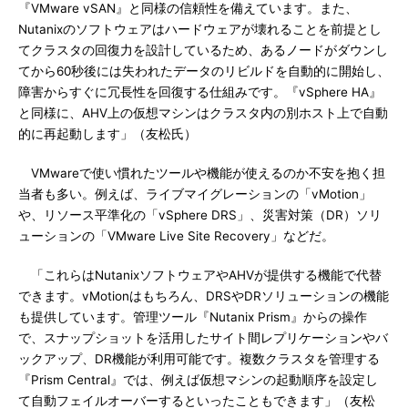
『VMware vSAN』と同様の信頼性を備えています。また、
Nutanixのソフトウェアはハードウェアが壊れることを前提とし
てクラスタの回復力を設計しているため、あるノードがダウンし
てから60秒後には失われたデータのリビルドを自動的に開始し、
障害からすぐに冗長性を回復する仕組みです。『vSphere HA』
と同様に、AHV上の仮想マシンはクラスタ内の別ホスト上で自動
的に再起動します」（友松氏）
VMwareで使い慣れたツールや機能が使えるのか不安を抱く担
当者も多い。例えば、ライブマイグレーションの「vMotion」
や、リソース平準化の「vSphere DRS」、災害対策（DR）ソリ
ューションの「VMware Live Site Recovery」などだ。
「これらはNutanixソフトウェアやAHVが提供する機能で代替
できます。vMotionはもちろん、DRSやDRソリューションの機能
も提供しています。管理ツール『Nutanix Prism』からの操作
で、スナップショットを活用したサイト間レプリケーションやバ
ックアップ、DR機能が利用可能です。複数クラスタを管理する
『Prism Central』では、例えば仮想マシンの起動順序を設定し
て自動フェイルオーバーするといったこともできます」（友松