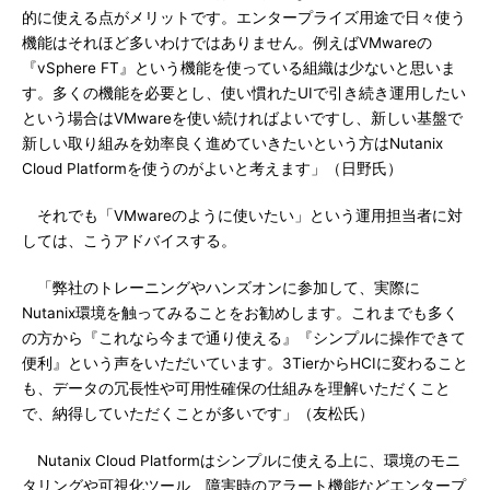
的に使える点がメリットです。エンタープライズ用途で日々使う
機能はそれほど多いわけではありません。例えばVMwareの
『vSphere FT』という機能を使っている組織は少ないと思いま
す。多くの機能を必要とし、使い慣れたUIで引き続き運用したい
という場合はVMwareを使い続ければよいですし、新しい基盤で
新しい取り組みを効率良く進めていきたいという方はNutanix
Cloud Platformを使うのがよいと考えます」（日野氏）
それでも「VMwareのように使いたい」という運用担当者に対
しては、こうアドバイスする。
「弊社のトレーニングやハンズオンに参加して、実際に
Nutanix環境を触ってみることをお勧めします。これまでも多く
の方から『これなら今まで通り使える』『シンプルに操作できて
便利』という声をいただいています。3TierからHCIに変わること
も、データの冗長性や可用性確保の仕組みを理解いただくこと
で、納得していただくことが多いです」（友松氏）
Nutanix Cloud Platformはシンプルに使える上に、環境のモニ
タリングや可視化ツール、障害時のアラート機能などエンタープ