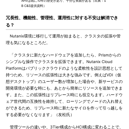
AHVは既に10年の歴史があり、十分な実績がある（出典：S
B C&S提供資料）
冗長性、機能性、管理性、運用性に対する不安は解消でき
る？
Nutanix環境に移行して運用が始まると、クラスタの拡張や管
理も気になるところだ。
「クラスタに新たなハードウェアを追加したら、Prismからの
シンプルな操作でクラスタを拡張できます。Nutanix Cloud
Platformはパブリッククラウドのような柔軟性を設計思想として
持つため、リソースの拡張性は大きな強みです。例えばVDI（仮
想デスクトップ）のユーザー数が増加した場合や、新サービスの
開発環境が必要な時にも、あとから簡単にリソースを追加できま
す。また、この拡張性はリプレース時にも役立ちます。ハードウ
ェア世代間の互換性を維持して、ローリングでノードの入れ替え
ができるため、リプレース時に新たなサイロを作って引っ越しを
する必要がなくなります」（友松氏）
管理ツールの違いや、3Tier構成からHCI構成に変わることで、