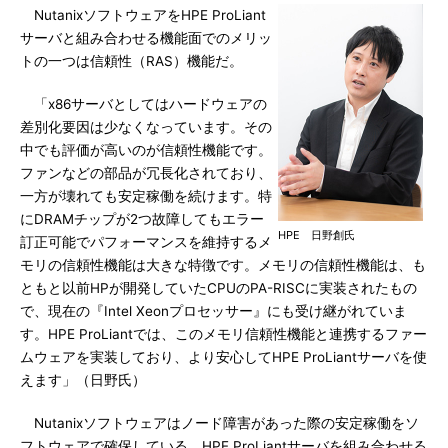
NutanixソフトウェアをHPE ProLiant
サーバと組み合わせる機能面でのメリッ
トの一つは信頼性（RAS）機能だ。
「x86サーバとしてはハードウェアの
差別化要因は少なくなっています。その
中でも評価が高いのが信頼性機能です。
ファンなどの部品が冗長化されており、
一方が壊れても安定稼働を続けます。特
にDRAMチップが2つ故障してもエラー
HPE 日野創氏
訂正可能でパフォーマンスを維持するメ
モリの信頼性機能は大きな特徴です。メモリの信頼性機能は、も
ともと以前HPが開発していたCPUのPA-RISCに実装されたもの
で、現在の『Intel Xeonプロセッサー』にも受け継がれていま
す。HPE ProLiantでは、このメモリ信頼性機能と連携するファー
ムウェアを実装しており、より安心してHPE ProLiantサーバを使
えます」（日野氏）
Nutanixソフトウェアはノード障害があった際の安定稼働をソ
フトウェアで確保している。HPE ProLiantサーバを組み合わせる