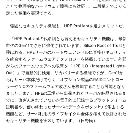
ことで物理的なハードウェア障害にも対応し、二段構えでより安
定した稼働を実現できる。
強固なセキュリティ機能も、HPE ProLiantを選ぶメリットだ。
「HPE ProLiantの代名詞とも言えるセキュリティ機能は、最新
世代のGen11でさらに強化されています。Silicon Root of Trustと
呼ばれる、HPEサーバのハードウェアレベルに直接セキュリティ
を統合するファームウェアテクノロジーを搭載しています。外部
からのファームウェアへの攻撃を『HPE iLO（Integrated Lights-
Out）』で自動的に検知、リカバリーする機能ですが、Gen11か
らはサーバ本体だけでなく、オプション製品のRAIDコントロー
ラーやNICのファームウェア改ざんを検知することも可能となり
ました。また、HPEの工場から出荷されたサーバが納品されるま
でに、改ざんされていないか電子的に記録するプラットフォーム
証明書や、使い終わったサーバのデータをボタン1つで消去する
機能など、サーバ利用のライフサイクル全体を考えて設計された
セキュリティ機能を実装しています」（日野氏）