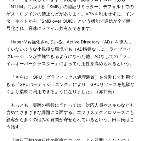
「NTLM」における「SMB」の認証リミッター、デフォルトでの
ゲストログインの禁止などがあります。VPNを利用せずに、イン
ターネットから『SMB over QUIC』という機能で通信が全て暗
号化され、高速にファイル共有ができます」
Hyper-Vも強化されている。Active Directory（AD）を導入し
ていないような小規模な環境でも（AD構築なしに）ライブマイ
グレーションが実施できるようになった他、ADなしでの「フェ
イルオーバークラスター」によって可用性を高められるという。
「さらに、GPU（グラフィックス処理装置）を分割して利用で
きる『GPUパーティショニング』により、GPUリソースを無駄な
くより柔軟に利用できるようになりました」（赤井氏）
もっとも、実際の移行に当たっては、対応人員やスキルなども
含めてさまざまな課題に直面する。エフサステクノロジーズにも
顧客から多くの悩みや質問が寄せられているという。田口氏はこ
う話す。
「移行工数や移行後の影響について、よく質問いただくのは