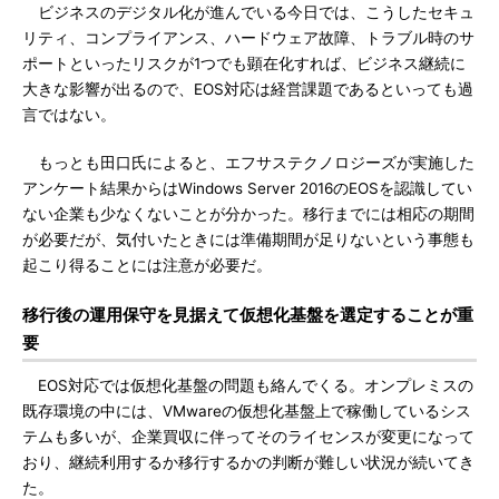
ビジネスのデジタル化が進んでいる今日では、こうしたセキュ
リティ、コンプライアンス、ハードウェア故障、トラブル時のサ
ポートといったリスクが1つでも顕在化すれば、ビジネス継続に
大きな影響が出るので、EOS対応は経営課題であるといっても過
言ではない。
もっとも田口氏によると、エフサステクノロジーズが実施した
アンケート結果からはWindows Server 2016のEOSを認識してい
ない企業も少なくないことが分かった。移行までには相応の期間
が必要だが、気付いたときには準備期間が足りないという事態も
起こり得ることには注意が必要だ。
移行後の運用保守を見据えて仮想化基盤を選定することが重
要
EOS対応では仮想化基盤の問題も絡んでくる。オンプレミスの
既存環境の中には、VMwareの仮想化基盤上で稼働しているシス
テムも多いが、企業買収に伴ってそのライセンスが変更になって
おり、継続利用するか移行するかの判断が難しい状況が続いてき
た。