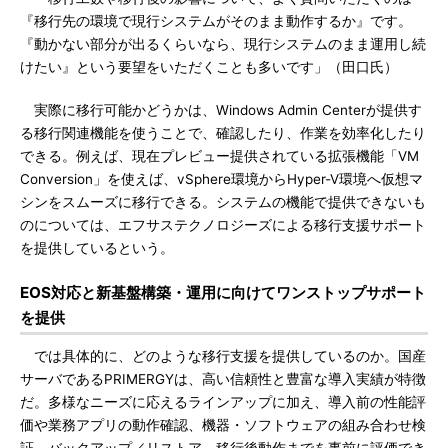
『移行先の環境で現行システムがそのまま動作するか』です。
『動かない部分が出るくらいなら、現行システムのまま運用し続
けたい』という要望をいただくことも多いです」（田口氏）
実際に移行可能かどうかは、Windows Admin Centerが提供す
る移行関連機能を使うことで、確認したり、作業を効率化したり
できる。例えば、現在プレビュー提供されている拡張機能「VM
Conversion」を使えば、vSphere環境からHyper-V環境へ仮想マ
シンをスムーズに移行できる。システムの機能で提供できないも
のについては、エフサステクノロジーズによる移行支援サポート
を提供しているという。
EOS対応と新基盤構築・運用に向けてワンストップサポート
を提供
では具体的に、どのような移行支援を提供しているのか。国産
サーバであるPRIMERGYは、高い信頼性と豊富な導入実績が特徴
だ。多様なニーズに応えるラインアップに加え、導入前の性能評
価や業務アプリの動作確認、機器・ソフトウェアの組み合わせ検