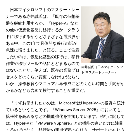
日本マイクロソフトのマスタートレー
ナーである赤井誠氏は、「既存の仮想基
盤を継続利用するか、『Hyper-V』など
の他の仮想化基盤に移行するか、クラウ
ドに移行するかなどさまざまな選択肢が
ある中、この1年で具体的な移行の話が
急速に増えました」と語る。ここで注意
したいのは、仮想化基盤の移行は、移行
作業や移行ツールの話にとどまるもので
赤井誠氏（日本マイクロソフ
はないことだ。例えば、既存の業務プロ
ト マスタートレーナー）
セスをどのくらい変更しなければならな
いか、操作教育やマニュアル再作成にどのくらい時間と手間がか
かるかなども含めて検討することが重要だ。
「まずお伝えしたいのは、MicrosoftはHyper-Vへの投資を続け
ているということです。『Windows Server 2025』においても、
拡張性を高めるなどの機能強化を実施しています。移行に関して
は、Hyper-Vと『VMware vSphere』との機能の違いだけに注目
するのではなく、移行後の運用保守の在り方、サポートの在り方