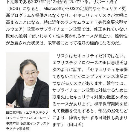
ト期限である2027年1月12日が近づいている。サポート終了
（EOS）になると、MicrosoftからOSの定期的なセキュリティ更
新プログラムが提供されなくなり、セキュリティリスクが大幅に
高まることになる。特に近年のランサムウェア（身代金要求型マ
ルウェア）攻撃やサプライチェーン攻撃では、修正されていない
既知の脆弱（ぜいじゃく）性を突かれるケースが目立つ。脆弱性
が放置された状況は、攻撃者にとって格好の標的になるのだ。
リスクはセキュリティだけではない。
エフサステクノロジーズの田口恵理氏は
次のように話す。「セキュリティを確保
できないことがコンプライアンス違反に
つながるリスクがあります。近年では、
サプライチェーン攻撃に対抗するために
取引先にセキュリティ対策の徹底を求め
るケースがあります。標準保守期間を超
えて機器を使用すると、部品の劣化など
田口恵理氏（エフサステクノ
により、障害が発生する可能性も高まり
ロジーズ サーバ＆ストレージ
事業本部 仮想化インフラスト
ます」（田口氏）
ラクチャ事業部）