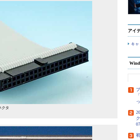
アイ
キャ
Wind
「
ネクタ
2
ク
0
初