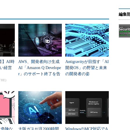
編集
晋】AI時
AWS、開発者向け生成
Antigravityが目指す「AI
い経営
AI「Amazon Q Develope
開発OS」の野望と未来
r」のサポート終了を告
の開発者の姿
知 各種IDEでの利用は
THE)
非推奨に
otは危険な
大阪ガスが月2000時間
WindowsのMCP対応でA