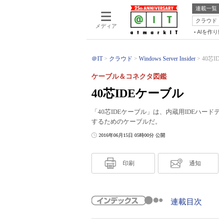
連載一覧
クラウド
メディア
AIを作
＠IT
クラウド
Windows Server Insider
40芯
ケーブル＆コネクタ図鑑
40芯IDEケーブル
「40芯IDEケーブル」は、内蔵用IDEハード
するためのケーブルだ。
2016年06月15日 05時00分 公開
印刷
通知
連載目次