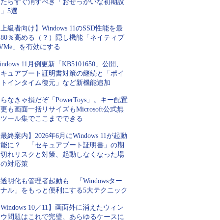
ったらすぐ消すべき「おせっかいな初期設
」5選
上級者向け】Windows 11のSSD性能を最
大80％高める（？）隠し機能「ネイティブ
VMe」を有効にする
indows 11月例更新「KB5101650」公開、
セキュアブート証明書対策の継続と「ポイ
ントインタイム復元」など新機能追加
らなきゃ損だぞ「PowerToys」。キー配置
更も画面一括リサイズもMicrosoft公式無
料ツール集でここまでできる
最終案内】2026年6月にWindows 11が起動
不能に？ 「セキュアブート証明書」の期
限切れリスクと対策、起動しなくなった場
合の対応策
透明化も管理者起動も 「Windowsター
ミナル」をもっと便利にする5大テクニック
Windows 10／11】画面外に消えたウィン
ドウ問題はこれで完璧、あらゆるケースに