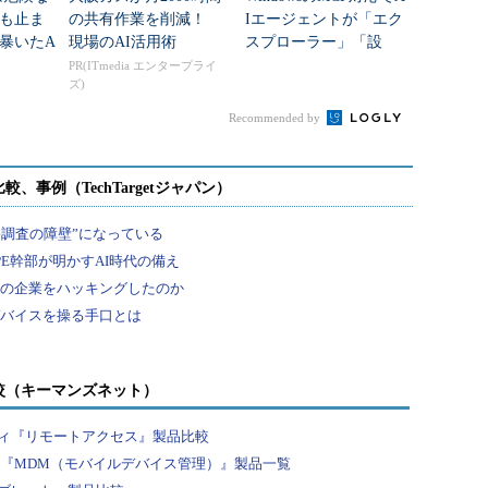
も止ま
の共有作業を削減！
Iエージェントが「エク
暴いたA
現場のAI活用術
スプローラー」「設
定」を操作可能に セ
PR(ITmedia エンタープライ
ズ)
キュリティ対策は？
Recommended by
較（キーマンズネット）
ィ『リモートアクセス』製品比較
？『MDM（モバイルデバイス管理）』製品一覧