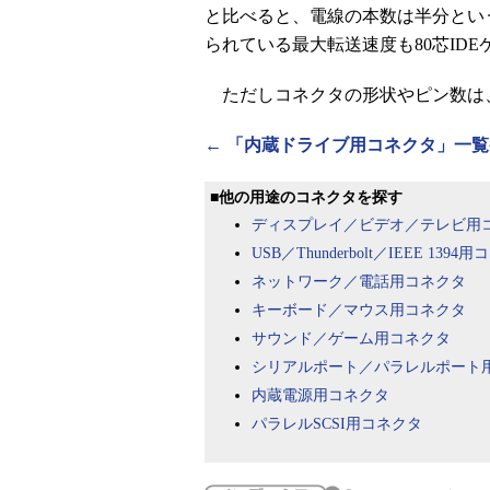
と比べると、電線の本数は半分とい
られている最大転送速度も80芯ID
ただしコネクタの形状やピン数は、
← 「内蔵ドライブ用コネクタ」一
■他の用途のコネクタを探す
ディスプレイ／ビデオ／テレビ用
USB／Thunderbolt／IEEE 1394
ネットワーク／電話用コネクタ
キーボード／マウス用コネクタ
サウンド／ゲーム用コネクタ
シリアルポート／パラレルポート
内蔵電源用コネクタ
パラレルSCSI用コネクタ