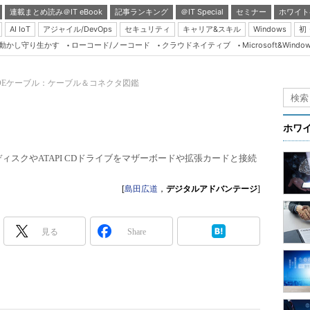
連載まとめ読み＠IT eBook
記事ランキング
＠IT Special
セミナー
ホワイト
AI IoT
アジャイル/DevOps
セキュリティ
キャリア&スキル
Windows
初
り動かし守り生かす
ローコード/ノーコード
クラウドネイティブ
Microsoft&Windo
Server & Storage
HTML5 + UX
IDEケーブル：ケーブル＆コネクタ図鑑
Smart & Social
Coding Edge
ホワ
Java Agile
ディスクやATAPI CDドライブをマザーボードや拡張カードと接続
Database Expert
Linux ＆ OSS
[
島田広道
，
デジタルアドバンテージ
]
Master of IP Networ
Security & Trust
見る
Share
Test & Tools
Insider.NET
ブログ