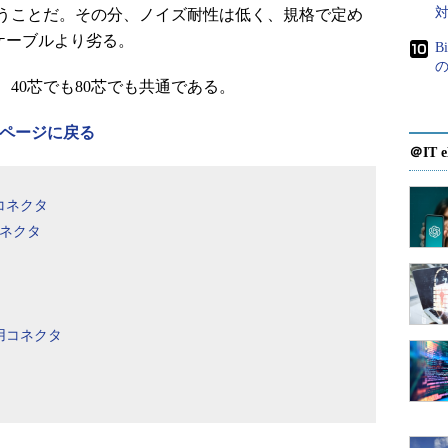
うことだ。その分、ノイズ耐性は低く、規格で定め
Eケーブルより劣る。
B
40芯でも80芯でも共通である。
覧ページに戻る
＠IT e
コネクタ
用コネクタ
用コネクタ