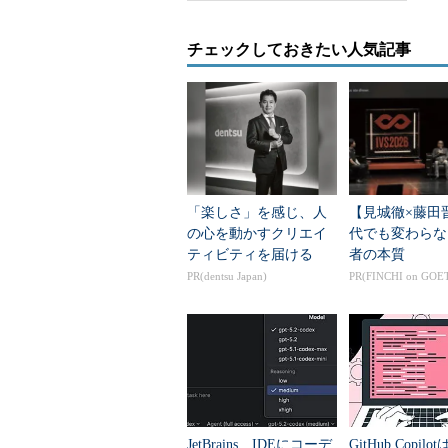
チェックしておきたい人気記事
「楽しさ」を感じ、人
【見城徹×藤田
の心を動かすクリエイ
代でも変わらな
ティビティを届ける
者の本質
PR(dentsu Japan)
PR(FINCHI on GOE
JetBrains、IDEにコーデ
GitHub Copil