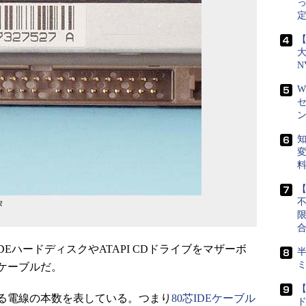
定
【
N
W
知
変
【
タ
DEハードディスクやATAPI CDドライブをマザーボ
半
ケーブルだ。
【
る電線の本数を表している。つまり
80芯IDEケーブル