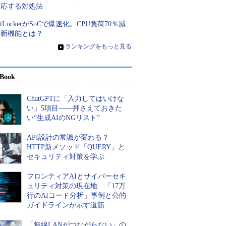
対応する対処法
itLockerがSoCで爆速化。CPU負荷70％減
の新機能とは？
»
ランキングをもっと見る
Book
ChatGPTに「入力してはいけな
い」5項目――押さえておきた
い“生成AIのNGリスト”
API設計の常識が変わる？
HTTP新メソッド「QUERY」と
セキュリティ対策を学ぶ
フロンティアAIとサイバーセキ
ュリティ対策の現在地 「17万
行のAIコード分析」事例と公的
ガイドラインが示す道筋
「無線LANがつながらない」の