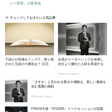
ィー管理」の変革術
チェックしておきたい人気記事
下請けが現場をトンズラ。取り残
全員がリーダーシップを発揮し、
された元請けの運命は？ (1/2)
自分より優れた人財を育成する
PR(dentsu Japan)
「さすが」と言われる驚きや感動を。新しい価値を
生む電通の挑戦
PR(dentsu Japan)
FINCHI主催「IVS2026」トークセッションが話題