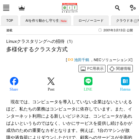
TOP
AIを作り動かし守り生かす
ロー/ノーコード
クラウドネイ
連載
2001年3月13日 公開
Linuxクラスタリングへの招待（1）
多様化するクラスタ方式
[
池田千鶴
，NECソリューションズ]
PC用表示
関連情報
Share
Post
LINE
Hatena
現在では、コンピュータを導入していない企業はないといえる
ほど、私たちの業務はコンピュータに依存しています。また、イ
ンターネット利用による新しいビジネスは、コンピュータがあれ
ばよいというものではなく、いかにサービスを提供し続けるかが
成功のための重要なカギとなります。例えば、1台のマシンが故
障や過負荷によりダウンしただけで、顧客へのサービスが全面的