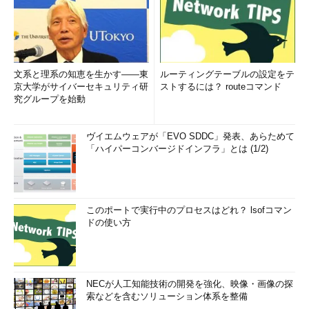
通常のLinuxの場合は、ユーザーアカウントを入力するログイ
ン画面になりますが、Cygwinでは起動するとログインしてbash
のプロンプトが表示された状態になります。すでにWindows
2000のログオン名（
編注
）で、Cygwin上のホームディレクトリ
（/home/ログオン名）も作成されています。
文系と理系の知恵を生かす――東
ルーティングテーブルの設定をテ
京大学がサイバーセキュリティ研
ストするには？ routeコマンド
究グループを始動
編注
：ご存じの方も多いと思うが、UNIXやLinux
はログイン／ログアウト、Windowsはログオン／
ヴイエムウェアが「EVO SDDC」発表、あらためて
ログオフという。
「ハイパーコンバージドインフラ」とは (1/2)
このポートで実行中のプロセスはどれ？ lsofコマン
ドの使い方
画面6 Cygwinが起動した画面。loginプロンプト
NECが人工知能技術の開発を強化、映像・画像の探
も表示されず、いきなりbashが起動する
（画像を
索などを含むソリューション体系を整備
クリックすると拡大表示します）