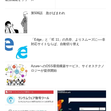
ジがアップデートされます。
Cygwin/XFree86のインストール
第506話 急がばまわれ
「Edge」と「IE 11」の共存、よりスムーズに──非
対応サイトならば、自動切り替え
AzureへのOSS環境構築サービス、サイオステクノ
ロジーが提供開始