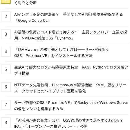
く対立と分断
AIインフラ不足の解決策？ 手間なしでAI検証環境を確保できる
「Google Colab CLI」
AI基盤の負荷とコスト増どう抑える？ 主要テクノロジー企業が採
用、NVIDIAの推論OSS「Dynamo」
「脱VMware」の移行先としても注目――サーバ仮想化
OSS「Proxmox VE」をインストールする方法
生成AIで膨大なログから障害原因特定 RAG、Pythonでログ分析ア
プリ構築
NTTデータ先端技術、HinemosのVM管理機能「KVM」版をリリー
ス クラウドとのハイブリッド運用を強化
サーバ仮想化OSS「Proxmox VE」でRocky Linux/Windows Server
の仮想マシンを構築する方法
「AI活用が進む企業」ほど、OSS管理の甘さで足をすくわれる？
IPAが「オープンソース推進レポート」公開