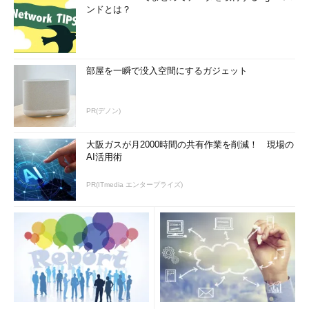
ードしてみてください。
ンドとは？
サーバに接続できたら、ダウンロードするパッケージの選択画
面が表示されます。デフォルトでは、全パッケージをダウンロー
ドします。そのまま［Next -->］ボタンをクリックします。
部屋を一瞬で没入空間にするガジェット
PR(デノン)
大阪ガスが月2000時間の共有作業を削減！ 現場の
AI活用術
PR(ITmedia エンタープライズ)
画面5 ダウンロードするパッケージの選択画面。
ソースファイルも併せてダウンロードしたい場合
は、［Src?］という項目の□にチェックマークを
付ける
ファイルのダウンロードとインストールが始まります。
Cygwin 1.3.2の場合、ダウンロードされたファイルは合計で
54.1Mbytes
でした。従って、ブロードバンド接続でもかなり時
間がかかります。