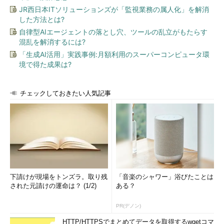
JR西日本ITソリューションズが「監視業務の属人化」を解消
した方法とは?
自律型AIエージェントの落とし穴、ツールの乱立がもたらす
画面4 サーバへの接続方法の選択画
混乱を解消するには?
面。普段IEを使っている人は［Use IE5
「生成AI活用」実践事例:月額利用のスーパーコンピュータ環
Settings］を選択するのが無難
境で得た成果は?
［Direct Connection］は、文字どおり直接サーバに接続しま
す。IEおよびプロキシを使っていない人はこれを選択してくださ
チェックしておきたい人気記事
い。［Use IE5 Settings］は、IE5の設定（電子メールアドレスな
ど）を使ってサーバに接続します。接続できる可能性が最も高い
選択です。［Use HTTP/FTP Proxy］は、企業内などからプロキ
シサーバを経由してサーバに接続します。プロキシサーバのホス
ト名またはIPアドレスとPort番号を入力しなければなりません。
続いて、ダウンロードサイトの一覧が表示されます。サイトを
下請けが現場をトンズラ。取り残
「音楽のシャワー」浴びたことは
選択して［Next -->］ボタンをクリックします。日本国内からダ
された元請けの運命は？ (1/2)
ある？
ウンロードする場合は、.jpドメインのサーバを選択するといいで
しょう。接続方式によっては、選択したサーバに接続できない場
PR(デノン)
合があります。そのときは、別のサーバを選択して再度ダウンロ
HTTP/HTTPSでまとめてデータを取得するwgetコマ