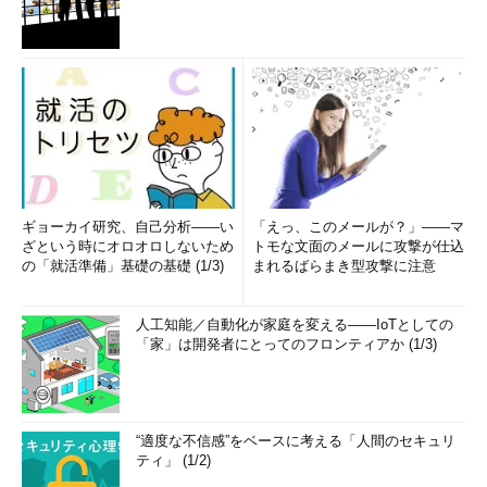
Cygwinには、rootというユーザーはありませんし、shutdown
の手続きなども必要ありません。ただし、インストールしたのと
は別のユーザーでCygwinを使いたいときは、そのユーザー名で
Windows 2000にログオンして、
環境変数を設定したり、ホーム
ディレクトリを作成しなければなりません
。
環境変数は、次のものを設定すればいいでしょう。
ギョーカイ研究、自己分析――い
「えっ、このメールが？」――マ
変数名
変数値
ざという時にオロオロしないため
トモな文面のメールに攻撃が仕込
CYGWIN
binmode nontsec tty
の「就活準備」基礎の基礎 (1/3)
まれるばらまき型攻撃に注意
HOME
/home/ユーザーアカウント
人工知能／自動化が家庭を変える――IoTとしての
Windows 2000で環境変数を設定するには、［マイコンピュー
「家」は開発者にとってのフロンティアか (1/3)
タ］を右クリックしてショートカットメニューの［プロパティ］
を選択します。［システムのプロパティ］で［詳細］タブをクリ
ックし、［環境変数］ボタンをクリックします。［環境変数］ダ
イアログボックスのユーザー環境変数で［新規］ボタンをクリッ
“適度な不信感”をベースに考える「人間のセキュリ
ティ」 (1/2)
クし、［変数名］と［変数値］を入力します。