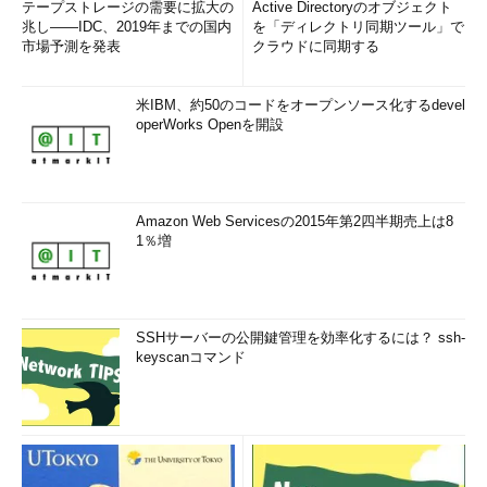
テープストレージの需要に拡大の
Active Directoryのオブジェクト
兆し――IDC、2019年までの国内
を「ディレクトリ同期ツール」で
インストールが終了すると、アイコンやメニューへの登録を指
市場予測を発表
クラウドに同期する
定する画面になります。［Create Desktop Icon］をオンにする
と、デスクトップにCygwinのアイコン（ショートカット）が作
米IBM、約50のコードをオープンソース化するdevel
成されます。［Add to Start Menu］をオンにすると、スタート
operWorks Openを開設
メニューにCygwinが登録されます。デフォルトでは両方がオン
になっているので、そのまま［Next -->］ボタンをクリックしま
す。
Amazon Web Servicesの2015年第2四半期売上は8
以上で、Cygwinのインストールは終了です。［Installation
1％増
complete］というメッセージが表示されるので、［OK］ボタン
をクリックしてください。
Cygwinの起動とbashの設定
SSHサーバーの公開鍵管理を効率化するには？ ssh-
keyscanコマンド
CygwinをインストールしたユーザーがそのままCygwinを起動
するときは、特別な設定は不要です。デスクトップに作成された
Cygwinアイコンをダブルクリックすると、Cygwinが起動しま
す。