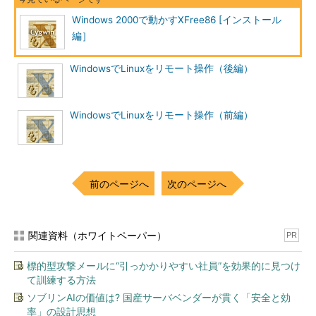
Windows 2000で動かすXFree86 [インストール
編］
画面3 インストール先の選択画面。イ
ンストール先のフォルダが、Cygwinの
WindowsでLinuxをリモート操作（後編）
ルートディレクトリ（/）になる
［Default Text File Type］は、改行コードの指定です。
WindowsでLinuxをリモート操作（前編）
［DOS］を選択すると改行コードとしてCR＋LFが付加されま
す。［Unix］を選択するとLFのみが付加されます。Windowsの
アプリケーションはLFだけでも問題ないことが多いので、ここは
デフォルトの［Unix］にしておくといいでしょう。［Install
For］は、Cygwinを使用するユーザーの指定です。［All］を選択
前のページへ
次のページへ
すると全ユーザーがCygwinを使用できます。［Just Me］を選択
すると現在のユーザーのみが使用できます。ここもデフォルトの
［All］にしてください。
関連資料（ホワイトペーパー）
PR
次は、ダウンロードするサーバへの接続方法の選択です。接続
標的型攻撃メールに“引っかかりやすい社員”を効果的に見つけ
方式を選択して、［Next -->］ボタンをクリックします。
て訓練する方法
ソブリンAIの価値は? 国産サーバベンダーが貫く「安全と効
率」の設計思想