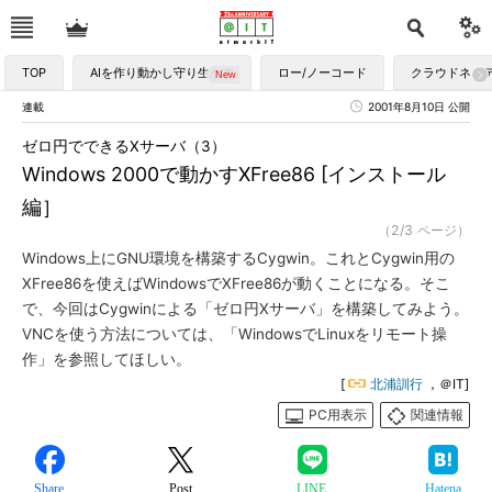
TOP
AIを作り動かし守り生かす
ロー/ノーコード
クラウドネイ
連載
2001年8月10日 公開
ゼロ円でできるXサーバ（3）
Windows 2000で動かすXFree86 [インストール
編］
（2/3 ページ）
Windows上にGNU環境を構築するCygwin。これとCygwin用の
XFree86を使えばWindowsでXFree86が動くことになる。そこ
で、今回はCygwinによる「ゼロ円Xサーバ」を構築してみよう。
VNCを使う方法については、「WindowsでLinuxをリモート操
作」を参照してほしい。
[
北浦訓行
，＠IT]
PC用表示
関連情報
Share
Post
LINE
Hatena