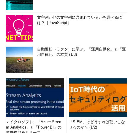
*** 一部省略されたコンテンツがあります。
PC版でご覧くださ
い。
***
文字列が他の文字列に含まれているかを調べるに
は？［JavaScript］
ちなみに、Cygwinはパッケージがアップデートした場合も簡
単にインストールすることができます。インストール時と同様に
setup.exeを実行し、［Next -->］ボタンをクリックしていきま
す。アップデートしたパッケージがあると、選択画面にその旨が
自動運転トラクターに学ぶ、「運用自動化」と「運
表示されます。
用自律化」の本質 (1/3)
画面8 アップデートしたパッケージがあると一覧
が表示される
マイクロソフト、「Azure Strea
「SIEM」はどうすれば使いこな
m Analytics」と「Power BI」の
せるのか？ (1/2)
そのまま［Next -->］ボタンをクリックしていくと、パッケー
連携機能をリリース