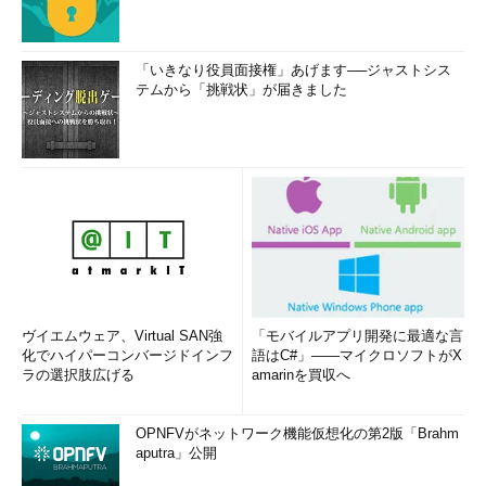
「いきなり役員面接権」あげます──ジャストシス
テムから「挑戦状」が届きました
画面7 Windows 2000の環境変数設定画面
環境変数を設定した後にCygwinを起動します。ホームディレ
クトリがない場合は、
mkdir
コマンドで作成します。
ヴイエムウェア、Virtual SAN強
「モバイルアプリ開発に最適な言
*** 一部省略されたコンテンツがあります。
PC版でご覧くださ
化でハイパーコンバージドインフ
語はC#」――マイクロソフトがX
い。
***
ラの選択肢広げる
amarinを買収へ
最後に、
.bashrc
をホームディレクトリに作成します。.bashrc
OPNFVがネットワーク機能仮想化の第2版「Brahm
はなくても構いませんが、好みの環境を構築するためには、作成
aputra」公開
した方がいいでしょう。以下を参考にしてください。