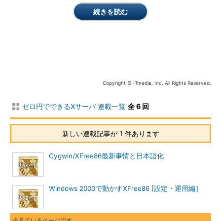
インターネットから直接インストールする場合は［Install from
続きを読む
Internet］を、いったんHDにダウンロードして後でインストール
するには［Download from Internet］を、ダウンロード済みのフ
ァイルからインストールするときは［Install from Local
Directory］を選択して、［Next -->］ボタンをクリックします。
Cygwinでダウンロードするファイルの総容量は50Mbytesを超
Copyright © ITmedia, Inc. All Rights Reserved.
えます。［Install from Internet］を選択すると、インストールし
ながらファイルをHDに保存するので便利です。ここでは、
ゼロ円でできるXサーバ 連載一覧
全 6 回
［Install from Internet］を選択したという前提で説明を続けま
す。
新しい連載記事が 1 件あります
続いて、ダウンロードするディレクトリの選択画面が表示され
るので、適当なディレクトリ（フォルダ）を選択して、［Next -
Cygwin/XFree86最新事情と日本語化
->］ボタンをクリックします。すると、インストール先のフォ
ルダ（Cygwinのルートディレクトリになる）を選択する画面に
なります。
Windows 2000で動かすXFree86 [設定・運用編］