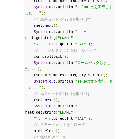
    rset 
=
 stmt
.
executeQuery
(
sql_str
);
System
.
out
.
println
(
"select文を実行しま
した..."
);
// 結果セットの1行目を取り出す
    rset
.
next
();
System
.
out
.
println
(
" "
+
rset
.
getString
(
"ENAME"
)
+
"\t"
+
 rset
.
getInt
(
"SAL"
));
// トランザクションをロールバック
    conn
.
rollback
();
System
.
out
.
println
(
"ロールバックしまし
た..."
);
    rset 
=
 stmt
.
executeQuery
(
sql_str
);
System
.
out
.
println
(
"select文を実行しま
した..."
);
// 結果セットの1行目を取り出す
    rset
.
next
();
System
.
out
.
println
(
" "
+
rset
.
getString
(
"ENAME"
)
+
"\t"
+
 rset
.
getInt
(
"SAL"
));
// ステートメントをクローズ
    stmt
.
close
();
// 接続をクローズ