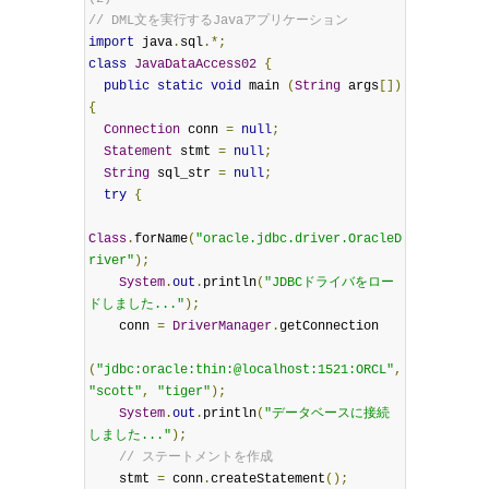
// DML文を実行するJavaアプリケーション
import
 java
.
sql
.*;
class
JavaDataAccess02
{
public
static
void
 main 
(
String
 args
[])
{
Connection
 conn 
=
null
;
Statement
 stmt 
=
null
;
String
 sql_str 
=
null
;
try
{
Class
.
forName
(
"oracle.jdbc.driver.OracleD
river"
);
System
.
out
.
println
(
"JDBCドライバをロー
ドしました..."
);
    conn 
=
DriverManager
.
getConnection

(
"jdbc:oracle:thin:@localhost:1521:ORCL"
,
"scott"
,
"tiger"
);
System
.
out
.
println
(
"データベースに接続
しました..."
);
// ステートメントを作成
    stmt 
=
 conn
.
createStatement
();