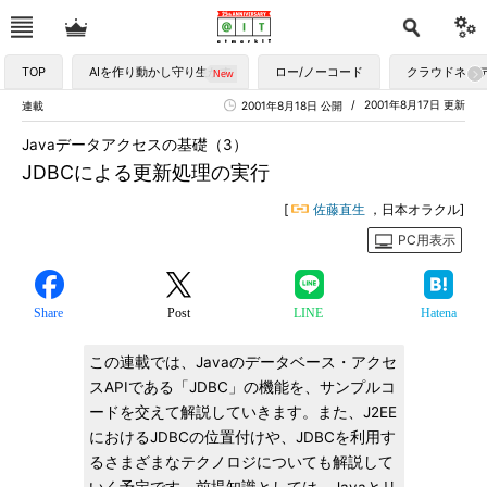
TOP
AIを作り動かし守り生かす
ロー/ノーコード
クラウドネイ
2001年8月17日 更新
連載
2001年8月18日 公開
Javaデータアクセスの基礎（3）
JDBCによる更新処理の実行
[
佐藤直生
，日本オラクル]
PC用表示
Share
Post
LINE
Hatena
この連載では、Javaのデータベース・アクセ
スAPIである「JDBC」の機能を、サンプルコ
ードを交えて解説していきます。また、J2EE
におけるJDBCの位置付けや、JDBCを利用す
るさまざまなテクノロジについても解説して