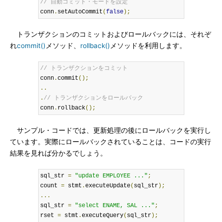
// 自動コミット・モードを設定
conn
.
setAutoCommit
(
false
);
トランザクションのコミットおよびロールバックには、それぞ
れ
commit()
メソッド、
rollback()
メソッドを利用します。
// トランザクションをコミット
conn
.
commit
();
..
.
// トランザクションをロールバック
conn
.
rollback
();
サンプル・コードでは、更新処理の後にロールバックを実行し
ています。実際にロールバックされていることは、コードの実行
結果を見れば分かるでしょう。
sql_str 
=
"update EMPLOYEE ..."
;
count 
=
 stmt
.
executeUpdate
(
sql_str
);
...
sql_str 
=
"select ENAME, SAL ..."
;
rset 
=
 stmt
.
executeQuery
(
sql_str
);