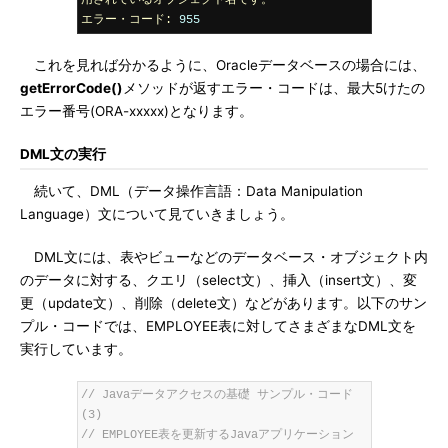
用されているオブジェクト名です。
エラー・コード:
955
これを見れば分かるように、Oracleデータベースの場合には、
getErrorCode()
メソッドが返すエラー・コードは、最大5けたの
エラー番号(ORA-xxxxx)となります。
DML文の実行
続いて、DML（データ操作言語：Data Manipulation
Language）文について見ていきましょう。
DML文には、表やビューなどのデータベース・オブジェクト内
のデータに対する、クエリ（select文）、挿入（insert文）、変
更（update文）、削除（delete文）などがあります。以下のサン
プル・コードでは、EMPLOYEE表に対してさまざまなDML文を
実行しています。
// Javaデータアクセスの基礎 サンプル・コード
(3)
// EMPLOYEE表を更新するJavaアプリケーション