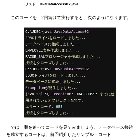
リスト JavaDataAccess02.java
このコードを、2回続けて実行すると、次のようになります。
C
:
\JDBC
>
java 
JavaDataAccess02
JDBC
ドライバをロードしました...
データベースに接続しました...
EMPLOYEE
表を作成しました...
RAISE_SAL
プロシージャを作成しました...
接続をクローズしました...
C
:
\JDBC
>
java 
JavaDataAccess02
JDBC
ドライバをロードしました...
データベースに接続しました...
Exception
が発生しました...
java
.
sql
.
SQLException
:
 ORA
-
00955
:
すでに使
用されているオブジェクト名です。
エラー・コード:
955
接続をクローズしました...
では、順を追ってコードを見てみましょう。データベース接続
を確立するコードは、前回紹介したサンプル・コード