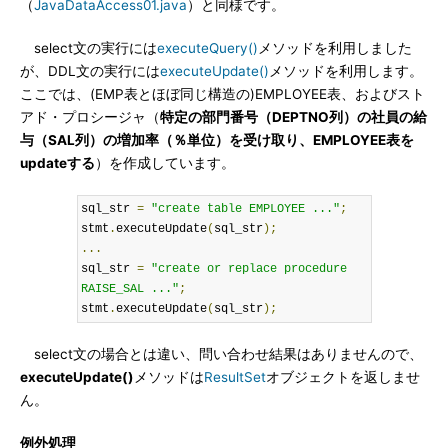
（
JavaDataAccess01.java
）と同様です。
select文の実行には
executeQuery()
メソッドを利用しました
が、DDL文の実行には
executeUpdate()
メソッドを利用します。
ここでは、(EMP表とほぼ同じ構造の)EMPLOYEE表、およびスト
アド・プロシージャ（
特定の部門番号（DEPTNO列）の社員の給
与（SAL列）の増加率（％単位）を受け取り、EMPLOYEE表を
updateする
）を作成しています。
sql_str 
=
"create table EMPLOYEE ..."
;
stmt
.
executeUpdate
(
sql_str
);
...
sql_str 
=
"create or replace procedure 
RAISE_SAL ..."
;
stmt
.
executeUpdate
(
sql_str
);
select文の場合とは違い、問い合わせ結果はありませんので、
executeUpdate()
メソッドは
ResultSet
オブジェクトを返しませ
ん。
例外処理