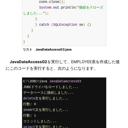
        conn
.
close
();
System
.
out
.
println
(
"接続をクローズ
しました..."
);
}
}
catch
(
SQLException
 se
)
{}
}
}
}
リスト JavaDataAccess03.java
JavaDataAccess02
を実行して、EMPLOYEE表を作成した後
にこのコードを実行すると、次のようになります。
C
:
\JDBC
>
java 
JavaDataAccess03
JDBC
ドライバをロードしました...
データベースに接続しました...
delete
文を実行しました...
行数:
0
insert
文を実行しました...
行数:
1
コミットしました...
select
文を実行しました...