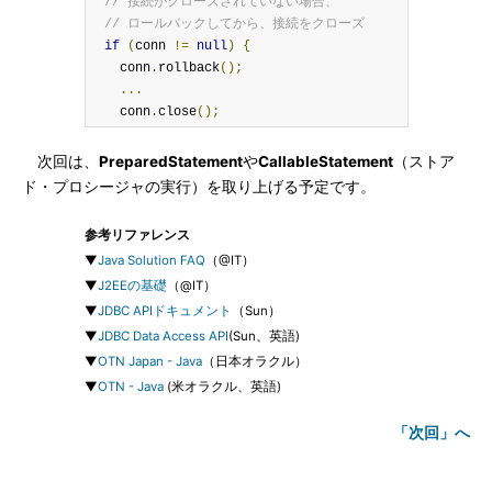
// 接続がクローズされていない場合、
// ロールバックしてから、接続をクローズ
if
(
conn 
!=
null
)
{
    conn
.
rollback
();
...
    conn
.
close
();
次回は、
PreparedStatement
や
CallableStatement
（ストア
ド・プロシージャの実行）を取り上げる予定です。
参考リファレンス
▼
Java Solution FAQ
（@IT）
▼
J2EEの基礎
（@IT）
▼
JDBC APIドキュメント
（Sun）
▼
JDBC Data Access API
(Sun、英語)
▼
OTN Japan - Java
（日本オラクル）
▼
OTN - Java
(米オラクル、英語)
「次回」へ