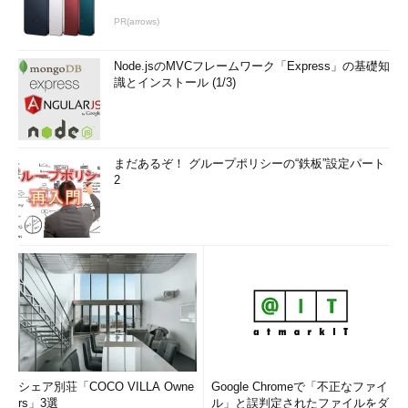
PR(arrows)
Node.jsのMVCフレームワーク「Express」の基礎知
識とインストール (1/3)
まだあるぞ！ グループポリシーの“鉄板”設定パート
2
シェア別荘「COCO VILLA Owne
Google Chromeで「不正なファイ
rs」3選
ル」と誤判定されたファイルをダ