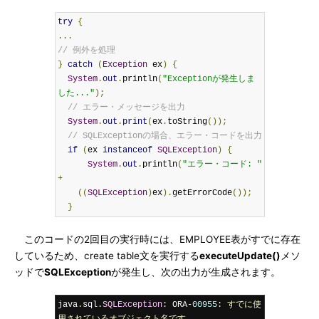
try
{
...
// 例外を処理
}
catch
(
Exception
 ex
)
{
System
.
out
.
println
(
"Exceptionが発生しま
した..."
);
// エラー・メッセージを出力
System
.
out
.
print
(
ex
.
toString
());
// SQLExceptionの場合、エラー・コードを出力
if
(
ex 
instanceof
SQLException
)
{
System
.
out
.
println
(
"エラー・コード: "
+
((
SQLException
)
ex
).
getErrorCode
());
}
このコードの2回目の実行時には、EMPLOYEE表がすでに存在
しているため、create table文を実行する
executeUpdate()
メソ
ッドで
SQLException
が発生し、次の出力が生成されます。
java
.
sql
.
SQLException
:
 ORA
-
00955
:
すでに使