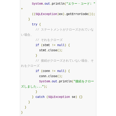
System
.
out
.
println
(
"エラー・コード: "
+
((
SQLException
)
ex
).
getErrorCode
());
}
try
{
// ステートメントがクローズされていな
い場合、
// それをクローズ
if
(
stmt 
!=
null
)
{
          stmt
.
close
();
}
// 接続がクローズされていない場合、そ
れをクローズ
if
(
conn 
!=
null
)
{
          conn
.
close
();
System
.
out
.
println
(
"接続をクロー
ズしました..."
);
}
}
catch
(
SQLException
 se
)
{}
}
}
}