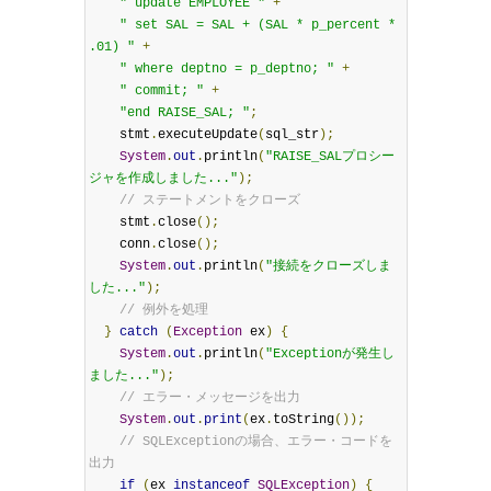
" update EMPLOYEE "
+
" set SAL = SAL + (SAL * p_percent * 
.01) "
+
" where deptno = p_deptno; "
+
" commit; "
+
"end RAISE_SAL; "
;
    stmt
.
executeUpdate
(
sql_str
);
System
.
out
.
println
(
"RAISE_SALプロシー
ジャを作成しました..."
);
// ステートメントをクローズ
    stmt
.
close
();
    conn
.
close
();
System
.
out
.
println
(
"接続をクローズしま
した..."
);
// 例外を処理
}
catch
(
Exception
 ex
)
{
System
.
out
.
println
(
"Exceptionが発生し
ました..."
);
// エラー・メッセージを出力
System
.
out
.
print
(
ex
.
toString
());
// SQLExceptionの場合、エラー・コードを
出力
if
(
ex 
instanceof
SQLException
)
{