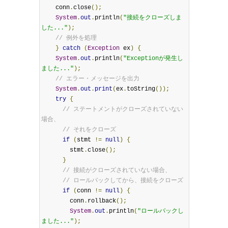
    conn
.
close
();
System
.
out
.
println
(
"接続をクローズしま
した..."
);
// 例外を処理
}
catch
(
Exception
 ex
)
{
System
.
out
.
println
(
"Exceptionが発生し
ました..."
);
// エラー・メッセージを出力
System
.
out
.
print
(
ex
.
toString
());
try
{
// ステートメントがクローズされていない
場合、
// それをクローズ
if
(
stmt 
!=
null
)
{
        stmt
.
close
();
}
// 接続がクローズされていない場合、
// ロールバックしてから、接続をクローズ
if
(
conn 
!=
null
)
{
        conn
.
rollback
();
System
.
out
.
println
(
"ロールバックし
ました..."
);