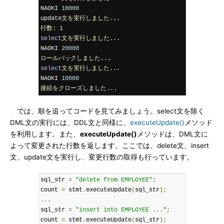
NAOKI 
10000
update
文を実行しました...
行数:
1
select
文を実行しました...
NAOKI 
20000
ロールバックしました...
select
文を実行しました...
NAOKI 
10000
接続をクローズしました...
では、順を追ってコードを見てみましょう。select文を除く
DML文の実行には、DDL文と同様に、
executeUpdate()
メソッド
を利用します。また、
executeUpdate()
メソッドは、DML文に
よって変更された行数を返します。ここでは、delete文、insert
文、update文を実行し、変更行数の取得も行っています。
sql_str 
=
"delete from EMPLOYEE"
;
count 
=
 stmt
.
executeUpdate
(
sql_str
);
...
sql_str 
=
"insert into EMPLOYEE ..."
;
count 
=
 stmt
.
executeUpdate
(
sql_str
);