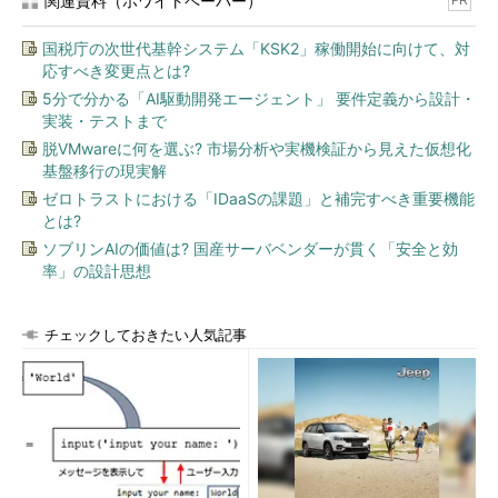
関連資料（ホワイトペーパー）
PR
国税庁の次世代基幹システム「KSK2」稼働開始に向けて、対
応すべき変更点とは?
5分で分かる「AI駆動開発エージェント」 要件定義から設計・
実装・テストまで
脱VMwareに何を選ぶ? 市場分析や実機検証から見えた仮想化
基盤移行の現実解
ゼロトラストにおける「IDaaSの課題」と補完すべき重要機能
とは?
ソブリンAIの価値は? 国産サーバベンダーが貫く「安全と効
率」の設計思想
チェックしておきたい人気記事