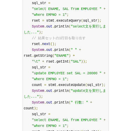
    sql_str 
=
"select ENAME, SAL from EMPLOYEE "
+
"where EMPNO = 1"
;
    rset 
=
 stmt
.
executeQuery
(
sql_str
);
System
.
out
.
println
(
"select文を実行しま
した..."
);
// 結果セットの1行目を取り出す
    rset
.
next
();
System
.
out
.
println
(
" "
+
rset
.
getString
(
"ENAME"
)
+
"\t"
+
 rset
.
getInt
(
"SAL"
));
    sql_str 
=
"update EMPLOYEE set SAL = 20000 "
+
"where EMPNO = 1"
;
    count 
=
 stmt
.
executeUpdate
(
sql_str
);
System
.
out
.
println
(
"update文を実行しま
した..."
);
System
.
out
.
println
(
" 行数: "
+
count
);
    sql_str 
=
"select ENAME, SAL from EMPLOYEE "
+
"where EMPNO = 1"
;