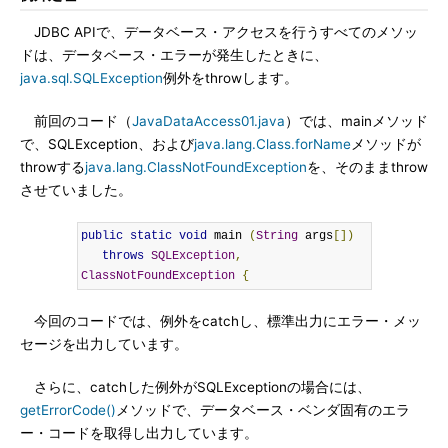
JDBC APIで、データベース・アクセスを行うすべてのメソッ
ドは、データベース・エラーが発生したときに、
java.sql.SQLException
例外をthrowします。
前回のコード（
JavaDataAccess01.java
）では、mainメソッド
で、SQLException、および
java.lang.Class.forName
メソッドが
throwする
java.lang.ClassNotFoundException
を、そのままthrow
させていました。
public
static
void
 main 
(
String
 args
[])
throws
SQLException
,
ClassNotFoundException
{
今回のコードでは、例外をcatchし、標準出力にエラー・メッ
セージを出力しています。
さらに、catchした例外がSQLExceptionの場合には、
getErrorCode()
メソッドで、データベース・ベンダ固有のエラ
ー・コードを取得し出力しています。