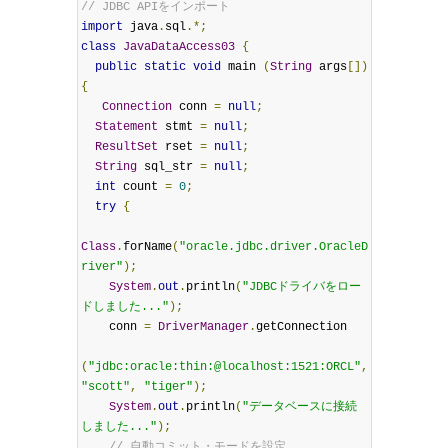
// JDBC APIをインポート
import
 java
.
sql
.*;
class
JavaDataAccess03
{
public
static
void
 main 
(
String
 args
[])
{
Connection
 conn 
=
null
;
Statement
 stmt 
=
null
;
ResultSet
 rset 
=
null
;
String
 sql_str 
=
null
;
int
 count 
=
0
;
try
{
Class
.
forName
(
"oracle.jdbc.driver.OracleD
river"
);
System
.
out
.
println
(
"JDBCドライバをロー
ドしました..."
);
    conn 
=
DriverManager
.
getConnection

(
"jdbc:oracle:thin:@localhost:1521:ORCL"
,
"scott"
,
"tiger"
);
System
.
out
.
println
(
"データベースに接続
しました..."
);
// 自動コミット・モードを設定