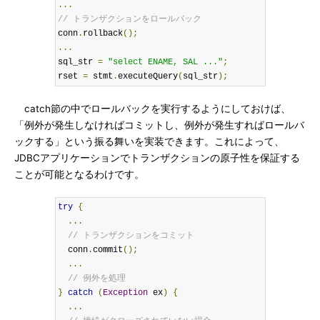
...
// トランザクションをロールバック
conn
.
rollback
();
...
sql_str 
=
"select ENAME, SAL ..."
;
rset 
=
 stmt
.
executeQuery
(
sql_str
);
catch節の中でロールバックを実行するようにしておけば、
「例外が発生しなければコミットし、例外が発生すればロールバ
ックする」という振る舞いを実装できます。これによって、
JDBCアプリケーションでトランザクションの原子性を保証する
ことが可能となるわけです。
try
{
...
// トランザクションをコミット
  conn
.
commit
();
...
// 例外を処理
}
catch
(
Exception
 ex
)
{
...