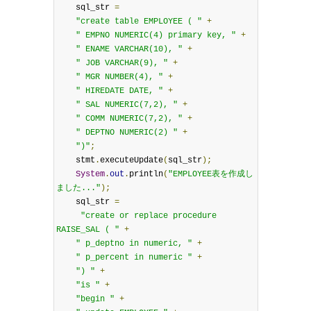
    sql_str 
=
"create table EMPLOYEE ( "
+
" EMPNO NUMERIC(4) primary key, "
+
" ENAME VARCHAR(10), "
+
" JOB VARCHAR(9), "
+
" MGR NUMBER(4), "
+
" HIREDATE DATE, "
+
" SAL NUMERIC(7,2), "
+
" COMM NUMERIC(7,2), "
+
" DEPTNO NUMERIC(2) "
+
")"
;
    stmt
.
executeUpdate
(
sql_str
);
System
.
out
.
println
(
"EMPLOYEE表を作成し
ました..."
);
    sql_str 
=
"create or replace procedure 
RAISE_SAL ( "
+
" p_deptno in numeric, "
+
" p_percent in numeric "
+
") "
+
"is "
+
"begin "
+