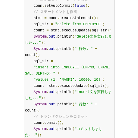
    conn
.
setAutoCommit
(
false
);
// ステートメントを作成
    stmt 
=
 conn
.
createStatement
();
    sql_str 
=
"delete from EMPLOYEE"
;
    count 
=
 stmt
.
executeUpdate
(
sql_str
);
System
.
out
.
println
(
"delete文を実行しま
した..."
);
System
.
out
.
println
(
" 行数: "
+
count
);
    sql_str 
=
"insert into EMPLOYEE (EMPNO, ENAME, 
SAL, DEPTNO) "
+
"values (1, 'NAOKI', 10000, 10)"
;
    count 
=
stmt
.
executeUpdate
(
sql_str
);
System
.
out
.
println
(
"insert文を実行しま
した..."
);
System
.
out
.
println
(
" 行数: "
+
count
);
// トランザクションをコミット
    conn
.
commit
();
System
.
out
.
println
(
"コミットしまし
た..."
);