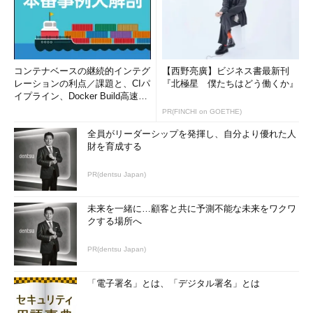
コンテナベースの継続的インテグ
【西野亮廣】ビジネス書最新刊
レーションの利点／課題と、CIパ
『北極星 僕たちはどう働くか』
イプライン、Docker Build高速化
のコツ (1/2...
PR(FINCHI on GOETHE)
全員がリーダーシップを発揮し、自分より優れた人
財を育成する
PR(dentsu Japan)
未来を一緒に…顧客と共に予測不能な未来をワクワ
クする場所へ
PR(dentsu Japan)
「電子署名」とは、「デジタル署名」とは