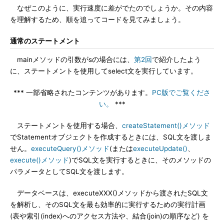
なぜこのように、実行速度に差がでたのでしょうか。その内容
を理解するため、順を追ってコードを見てみましょう。
通常のステートメント
mainメソッドの引数がsの場合には、
第2回
で紹介したよう
に、ステートメントを使用してselect文を実行しています。
*** 一部省略されたコンテンツがあります。
PC版でご覧くださ
い。
***
ステートメントを使用する場合、
createStatement()メソッド
でStatementオブジェクトを作成するときには、SQL文を渡しま
せん。
executeQuery()メソッド
(または
executeUpdate()
、
execute()メソッド
)でSQL文を実行するときに、そのメソッドの
パラメータとしてSQL文を渡します。
データベースは、executeXXX()メソッドから渡されたSQL文
を解析し、そのSQL文を最も効率的に実行するための実行計画
(表や索引(index)へのアクセス方法や、結合(join)の順序など) を