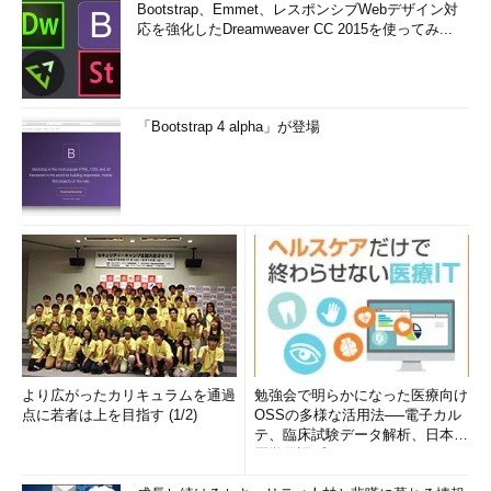
Bootstrap、Emmet、レスポンシブWebデザイン対
応を強化したDreamweaver CC 2015を使ってみ...
「Bootstrap 4 alpha」が登場
より広がったカリキュラムを通過
勉強会で明らかになった医療向け
点に若者は上を目指す (1/2)
OSSの多様な活用法──電子カル
テ、臨床試験データ解析、日本語
医学用語プラットフォーム、画...