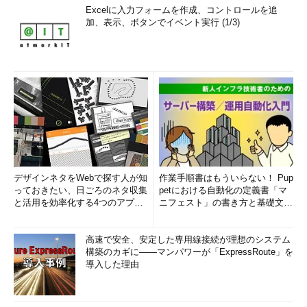
Excelに入力フォームを作成、コントロールを追
加、表示、ボタンでイベント実行 (1/3)
デザインネタをWebで探す人が知
作業手順書はもういらない！ Pup
っておきたい、日ごろのネタ収集
petにおける自動化の定義書「マ
と活用を効率化する4つのアプリ
ニフェスト」の書き方と基礎文法
(1/3)
まとめ (1/5)
高速で安全、安定した専用線接続が理想のシステム
構築のカギに――マンパワーが「ExpressRoute」を
導入した理由