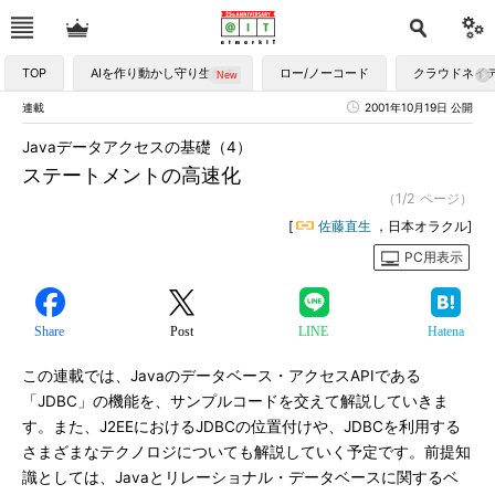
TOP
AIを作り動かし守り生かす
ロー/ノーコード
クラウドネイ
連載
2001年10月19日 公開
Javaデータアクセスの基礎（4）
ステートメントの高速化
（1/2 ページ）
[
佐藤直生
，日本オラクル]
PC用表示
Share
Post
LINE
Hatena
この連載では、Javaのデータベース・アクセスAPIである
「JDBC」の機能を、サンプルコードを交えて解説していきま
す。また、J2EEにおけるJDBCの位置付けや、JDBCを利用する
さまざまなテクノロジについても解説していく予定です。前提知
識としては、Javaとリレーショナル・データベースに関するベ