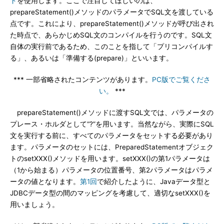
ド
を使用します。ここで注目してほしいのは、
prepareStatement()メソッドのパラメータでSQL文を渡している
点です。これにより、prepareStatement()メソッドが呼び出され
た時点で、あらかじめSQL文のコンパイルを行うのです。SQL文
自体の実行前であるため、このことを指して「プリコンパイルす
る」、あるいは「準備する(prepare)」といいます。
*** 一部省略されたコンテンツがあります。
PC版でご覧くださ
い。
***
prepareStatement()メソッドに渡すSQL文では、パラメータの
プレース・ホルダとして“?”を用います。当然ながら、実際にSQL
文を実行する前に、すべてのパラメータをセットする必要があり
ます。パラメータのセットには、PreparedStatementオブジェク
トのsetXXX()メソッドを用います。setXXX()の第1パラメータは
（1から始まる）パラメータの位置番号、第2パラメータはパラメ
ータの値となります。
第1回
で紹介したように、Javaデータ型と
JDBCデータ型の間のマッピングを考慮して、適切なsetXXX()を
用いましょう。