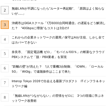
無線LANが不調になったら“ルーター再起動”、「原因はよく知らな
いが……」
沖縄市はGIGAスクール「1万6000台同時通信」の遅延をどう解消し
た？ “40Gbpsに増強”もコストは3分の1
これからの企業ネットワークの運用／保守はAIが主役、しかし全て
はカバーできない
奈良市、「固定電話機 ゼロ」「モバイル100％」の斬新なクラウド
PBXシステムで「脱・PBX業者」を実現
“距離の壁”が消えた？ 1人で重機3台制御、「IOWN」「ローカル
5G」「WiGig」で遠隔操作はここまで来た
Interop Tokyo 2026で出会える最新プロダクト ITインフラ＆ネッ
トワーク編
「無線LANがつながらない」の苦情をゼロに 3つの現場に学ぶネ
ットワーク改善術