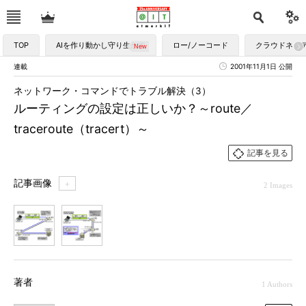
TOP
AIを作り動かし守り生かす
ロー/ノーコード
クラウドネイ
連載
2001年11月1日 公開
ネットワーク・コマンドでトラブル解決（3）
ルーティングの設定は正しいか？～route／
traceroute（tracert）～
記事を見る
記事画像
＋
2 Images
1
2
著者
1 Authors