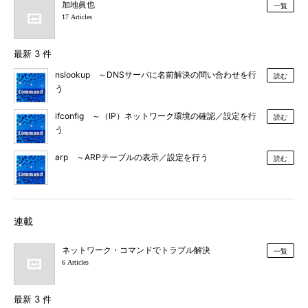
加地眞也
一覧
17 Articles
最新 3 件
nslookup ～DNSサーバに名前解決の問い合わせを行
読む
う
ifconfig ～（IP）ネットワーク環境の確認／設定を行
読む
う
arp ～ARPテーブルの表示／設定を行う
読む
連載
ネットワーク・コマンドでトラブル解決
一覧
6 Articles
最新 3 件