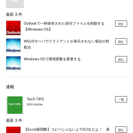
最新 3 件
Outlookで一時保存された添付ファイルを削除する
読む
【Windows OS】
WSUSサーバでクライアントが表示されない場合の対
読む
処法
Windows OSで環境変数を変更する
読む
連載
Tech TIPS
一覧
1624 Articles
最新 3 件
【Excel新関数】コピペじゃないよTOCOLだよ！ 表
読む