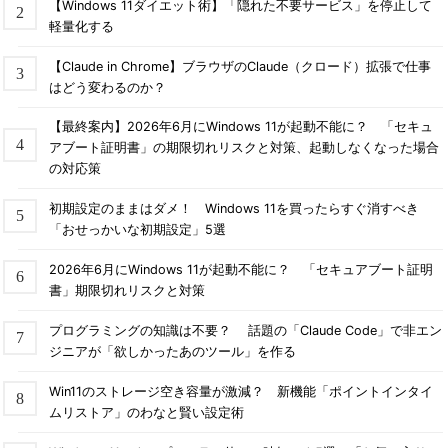
【Windows 11ダイエット術】「隠れた不要サービス」を停止して
軽量化する
【Claude in Chrome】ブラウザのClaude（クロード）拡張で仕事
はどう変わるのか？
【最終案内】2026年6月にWindows 11が起動不能に？ 「セキュ
アブート証明書」の期限切れリスクと対策、起動しなくなった場合
の対応策
初期設定のままはダメ！ Windows 11を買ったらすぐ消すべき
「おせっかいな初期設定」5選
2026年6月にWindows 11が起動不能に？ 「セキュアブート証明
書」期限切れリスクと対策
プログラミングの知識は不要？ 話題の「Claude Code」で非エン
ジニアが「欲しかったあのツール」を作る
Win11のストレージ空き容量が激減？ 新機能「ポイントインタイ
ムリストア」のわなと賢い設定術