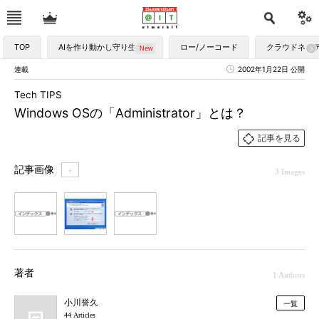
TOP
AIを作り動かし守り生かす
ロー/ノーコード
クラウドネイ
連載
2002年1月22日 公開
Tech TIPS
Windows OSの「Administrator」とは？
記事を見る
記事画像
＋
3 Images
1
2
3
著者
1 Authors
小川誉久
一覧
44 Articles