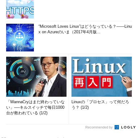
“Microsoft Loves Linux”はどうなっている？――Linu
x on Azureのいま（2017年4月版...
Thunderbolt（サンダーボルト）のコネクター
iPhone Dockコネクター
「WannaCryはまだ終わっていな
Linuxの「プロセス」って何だろ
い」──キルスイッチで毎日1000
う？ (1/2)
→ iPhone Dockコネクターの解説ページへ
台が救われている (1/2)
Recommended by