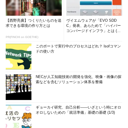
【西野亮廣】つくりたいものを追
ヴイエムウェアが「EVO SDD
求できる環境の作り方とは
C」発表、あらためて「ハイパー
コンバージドインフラ」とは (1/
USB 2.0 Micro-A（マイクロA）のコネクター
2)
PR(FINCHI on GOETHE)
このポートで実行中のプロセスはどれ？ lsofコマン
USB 2.0 Micro-B（マイクロB）
ドの使い方
→ USB 2.0 Micro-B（マイクロB）コネクターの解説ページへ
NECが人工知能技術の開発を強化、映像・画像の探
索などを含むソリューション体系を整備
ギョーカイ研究、自己分析――いざという時にオロ
オロしないための「就活準備」基礎の基礎 (1/3)