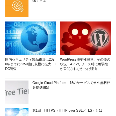
es」とは
USB Standard-B（スタンダードB）のコネクター
国内セキュリティ製品市場は202
WordPress脆弱性発覚、その後の
0年までに3359億円規模に拡大 I
状況 4.7.2リリース時に脆弱性
Thunderbolt（サンダーボルト）
DC調査
が公開されなかった理由
→ Thunderbolt（サンダーボルト）コネクターの解説ページへ
Google Cloud Platform、15のサービスで永久無料枠
を提供開始
第1回 HTTPS（HTTP over SSL／TLS）とは