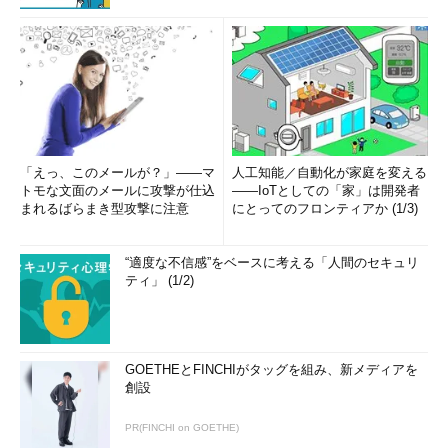
「えっ、このメールが？」――マ
人工知能／自動化が家庭を変える
トモな文面のメールに攻撃が仕込
――IoTとしての「家」は開発者
まれるばらまき型攻撃に注意
にとってのフロンティアか (1/3)
USB 2.0 Micro-B（マイクロB）のコネクター
“適度な不信感”をベースに考える「人間のセキュリ
ティ」 (1/2)
USB 2.0 Micro-AB（マイクロAB）
→ USB 2.0 Micro-AB（マイクロAB）コネクターの解説ページへ
GOETHEとFINCHIがタッグを組み、新メディアを
創設
PR(FINCHI on GOETHE)