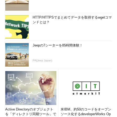
HTTP/HTTPSでまとめてデータを取得するwgetコマ
ンドとは？
USB 3.x Standard-B（スタンダードB）のコネクター
Jeepの7シーターを85時間体験！
USB 3.x Micro-B（マイクロB）
→ USB 3.x Micro-B（マイクロB）コネクターの解説ページへ
PR(Jeep Japan)
Active Directoryのオブジェクト
米IBM、約50のコードをオープン
を「ディレクトリ同期ツール」で
ソース化するdeveloperWorks Op