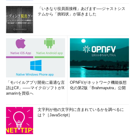
「いきなり役員面接権」あげます──ジャストシス
テムから「挑戦状」が届きました
USB 2.0 Micro-AB（マイクロAB）のコネクター
USB 2.0 Mini-A（ミニA）
→ USB 2.0 Mini-A（ミニA）コネクターの解説ページへ
「モバイルアプリ開発に最適な言
OPNFVがネットワーク機能仮想
語はC#」――マイクロソフトがX
化の第2版「Brahmaputra」公開
amarinを買収へ
文字列が他の文字列に含まれているかを調べるに
は？［JavaScript］