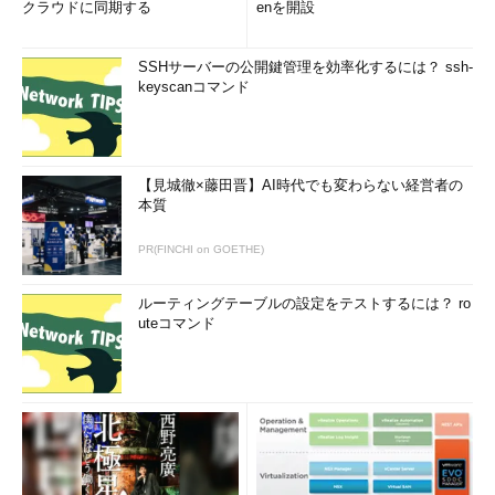
クラウドに同期する
enを開設
SSHサーバーの公開鍵管理を効率化するには？ ssh-
keyscanコマンド
【見城徹×藤田晋】AI時代でも変わらない経営者の
本質
PR(FINCHI on GOETHE)
USB 3.x Micro-B（マイクロB）のコネクター
ルーティングテーブルの設定をテストするには？ ro
uteコマンド
USB 2.0 Micro-A（マイクロA）
→ USB 2.0 Micro-A（マイクロA）コネクターの解説ページへ