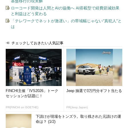
基盤移行の現実解
ローコード開発は人間とAIの協働へ AI搭載型で経費節減効果
USB 3.x Standard-B（スタンダードB）
と利益はどう変わる
「テレワークでネットが激遅い」の帯域幅じゃない“真犯人”と
→ USB 3.x Standard-B（スタンダードB）コネクターの解説ペ
は
ージへ
チェックしておきたい人気記事
FINCHI主催「IVS2026」トーク
Jeep 抽選で3万円分ギフト当たる
セッションが話題に！
PR(FINCHI on GOETHE)
PR(Jeep Japan)
下請けが現場をトンズラ。取り残された元請けの運
命は？ (1/2)