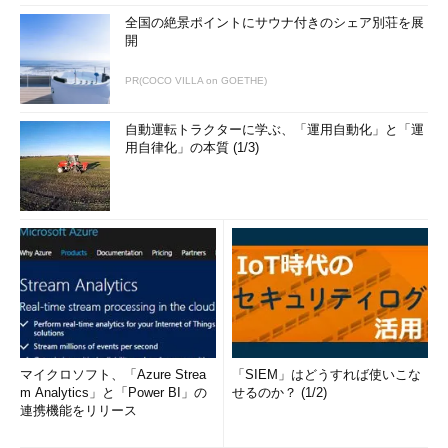
全国の絶景ポイントにサウナ付きのシェア別荘を展
USB 2.0 Mini-A（ミニA）のコネクター
開
PR(COCO VILLA on GOETHE)
USB 2.0 Mini-B（ミニB）
自動運転トラクターに学ぶ、「運用自動化」と「運
→ USB 2.0 Mini-B（ミニB）コネクターの解説ページへ
用自律化」の本質 (1/3)
マイクロソフト、「Azure Strea
「SIEM」はどうすれば使いこな
m Analytics」と「Power BI」の
せるのか？ (1/2)
連携機能をリリース