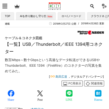
TOP
AIを作り動かし守り生かす
ロー/ノーコード
クラウドネイ
2018年4月26日 更新
連載
2018年3月27日 公開
ケーブル＆コネクタ図鑑
【一覧】USB／Thunderbolt／IEEE 1394用コネク
ター
数百Mbps～数十Gbpsという高速なデータ転送ができるUSBや
Thunbderbolt、IEEE 1394（FireWire）のコネクターの写真を集
めてみた。
[
島田広道
，デジタルアドバンテージ]
PC用表示
関連情報
Share
Post
LINE
Hatena