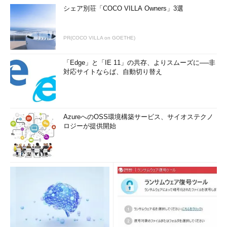
シェア別荘「COCO VILLA Owners」3選
PR(COCO VILLA on GOETHE)
USB 2.0 Mini-B（ミニB）のコネクター
「Edge」と「IE 11」の共存、よりスムーズに──非
対応サイトならば、自動切り替え
USB 2.0 Mini-AB（ミニAB）
→ USB 2.0 Mini-AB（ミニAB）コネクターの解説ページへ
AzureへのOSS環境構築サービス、サイオステクノ
ロジーが提供開始