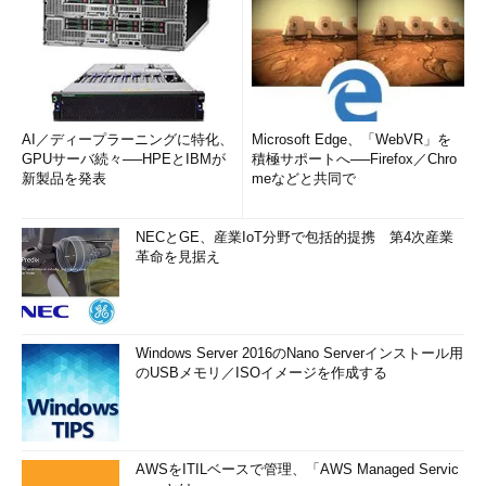
USB Standard-A（スタンダードA）のコネクター
AI／ディープラーニングに特化、
Microsoft Edge、「WebVR」を
GPUサーバ続々──HPEとIBMが
積極サポートへ──Firefox／Chro
新製品を発表
meなどと共同で
USB Standard-B（スタンダードB）
→ USB Standard-B（スタンダードB）コネクターの解説ページ
NECとGE、産業IoT分野で包括的提携 第4次産業
へ
革命を見据え
Windows Server 2016のNano Serverインストール用
のUSBメモリ／ISOイメージを作成する
AWSをITILベースで管理、「AWS Managed Servic