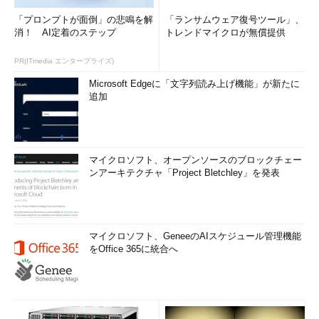
USB 2.0 Mini-AB（ミニAB）のコネクター
「プロンプトが面倒」の悲鳴を解
「ランサムウェア復号ツール」、
消！ AI定着のステップ
トレンドマイクロが無償提供
USB Standard-A（スタンダードA）
PR(ITmedia エンタープライズ)
Microsoft Edgeに「文字列読み上げ機能」が新たに
→ USB Standard-A（スタンダードA）コネクターの解説ページ
追加
へ
マイクロソフト、オープンソースのブロックチェー
ンアーキテクチャ「Project Bletchley」を発表
マイクロソフト、GeneeのAIスケジュール管理機能
をOffice 365に統合へ