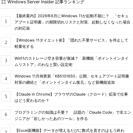
Windows Server Insider 記事ランキング
【最終案内】2026年6月にWindows 11が起動不能に？ 「セキュ
アブート証明書」の期限切れリスクと対策、起動しなくなった場合
の対応策
【Windows 11ダイエット術】「隠れた不要サービス」を停止して
軽量化する
Win11のストレージ空き容量が激減？ 新機能「ポイントインタイ
ムリストア」のわなと賢い設定術
Windows 11月例更新「KB5101650」公開、セキュアブート証明書
対策の継続と「ポイントインタイム復元」など新機能追加
【Claude in Chrome】ブラウザのClaude（クロード）拡張で仕事
はどう変わるのか？
iPhone Dockコネクター
プログラミングの知識は不要？ 話題の「Claude Code」で非エン
ジニアが「欲しかったあのツール」を作る
【Excel新機能】データが増えるたびに数式を直すのはもう終わ
IEEE 1394b