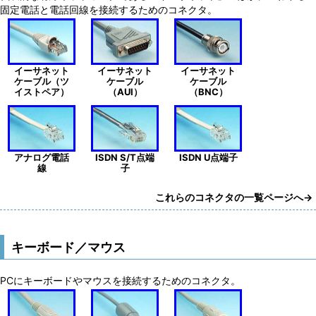
固定電話と電話回線を接続するためのコネクタ。
イーサネット
イーサネット
イーサネット
ケーブル（ツ
ケーブル
ケーブル
イストペア）
（AUI）
（BNC）
アナログ電話
ISDN S/T点端
ISDN U点端子
線
子
これらのコネクタの一覧ページへ→
キーボード／マウス
PCにキーボードやマウスを接続するためのコネクタ。