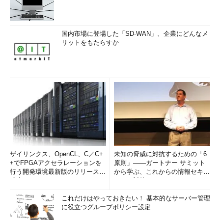
国内市場に登場した「SD-WAN」、企業にどんなメ
リットをもたらすか
ザイリンクス、OpenCL、C／C+
未知の脅威に対抗するための「6
+でFPGAアクセラレーションを
原則」――ガートナー サミット
行う開発環境最新版のリリースを
から学ぶ、これからの情報セキュ
発表
リティ対策
これだけはやっておきたい！ 基本的なサーバー管理
に役立つグループポリシー設定