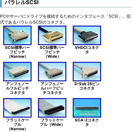
パラレルSCSI
PCやサーバにドライブを接続するためのインタフェース「SCSI」。旧
式であるパラレルSCSIのコネクタ。
SCSI標準ハー
SCSI標準ハー
VHDCIコネク
フピッチ
フピッチ
タ
（Narrow）
（Wide）
アンフェノー
アンフェノー
D-Sub 25ピン
ルフルピッチ
ルハーフピッ
コネクタ
コネクタ
チコネクタ
フラットケー
フラットケー
SCA-2コネク
ブル
ブル（Wide）
タ
（Narrow）