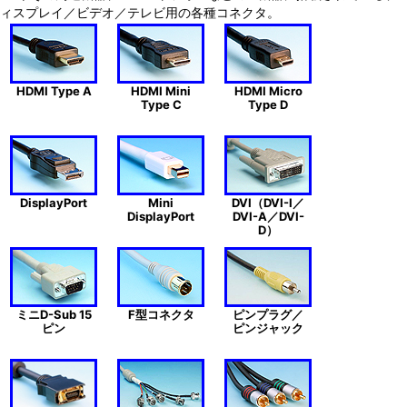
ィスプレイ／ビデオ／テレビ用の各種コネクタ。
HDMI Type A
HDMI Mini
HDMI Micro
Type C
Type D
DisplayPort
Mini
DVI（DVI-I／
DisplayPort
DVI-A／DVI-
D）
ミニD-Sub 15
F型コネクタ
ピンプラグ／
ピン
ピンジャック