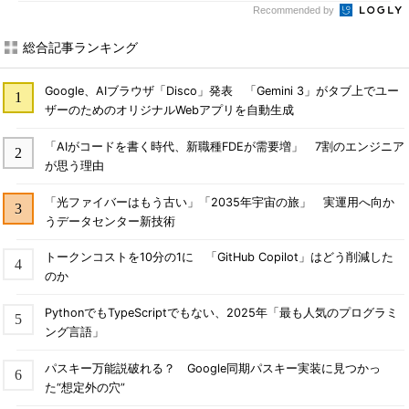
Recommended by
総合記事ランキング
Google、AIブラウザ「Disco」発表 「Gemini 3」がタブ上でユー
ザーのためのオリジナルWebアプリを自動生成
「AIがコードを書く時代、新職種FDEが需要増」 7割のエンジニア
が思う理由
「光ファイバーはもう古い」「2035年宇宙の旅」 実運用へ向か
うデータセンター新技術
トークンコストを10分の1に 「GitHub Copilot」はどう削減した
のか
PythonでもTypeScriptでもない、2025年「最も人気のプログラミ
ング言語」
パスキー万能説破れる？ Google同期パスキー実装に見つかっ
た“想定外の穴”