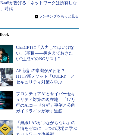
NaaSが告げる「ネットワークは所有しな
い」時代
»
ランキングをもっと見る
Book
ChatGPTに「入力してはいけな
い」5項目――押さえておきた
い“生成AIのNGリスト”
API設計の常識が変わる？
HTTP新メソッド「QUERY」と
セキュリティ対策を学ぶ
フロンティアAIとサイバーセキ
ュリティ対策の現在地 「17万
行のAIコード分析」事例と公的
ガイドラインが示す道筋
「無線LANがつながらない」の
苦情をゼロに 3つの現場に学ぶ
ネットワーク改善術