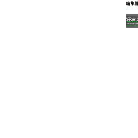
編集
先生の悪口を言ったりするのは……少々、チャレン
理解できそうですね？
と、メッセージのやりとりを見るだけで、全体の感じ
す。
図1
がPOP3でメールを読むときのよくあるメッ