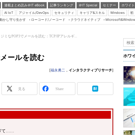
連載まとめ読み＠IT eBook
記事ランキング
＠IT Special
セミナー
ホワイト
AI IoT
アジャイル/DevOps
セキュリティ
キャリア&スキル
Windows
初
り動かし守り生かす
ローコード/ノーコード
クラウドネイティブ
Microsoft&Windo
Server & Storage
HTML5 + UX
ジミなPOP3でメールを読む：TCP/IPアレルギ...
Smart & Social
Coding Edge
でメールを読む
ホワ
Java Agile
[
福永勇二
，
インタラクティブリサーチ
]
Database Expert
Linux ＆ OSS
見る
Share
Master of IP Networ
Security & Trust
Test & Tools
Insider.NET
ブログ
ぎて……