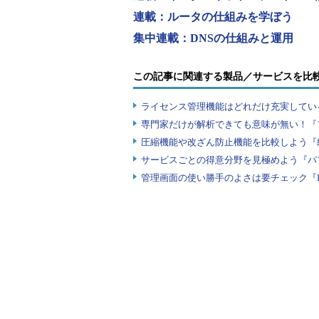
取りに行く、その部分がPOP3の働
連載：ルータの仕組みを学ぼう
集中連載：DNSの仕組みと運用
自分のメールを他人に読まれた
新しいマンションなら、ポストに
この記事に関連する製品／サービスを比
鍵らしい鍵がなかったりして、郵便
ライセンス管理機能はどれだけ充実してい
合、他人のメールを読むことはちょ
専門家だけが解析できても意味が無い！『
ルを読み出すときに、パスワードを
圧縮機能や改ざん防止機能を比較しよう『
ちゃんと秘密にしておけば、普通は
サービスごとの得意分野を見極めよう『パ
で安心です。
管理画面の使い勝手のよさは要チェック『
話はちょっとそれますが、パスワ
る場合があります。1つはシステム
サーバのすべてを操作できますので
は、そんなことしちゃいけない、と
でない人もいるようです。もう1つ
バに組み込んである場合。機密が書
上司などに自動報告するようなシス