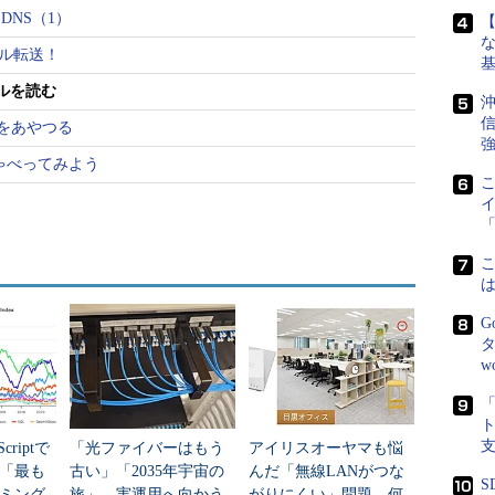
……
NS（1）
な
イル転送！
り付けられる広告メール）がガンガン届いて、ホント
ないでしょうか？ ある知人は、「指定のあて先に、配
ルを読む
沖
、もう全然ダメ」なんていってましたが、実はこれ
信
裏をあやつる
やすことにもなりかねません。
強
しゃべってみよう
、配信停止の依頼が、実質的に「このメールアドレ
らせるのと同じだからです。広告メール業者にしてみ
「
ルアドレス」＝「ぜひ広告メールを送りたいメール
ドレス売買の業界では人気商品ってことになります
るほどさらに多くの業者からSPAMメールが届く、な
G
です。
タ
w
答えは「ひたすら無視する」です。メールソフトの
のメールにありがちな言葉を含んだメールは、即時
100％とはいきませんが、それなりに何とか対処でき
criptで
「光ファイバーはもう
アイリスオーヤマも悩
年「最も
古い」「2035年宇宙の
んだ「無線LANがつな
メですよ。
S
ミング
旅」 実運用へ向かう
がりにくい」問題 何