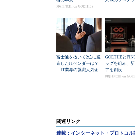
言語」
PR(FINCHI on GOETHE)
なぜ、こんな話をしたかというと
読んで、初めて意味があるというこ
側、メールを受け取る部分のプロト
POP3サーバはジミ子さん
メールボックスを読み出すプロ
富士通を抜いて2位に躍
GOETHEとFIN
進したITベンダーは？
ッグを組み、新
写真や音楽も付いて見た目の華やか
IT業界の就職人気企
アを創設
業トップ20
SMTPに比べると、今回登場するP
PR(FINCHI on GOE
って、活躍の範囲が狭いんですもん
で、単純にメールを読み出してくる
SMTPの機能ですから、メール機能
でも名前だけはエラそうで、POP3は“Post 
関連リンク
す。実際は“Post Office”というよ
ル送信の舞台裏をあやつる
」で登場
連載：インターネット・プロトコル