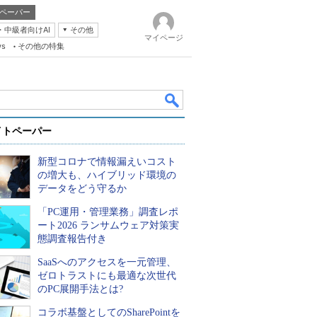
ペーパー
・中級者向けAI
その他
マイページ
ws
その他の特集
イトペーパー
新型コロナで情報漏えいコスト
の増大も、ハイブリッド環境の
データをどう守るか
「PC運用・管理業務」調査レポ
k
ート2026 ランサムウェア対策実
態調査報告付き
SaaSへのアクセスを一元管理、
ゼロトラストにも最適な次世代
のPC展開手法とは?
コラボ基盤としてのSharePointを