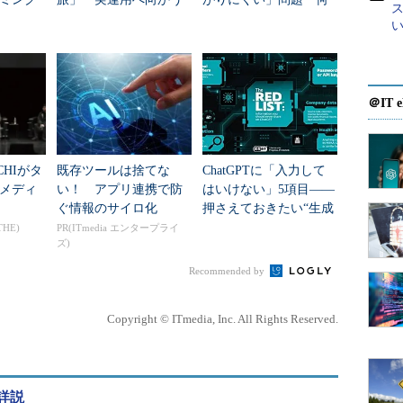
ス
データセンター新技術
を変えて解決した？
、メールというものは、それを受け取る人が内容を
とを強調したかったのでした。今回は、そっちの
コルを見ていきましょう。
＠IT e
トコルは何でしたっけ？ 忘れちゃった
CHIがタ
既存ツールは捨てな
ChatGPTに「入力して
メディ
い！ アプリ連携で防
はいけない」5項目――
なHTTPや、メール配送のカナメなんて説明される
ぐ情報のサイロ化
押さえておきたい“生成
AIのNGリスト”
OP3はちょっとジミかもしれません。なぜかって？ だ
THE)
PR(ITmedia エンタープライ
ズ)
。自分あてのメールがたまっているサーバにつない
Recommended by
だけ、たったそれだけの働きしかしません。送信は
の半分だけやっている感じです。
Copyright © ITmedia, Inc. All Rights Reserved.
Office Protocol Version 3”を短く略したもので
り“PostBox”なんですけどね。連載第3回「
SMTPでメー
した
イラスト
では、わが家のポストに届いた手紙を
詳説