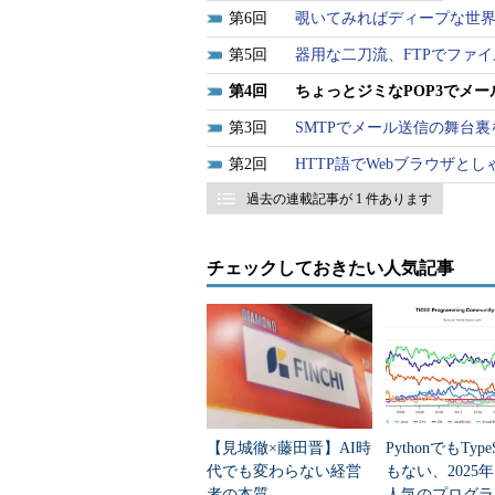
このごろ広告メールが多すぎて
6
覗いてみればディープな世界D
5
器用な二刀流、FTPでファ
このごろSPAMメール（勝手に送
迷惑してる！ って方、多いんじゃ
4
ちょっとジミなPOP3でメー
送停止のお願いメールを出したのに
3
SMTPでメール送信の舞台
は逆効果。ジャマな広告メールを増
2
HTTP語でWebブラウザと
なぜそんなことになるかというと
過去の連載記事が 1 件あります
スはちゃんと読んでますよ?」と知
れば、「ちゃんと読まれているメー
チェックしておきたい人気記事
アドレス」です。そのためメールア
ね。そんな裏事情もあり、配信を断
んて皮肉な結果になってしまうわけ
じゃあ、一体どうすりゃいいの？ 
自動振り分け機能を使って、この手
ゴミ箱へ直行させちゃいましょう。
【見城徹×藤田晋】AI時
PythonでもTypeS
代でも変わらない経営
もない、2025
ます。間違っても返事を出しちゃダ
者の本質
人気のプログラ