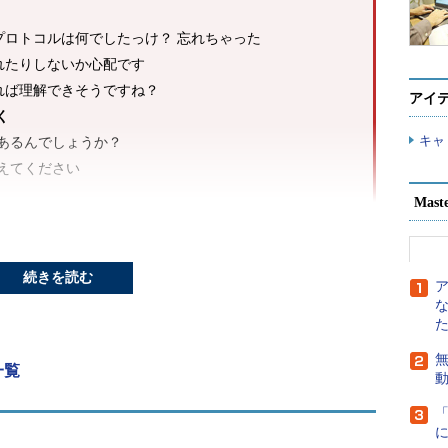
プロトコルは何でしたっけ？ 忘れちゃった
れたりしないか心配です
れば理解できそうですね？
アイ
く
キャ
があるんでしょうか？
教えてください
Mast
やるの？ 大胆解説
POP3で説明すると？
続きを読む
ころを見せてください
無
一覧