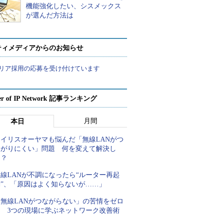
機能強化したい、シスメックス
が選んだ方法は
ティメディアからのお知らせ
リア採用の応募を受け付けています
er of IP Network 記事ランキング
月間
本日
アイリスオーヤマも悩んだ「無線LANがつ
ながりにくい」問題 何を変えて解決し
た？
線LANが不調になったら“ルーター再起
動”、「原因はよく知らないが……」
「無線LANがつながらない」の苦情をゼロ
に 3つの現場に学ぶネットワーク改善術