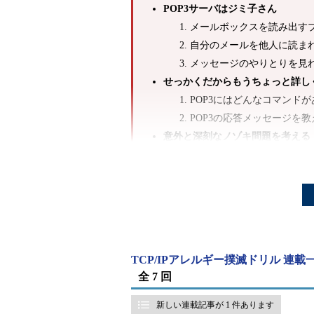
POP3サーバはジミ子さん
メールボックスを読み出す
自分のメールを他人に読ま
メッセージのやりとりを見
せっかくだからもうちょっと詳し
POP3にはどんなコマンド
POP3の応答メッセージを
意外と深刻なノゾキ問題を考える
パスワードがばれちゃう？
書かずに確認？ 一体、どう
書かずに確認するカラクリを
つないで試して、はいナットク
メールを読み出していると
TCP/IPアレルギー撲滅ドリル 連載
全 7 回
無視がイチバン?!
新しい連載記事が 1 件あります