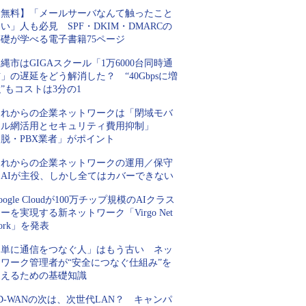
【無料】「メールサーバなんて触ったこと
い」人も必見 SPF・DKIM・DMARCの
基礎が学べる電子書籍75ページ
縄市はGIGAスクール「1万6000台同時通
」の遅延をどう解消した？ “40Gbpsに増
”もコストは3分の1
これからの企業ネットワークは「閉域モバ
イル網活用とセキュリティ費用抑制」
脱・PBX業者」がポイント
これからの企業ネットワークの運用／保守
はAIが主役、しかし全てはカバーできない
oogle Cloudが100万チップ規模のAIクラス
ーを実現する新ネットワーク「Virgo Net
ork」を発表
「単に通信をつなぐ人」はもう古い ネッ
トワーク管理者が“安全につなぐ仕組み”を
支えるための基礎知識
D-WANの次は、次世代LAN？ キャンパ