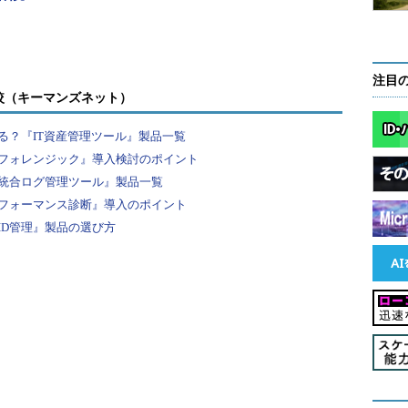
きということになります。
りしないか心配です
注目
も鍵が付いてたりします。でも一軒家のポストだと
較（キーマンズネット）
物の秘密はそれなりです。一方、電子メールの場
る？『IT資産管理ツール』製品一覧
っとやそっとじゃできません。理由は、POP3でメー
フォレンジック』導入検討のポイント
指定するようになっているからです。パスワードを
統合ログ管理ツール』製品一覧
、他人がメールを盗み読みすることはありませんの
フォーマンス診断』導入のポイント
ID管理』製品の選び方
ードを秘密にしておいても、メールを盗み読みされ
管理者がのぞき見るケース。システム管理者はメール
、当然、その中身をのぞくこともできます。普通
いうシステム管理者のモラルが働くのですが、そう
は、メールの内容をチェックするソフトがメールサー
いてあるメールや、個人的なメールを見つけると、
テムもあると聞きます。職場のメールアドレスで転