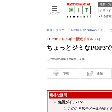
連載一覧
クラウド
メディア
AIを作
＠IT
クラウド
Master of IP Network
ちょっと
TCP/IPアレルギー撲滅ドリル（4）
ちょっとジミなPOP3
2003年05月28日 00時00分 公開
印刷
通知
素朴な疑問
無視がイチバン?!
このごろ広告メールが多す