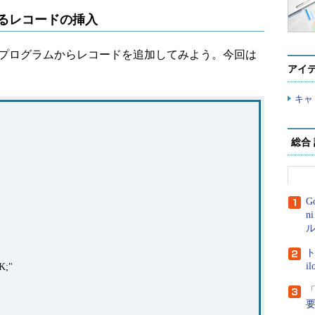
よるレコードの挿入
してプログラムからレコードを追加してみよう。今回は
アイ
キャ
総合
G
n
ル
ト
i
K;"
「