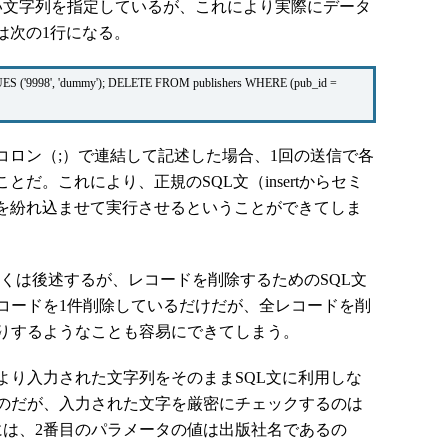
文字列を指定しているが、これにより実際にデータ
は次の1行になる。
ES ('9998', 'dummy'); DELETE FROM publishers WHERE (pub_id =
コロン（;）で連結して記述した場合、1回の送信で各
とだ。これにより、正規のSQL文（insertからセミ
文を紛れ込ませて実行させるということができてしま
詳しくは後述するが、レコードを削除するためのSQL文
コードを1件削除しているだけだが、全レコードを削
りするようなことも容易にできてしまう。
り入力された文字列をそのままSQL文に利用しな
のだが、入力された文字を厳密にチェックするのは
には、2番目のパラメータの値は出版社名であるの