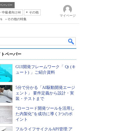
ペーパー
・中級者向けAI
その他
マイページ
ws
その他の特集
イトペーパー
GUI開発フレームワーク「 Qt (キ
ュート) 」ご紹介資料
5分で分かる「AI駆動開発エージ
k
ェント」 要件定義から設計・実
装・テストまで
“ローコード開発ツールを活用し
た内製化”を成功に導く3つのポ
イント
フルライフサイクルAPI管理:ア