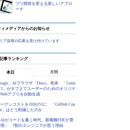
プリ開発を変える新しいアプロ
ーチ
ティメディアからのお知らせ
リア採用の応募を受け付けています
 記事ランキング
月間
本日
oogle、AIブラウザ「Disco」発表 「Gemi
i 3」がタブ上でユーザーのためのオリジナ
Webアプリを自動生成
ークンコストを10分の1に 「GitHub Cop
lot」はどう削減したのか
AIがコードを書く時代、新職種FDEが需
要増」 7割のエンジニアが思う理由