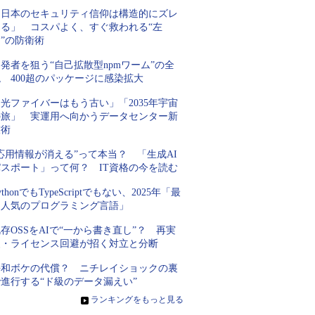
「日本のセキュリティ信仰は構造的にズレ
てる」 コスパよく、すぐ救われる“左
”の防衛術
発者を狙う“自己拡散型npmワーム”の全
 400超のパッケージに感染拡大
光ファイバーはもう古い」「2035年宇宙
の旅」 実運用へ向かうデータセンター新
技術
応用情報が消える”って本当？ 「生成AI
パスポート」って何？ IT資格の今を読む
ythonでもTypeScriptでもない、2025年「最
も人気のプログラミング言語」
存OSSをAIで“一から書き直し”？ 再実
装・ライセンス回避が招く対立と分断
平和ボケの代償？ ニチレイショックの裏
進行する“ド級のデータ漏えい”
»
ランキングをもっと見る