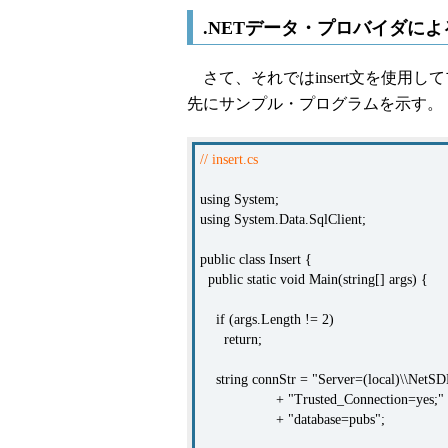
.NETデータ・プロバイダに
さて、それではinsert文を使用
先にサンプル・プログラムを示す。
// insert.cs
using System;
using System.Data.SqlClient;
public class Insert {
public static void Main(string[] args) {
if (args.Length != 2)
return;
string connStr = "Server=(local)\\NetSD
+ "Trusted_Connection=yes;"
+ "database=pubs";