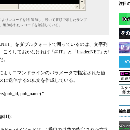
注目
によりレコードを1件追加し、続いて冒頭で示したサンプ
により、追加されたレコードを確認している。
der.NET」をダブルクォートで囲っているのは、文字列
しておかなければ「@IT」と「Insider.NET」が
だ。
によりコマンドラインのパラメータで指定された値
ベースに送信するSQL文を作成している。
rs(pub_id, pub_name) "
編集
gs[1]);
ドであるFormatメソッドは、1番目の引数で指定された文字