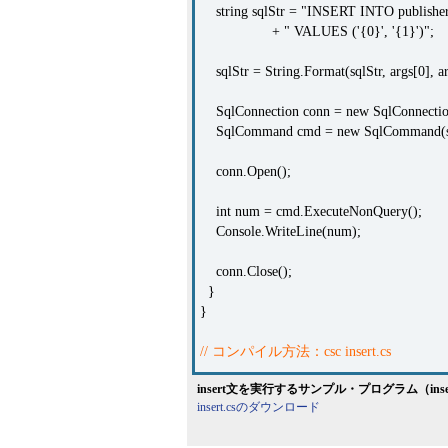
string sqlStr = "INSERT INTO publisher
+ " VALUES ('{0}', '{1}')";
sqlStr = String.Format(sqlStr, args[0], ar
SqlConnection conn = new SqlConnectio
SqlCommand cmd = new SqlCommand(sql
conn.Open();
int num = cmd.ExecuteNonQuery();
Console.WriteLine(num);
conn.Close();
}
}
// コンパイル方法：csc insert.cs
insert文を実行するサンプル・プログラム（inser
insert.csのダウンロード