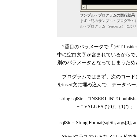
サンプル・プログラムの実行結果
まず上記のサンプル・プログラム
ル・プログラム（reader.cs）
2番目のパラメータで「@IT Insi
中に空白文字が含まれているからで、こう
別のパラメータとなってしまうため
プログラムではまず、次のコード
をinsert文に埋め込んで、データ
string sqlStr = "INSERT INTO publishe
+ " VALUES ('{0}', '{1}')";
sqlStr = String.Format(sqlStr, args[0], ar
Stringクラスのstaticなメソッ