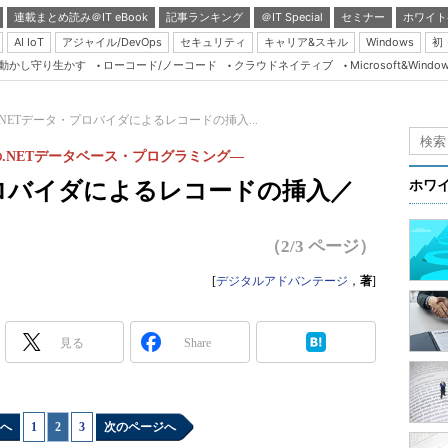
連載まとめ読み＠IT eBook
記事ランキング
＠IT Special
セミナー
ホワイト
AI IoT
アジャイル/DevOps
セキュリティ
キャリア&スキル
Windows
初
り動かし守り生かす
ローコード/ノーコード
クラウドネイティブ
Microsoft&Windo
Server & Storage
HTML5 + UX
 .NETデータ・プロバイダによるレコードの挿入...
Smart & Social
の.NETデータベース・プログラミング―
Coding Edge
・プロバイダによるレコードの挿入／
ホワ
Java Agile
Database Expert
（2/3 ページ）
Linux ＆ OSS
[
デジタルアドバンテージ
，
著
]
Master of IP Networ
Security & Trust
見る
Share
Test & Tools
Insider.NET
へ
1
|
2
|
3
次のページへ
ブログ