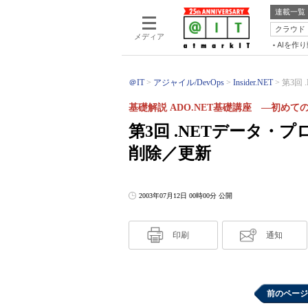
連載一覧
クラウド
メディア
AIを作
＠IT
アジャイル/DevOps
Insider.NET
第3回
基礎解説 ADO.NET基礎講座 ―初めて
第3回 .NETデータ
削除／更新
2003年07月12日 00時00分 公開
印刷
通知
前のページ