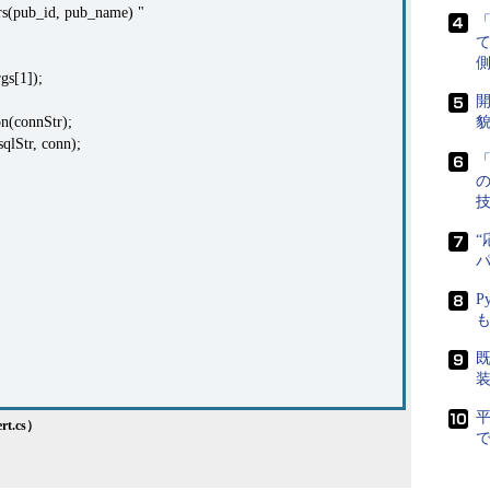
s(pub_id, pub_name) "
側
gs[1]);
開
n(connStr);
貌
Str, conn);
「
“
P
既
t.cs）
で