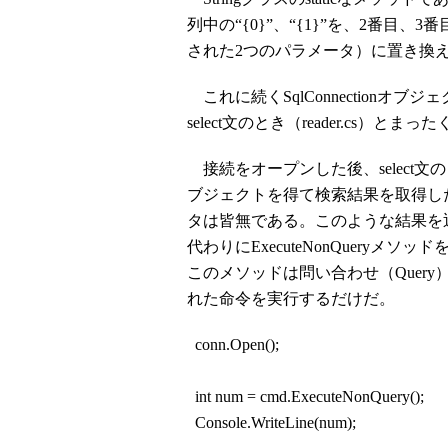
列中の“{0}”、“{1}”を、2番
された2つのパラメータ）に置き換
これに続くSqlConnectionオブ
select文のとき（reader.cs）と
接続をオープンした後、select文のときに
ブジェクトを得て検索結果を取得した
タは皆無である。このような結果を返さな
代わりにExecuteNonQuery
このメソッドは問い合わせ（Query）
れた命令を実行するだけだ。
conn.Open();
int num = cmd.ExecuteNonQuery();
Console.WriteLine(num);