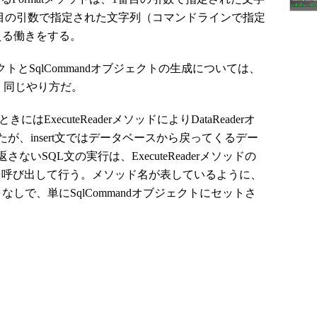
目、3番目の引数で指定された文字列（コマンドラインで指定
える働きをする。
ジェクトとSqlCommandオブジェクトの生成については、
まったく同じやり方だ。
はExecuteReaderメソッドによりDataReaderオ
が、insert文ではデータベースから戻ってくるデー
いSQL文の実行は、ExecuteReaderメソッドの
メソッドを呼び出して行う。メソッド名が表しているように、
なしで、単にSqlCommandオブジェクトにセットさ