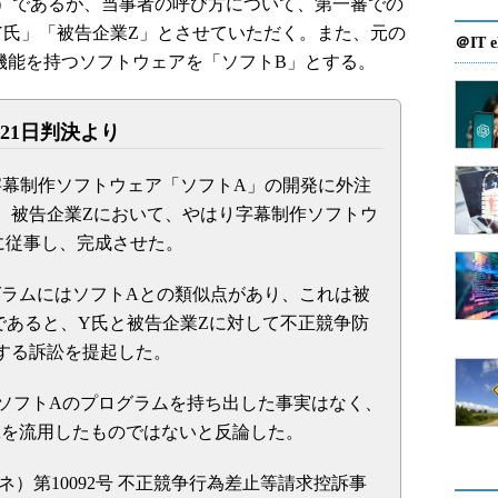
）であるが、当事者の呼び方について、第一審での
Y氏」「被告企業Z」とさせていただく。また、元の
＠IT e
機能を持つソフトウェアを「ソフトB」とする。
21日判決より
字幕制作ソフトウェア「ソフトA」の開発に外注
、被告企業Zにおいて、やはり字幕制作ソフトウ
に従事し、完成させた。
グラムにはソフトAとの類似点があり、これは被
であると、Y氏と被告企業Zに対して不正競争防
する訴訟を提起した。
がソフトAのプログラムを持ち出した事実はなく、
Aを流用したものではないと反論した。
ネ）第10092号 不正競争行為差止等請求控訴事