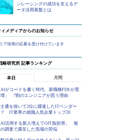
ンレーシングの成功を支えるデ
ータ活用基盤とは
ティメディアからのお知らせ
リア採用の応募を受け付けています
戦略研究所 記事ランキング
月間
本日
AIがコードを書く時代、新職種FDEが需
要増」 7割のエンジニアが思う理由
士通を抜いて2位に躍進したITベンダー
？ IT業界の就職人気企業トップ20
AI活用する新人増えてOJT負担増」 複
数の調査で露呈した現場の苦悩