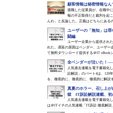
顧客情報は秘密情報なん
退職した従業員が、在職中
報の不正取得だと裁判を起
んわ」と反論した。正義はどちらにある
ユーザーの「無知」は罪な
闘編
ユーザー企業から提供され
れた。遅延の原因はベンダー、ユーザー
て無料ダウンロード提供する＠IT eBoo
全ベンダーが泣いた！―
人気過去連載を電子書籍化して
訟解説」のパート4は、12
を、徹底的に、徹底的に、徹底的に解説
真夏のホラー、召し上が
獄 IT訴訟解説連載、初の
人気過去連載を電子書籍化して
は＠ITイチの人気連載「IT訴訟 徹底解説