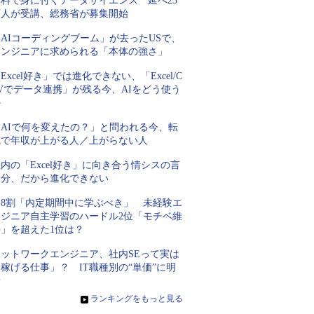
無料で身に付くデータサイエンス 延べ23
万人が受講、総務省が募集開始
AIコーディングブーム」が去ったUSで、
エンジニアに求められる「本体の強さ」
Excel好き」では進化できない、「Excel/C
Vでデータ連携」が残る今、AIをどう使う
か
「AIで何を変えたの？」と問われる今、転
職で年収が上がる人／上がらない人
内の「Excel好き」に向き合う情シスの言
い分、だから進化できない
約8割「内定期間中に学ぶべき」 未経験エ
ンジニア自主学習のハードル2位「モチベ維
持」を超えた1位は？
ネットワークエンジニア、社内SEって実は
稼げる仕事」？ IT職種別の“単価”に明
暗
»
ランキングをもっと見る