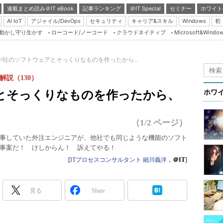
連載まとめ読み＠IT eBook
記事ランキング
＠IT Special
セミナー
ホワイト
AI IoT
アジャイル/DevOps
セキュリティ
キャリア&スキル
Windows
初
り動かし守り生かす
ローコード/ノーコード
クラウドネイティブ
Microsoft&Windo
Server & Storage
HTML5 + UX
が社のソフトウェアとそっくりなものを作ったから...
Smart & Social
解説（130）
Coding Edge
とそっくりなものを作ったから、
ホワ
Java Agile
Database Expert
（1/2 ページ）
Linux ＆ OSS
事していた外注エンジニアが、他社でも同じような機能のソフト
事案だ！ けしからん！ 訴えてやる！
Master of IP Networ
[
ITプロセスコンサルタント 細川義洋
，
＠IT
]
Security & Trust
Test & Tools
見る
Share
Insider.NET
ブログ