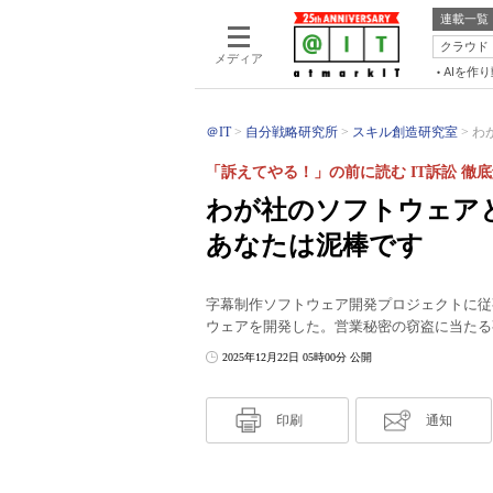
連載一覧
クラウド
メディア
AIを作
＠IT
自分戦略研究所
スキル創造研究室
わ
「訴えてやる！」の前に読む IT訴訟 徹底
わが社のソフトウェア
あなたは泥棒です
字幕制作ソフトウェア開発プロジェクトに従
ウェアを開発した。営業秘密の窃盗に当たる
2025年12月22日 05時00分 公開
印刷
通知