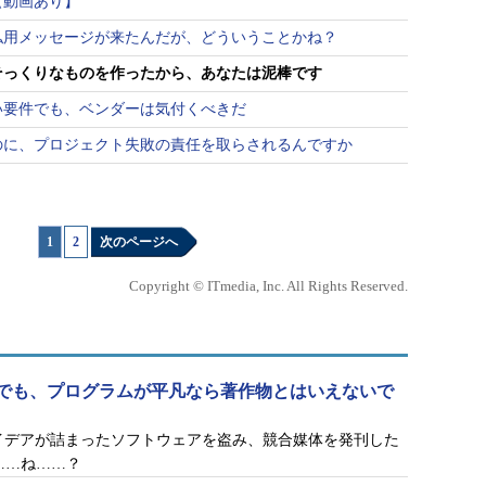
【動画あり】
私用メッセージが来たんだが、どういうことかね？
そっくりなものを作ったから、あなたは泥棒です
い要件でも、ベンダーは気付くべきだ
のに、プロジェクト失敗の責任を取らされるんですか
1
|
2
次のページへ
Copyright © ITmedia, Inc. All Rights Reserved.
でも、プログラムが平凡なら著作物とはいえないで
イデアが詰まったソフトウェアを盗み、競合媒体を発刊した
……ね……？