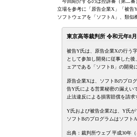
今回紹介するのは控訴審（第二審
立場を参考に「原告企業X」「被告
ソフトウェアを「ソフトA」、類似
東京高等裁判所 令和元年8月
被告Y氏は、原告企業Xの行う
として参加し開発に従事した後
ェアである「ソフトB」の開発
原告企業Xは、ソフトBのプロ
告Y氏による営業秘密の漏えい
止法違反による損害賠償を請求
Y氏および被告企業Zは、Y氏
ソフトBのプログラムはソフト
出典：裁判所ウェブ 平成30年（