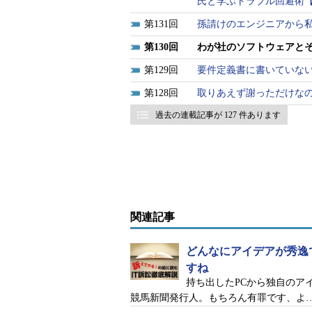
氏と学ぶトラブル回避術
131
孫請けのエンジニアから
130
わが社のソフトウェアと
129
要件定義書に書いていな
128
取りあえず謝っただけな
過去の連載記事が 127 件あります
関連記事
どんなにアイデアが秀逸
すね
持ち出したPCから独自のア
競馬新聞発行人。もちろん有罪です、よ