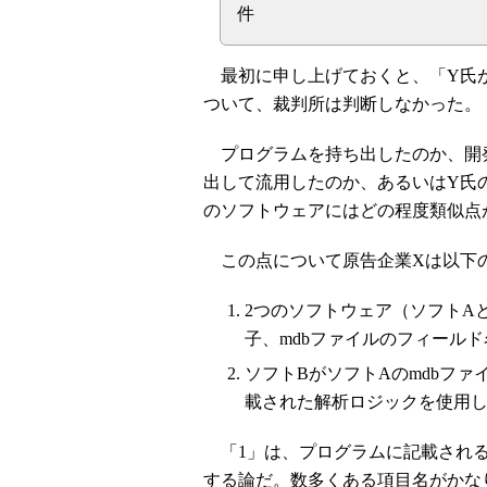
件
最初に申し上げておくと、「Y氏が
ついて、裁判所は判断しなかった。
プログラムを持ち出したのか、開
出して流用したのか、あるいはY氏
のソフトウェアにはどの程度類似点
この点について原告企業Xは以下
2つのソフトウェア（ソフトA
子、mdbファイルのフィール
ソフトBがソフトAのmdbフ
載された解析ロジックを使用
「1」は、プログラムに記載される
する論だ。数多くある項目名がかな