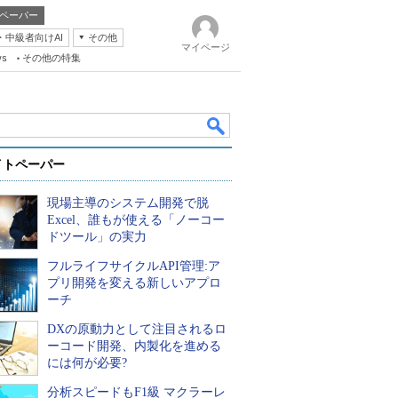
ペーパー
・中級者向けAI
その他
マイページ
ws
その他の特集
イトペーパー
現場主導のシステム開発で脱
Excel、誰もが使える「ノーコー
ドツール」の実力
フルライフサイクルAPI管理:ア
k
プリ開発を変える新しいアプロ
ーチ
DXの原動力として注目されるロ
ーコード開発、内製化を進める
には何が必要?
分析スピードもF1級 マクラーレ