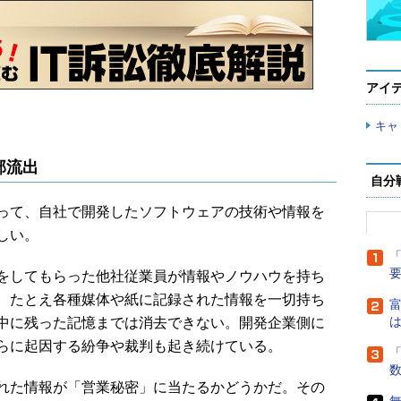
アイ
キャ
部流出
自分
って、自社で開発したソフトウェアの技術や情報を
しい。
「
をしてもらった他社従業員が情報やノウハウを持ち
、たとえ各種媒体や紙に記録された情報を一切持ち
富
中に残った記憶までは消去できない。開発企業側に
は
らに起因する紛争や裁判も起き続けている。
「
れた情報が「営業秘密」に当たるかどうかだ。その