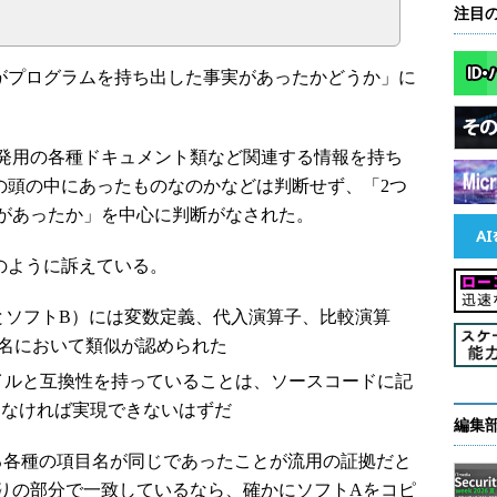
注目
プログラムを持ち出した事実があったかどうか」に
発用の各種ドキュメント類など関連する情報を持ち
の頭の中にあったものなのかなどは判断せず、「2つ
があったか」を中心に判断がなされた。
のように訴えている。
とソフトB）には変数定義、代入演算子、比較演算
ド名において類似が認められた
ァイルと互換性を持っていることは、ソースコードに記
しなければ実現できないはずだ
編集
各種の項目名が同じであったことが流用の証拠だと
りの部分で一致しているなら、確かにソフトAをコピ