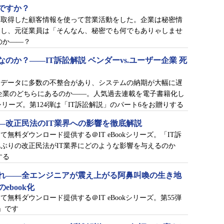
ですか？
に取得した顧客情報を使って営業活動をした。企業は秘密情
こし、元従業員は「そんなん、秘密でも何でもありゃしませ
のか――？
のか？――IT訴訟解説 ベンダーvs.ユーザー企業 死
たデータに多数の不整合があり、システムの納期が大幅に遅
企業のどちらにあるのか――。人気過去連載を電子書籍化し
kシリーズ。第124弾は「IT訴訟解説」のパート6をお贈りする
―改正民法のIT業界への影響を徹底解説
無料ダウンロード提供する＠IT eBookシリーズ。「IT訴
0年ぶりの改正民法がIT業界にどのような影響を与えるのか
する
れ――全エンジニアが震え上がる阿鼻叫喚の生き地
ebook化
無料ダウンロード提供する＠IT eBookシリーズ。第55弾
」です