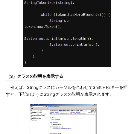
StringTokenizer
(
string
);
while
(
token
.
hasMoreElements
())
{
String
 str 
=
token
.
nextToken
();
System
.
out
.
println
(
str
.
length
());
System
.
out
.
println
(
str
);
}
}
}
（3）クラスの説明を表示する
例えば、Stringクラスにカーソルを合わせてShift＋F2キーを押
すと、下記のようにStringクラスの説明が表示されます。