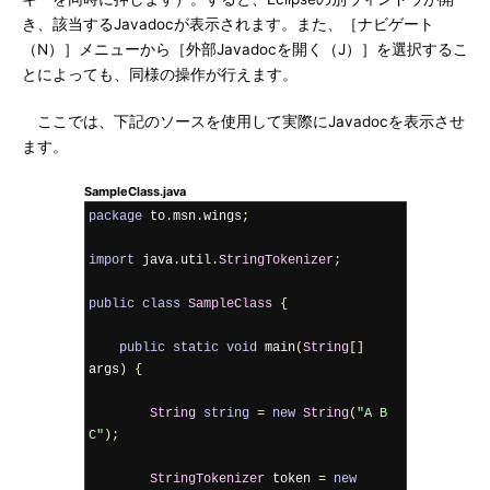
き、該当するJavadocが表示されます。また、［ナビゲート
（N）］メニューから［外部Javadocを開く（J）］を選択するこ
とによっても、同様の操作が行えます。
ここでは、下記のソースを使用して実際にJavadocを表示させ
ます。
SampleClass.java
package
 to
.
msn
.
wings
;
import
 java
.
util
.
StringTokenizer
;
public
class
SampleClass
{
public
static
void
 main
(
String
[]
args
)
{
String
string
=
new
String
(
"A B 
C"
);
StringTokenizer
 token 
=
new