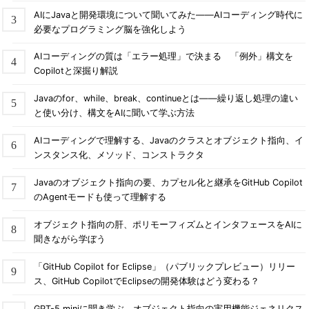
AIにJavaと開発環境について聞いてみた――AIコーディング時代に
必要なプログラミング脳を強化しよう
AIコーディングの質は「エラー処理」で決まる 「例外」構文を
Copilotと深掘り解説
Javaのfor、while、break、continueとは――繰り返し処理の違い
と使い分け、構文をAIに聞いて学ぶ方法
AIコーディングで理解する、Javaのクラスとオブジェクト指向、イ
ンスタンス化、メソッド、コンストラクタ
Javaのオブジェクト指向の要、カプセル化と継承をGitHub Copilot
のAgentモードも使って理解する
オブジェクト指向の肝、ポリモーフィズムとインタフェースをAIに
聞きながら学ぼう
「GitHub Copilot for Eclipse」（パブリックプレビュー）リリー
ス、GitHub CopilotでEclipseの開発体験はどう変わる？
GPT-5 miniに聞き学ぶ、オブジェクト指向の実用機能ジェネリクス