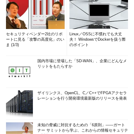
セキュリティベンダー2社のリポ
Linux／OSSに不慣れでも大丈
ートに見る「攻撃の高度化」のい
夫！ WindowsでDockerを扱う際
ま (1/3)
のポイント
国内市場に登場した「SD-WAN」、企業にどんなメ
リットをもたらすか
ザイリンクス、OpenCL、C／C++でFPGAアクセラ
レーションを行う開発環境最新版のリリースを発表
未知の脅威に対抗するための「6原則」――ガート
ナー サミットから学ぶ、これからの情報セキュリテ