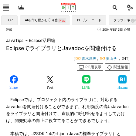
TOP
AIを作り動かし守り生かす
ロー/ノーコード
クラウドネイ
連載
2004年8月3日 公開
JavaTips ～Eclipse活用編
EclipseでライブラリとJavadocを関連付ける
[
青木淳夫
,
奥山学
，＠IT]
PC用表示
関連情報
Share
Post
LINE
Hatena
Eclipseでは、プロジェクト内のライブラリに、対応する
Javadocを関連付けることができます。利用頻度の高いJavadoc
をライブラリと関連付けて、直観的に呼び出せるようしておけ
ば、開発効率の向上に役立てることができるでしょう。
本稿では、J2SDK 1.4のrt.jar（Javaの標準ライブラリ）と