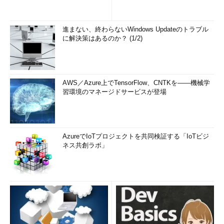
進まない、終わらないWindows Updateのトラブル
に解決策はあるのか？ (1/2)
AWS／Azure上でTensorFlow、CNTKを――機械学
習環境のマネージドサービスが登場
AzureでIoTプロジェクトを共同検証する「IoTビジ
ネス共創ラボ」