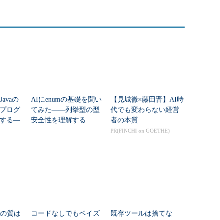
avaの
AIにenumの基礎を聞い
【見城徹×藤田晋】AI時
プログ
てみた――列挙型の型
代でも変わらない経営
する―
安全性を理解する
者の本質
am API
PR(FINCHI on GOETHE)
グの質は
コードなしでもベイズ
既存ツールは捨てな