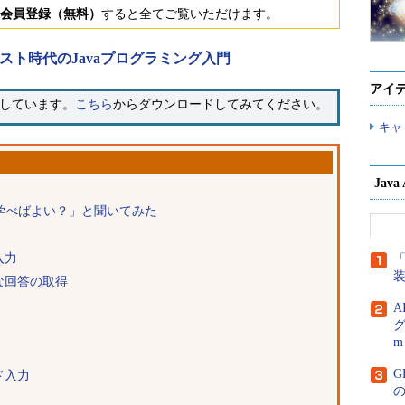
会員登録（無料）
すると全てご覧いただけます。
シスト時代のJavaプログラミング入門
アイ
開しています。
こちら
からダウンロードしてみてください。
キャ
Jav
ら学べばよい？」と聞いてみた
入力
「
な回答の取得
A
グ
m
G
ド入力