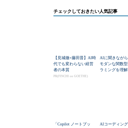
チェックしておきたい人気記事
【見城徹×藤田晋】AI時
AIに聞きながらJ
代でも変わらない経営
モダンな関数型
者の本質
ラミングを理解
―ラムダ式とStre
PR(FINCHI on GOETHE)
「Copilot ノートブッ
AIコーディン