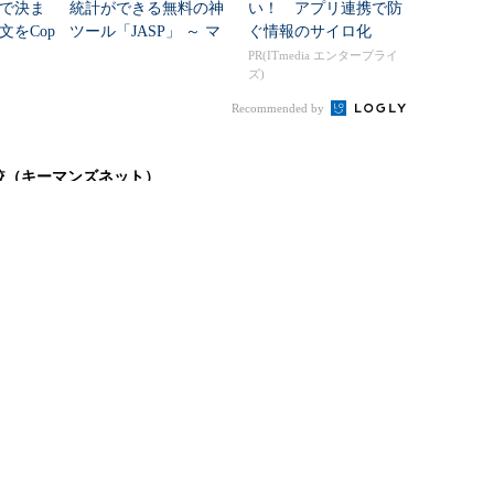
で決ま
統計ができる無料の神
い！ アプリ連携で防
文をCop
ツール「JASP」 ～ マ
ぐ情報のサイロ化
説
ウス操作だけでここま
PR(ITmedia エンタープライ
ズ)
でできる
Recommended by
較（キーマンズネット）
システム』製品一覧
発ツール』製品比較
BaaS』導入のポイント
テストツール』の選び方
RSSについて
アイティメディアIDについて
ITのRSS一覧
アイティメディアIDとは