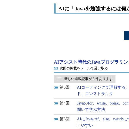
AIに「Javaを勉強するには
AIアシスト時代のJavaプログラミ
次回の掲載をメールで受け取る
新しい連載記事が 8 件あります
5
AIコーディングで理解する
ド、コンストラクタ
4
Javaのfor、while、br
聞いて学ぶ方法
3
AIにJavaのif、else、
しやすい