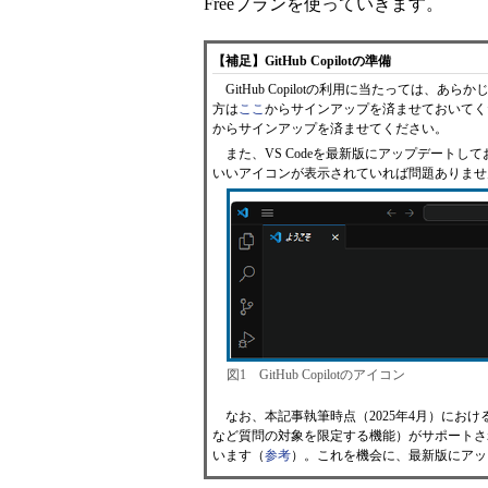
Freeプランを使っていきます。
【補足】GitHub Copilotの準備
GitHub Copilotの利用に当たっては、あ
方は
ここ
からサインアップを済ませておいてください
からサインアップを済ませてください。
また、VS Codeを最新版にアップデートしておいて
いいアイコンが表示されていれば問題ありませ
図1 GitHub Copilotのアイコン
なお、本記事執筆時点（2025年4月）におけ
など質問の対象を限定する機能）がサポートさ
います（
参考
）。これを機会に、最新版にアッ