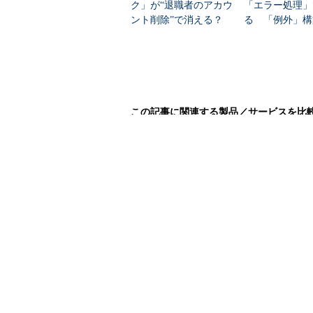
ク」が“退職者のアカウ
「エラー処理」
ント削除”で消える？
る 「例外」構
賢い活用術と運用の注
ilotと深掘り解
意点
この記事に関連する製品／サービスを比
帳票形式と格納方法は要確認！『帳票管理
操作性、移行性、機能性、互換性……『開
エクスポート機能の有無は重要ポイント！『
モニタリング機能の使いやすさに注目！『
@ITについて
お問い合わせ
＠
広告について