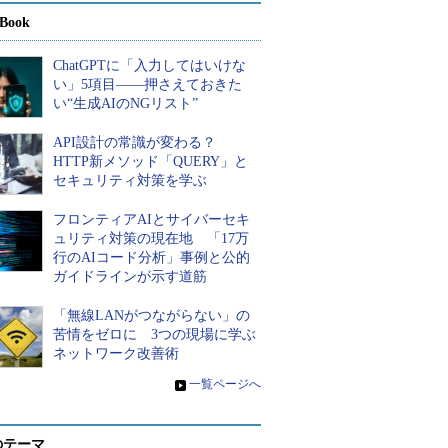
Book
ChatGPTに「入力してはいけな
い」5項目――押さえておきた
い“生成AIのNGリスト”
API設計の常識が変わる？
HTTP新メソッド「QUERY」と
セキュリティ対策を学ぶ
フロンティアAIとサイバーセキ
ュリティ対策の現在地 「17万
行のAIコード分析」事例と公的
ガイドラインが示す道筋
「無線LANがつながらない」の
苦情をゼロに 3つの現場に学ぶ
ネットワーク改善術
»
一覧ページへ
のテーマ