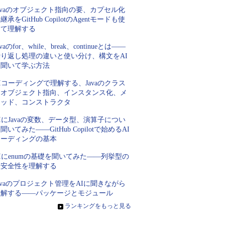
avaのオブジェクト指向の要、カプセル化
継承をGitHub CopilotのAgentモードも使
って理解する
avaのfor、while、break、continueとは――
繰り返し処理の違いと使い分け、構文をAI
に聞いて学ぶ方法
Iコーディングで理解する、Javaのクラス
とオブジェクト指向、インスタンス化、メ
ソッド、コンストラクタ
IにJavaの変数、データ型、演算子につい
聞いてみた――GitHub Copilotで始めるAI
コーディングの基本
Iにenumの基礎を聞いてみた――列挙型の
型安全性を理解する
avaのプロジェクト管理をAIに聞きながら
理解する――パッケージとモジュール
»
ランキングをもっと見る