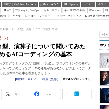
連載まとめ読み＠IT eBook
記事ランキング
＠IT Special
セミナー
ホワイト
AI IoT
アジャイル/DevOps
セキュリティ
キャリア&スキル
Windows
初
り動かし守り生かす
ローコード/ノーコード
クラウドネイティブ
Microsoft&Windo
Server & Storage
HTML5 + UX
avaの変数、データ型、演算子について聞いてみ...
Smart & Social
門（2）
Coding Edge
データ型、演算子について聞いてみた
ホワ
Java Agile
otで始めるAIコーディングの基本
Database Expert
avaプログラミングの入門連載。今回は、プログラミングの基本と
Linux ＆ OSS
。Javaでどのようなデータの種類があるのか、どのようにデータ
った基本中の基本を理解しましょう。
Master of IP Networ
[
山内直（著）／山田祥寛（監修）
，
WINGSプロジェクト
]
Security & Trust
Test & Tools
見る
Share
Insider.NET
ブログ