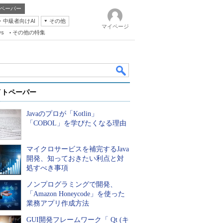
ペーパー
・中級者向けAI
その他
マイページ
ws
その他の特集
イトペーパー
Javaのプロが「Kotlin」
「COBOL」を学びたくなる理由
マイクロサービスを補完するJava
k
開発、知っておきたい利点と対
処すべき事項
ノンプログラミングで開発、
「Amazon Honeycode」を使った
業務アプリ作成方法
GUI開発フレームワーク「 Qt (キ