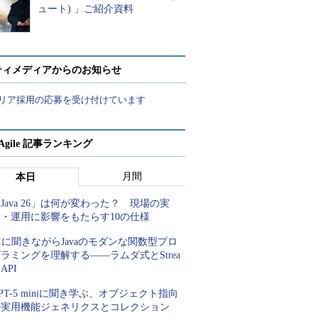
ュート) 」ご紹介資料
ティメディアからのお知らせ
リア採用の応募を受け付けています
a Agile 記事ランキング
月間
本日
Java 26」は何が変わった？ 現場の実
装・運用に影響をもたらす10の仕様
Iに聞きながらJavaのモダンな関数型プロ
ラミングを理解する――ラムダ式とStrea
 API
PT-5 miniに聞き学ぶ、オブジェクト指向
の実用機能ジェネリクスとコレクション