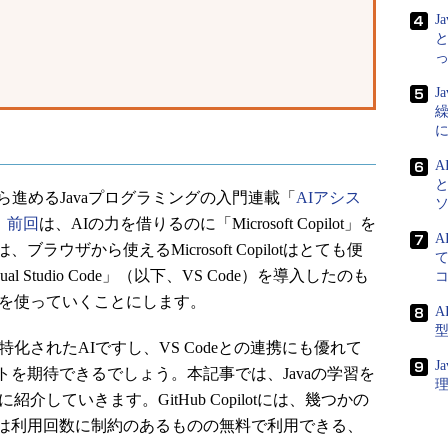
J
と
J
A
進めるJavaプログラミングの入門連載「
AIアシス
。
前回
は、AIの力を借りるのに「Microsoft Copilot」を
A
ウザから使えるMicrosoft Copilotはとても便
て
 Studio Code」（以下、VS Code）を導入したのも
lot」を使っていくことにします。
A
ングに特化されたAIですし、VS Codeとの連携にも優れて
J
を期待できるでしょう。本記事では、Javaの学習を
簡単に紹介していきます。GitHub Copilotには、幾つかの
は利用回数に制約のあるものの無料で利用できる、