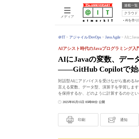
連載一覧
クラウド
メディア
AIを作
＠IT
アジャイル/DevOps
Java Agile
AIにJ
AIアシスト時代のJavaプログラミング入
AIにJavaの変数、
――GitHub Copil
対話型AIにアドバイスを受けながら進めるJ
言える変数、データ型、演算子を学習します
を保持するか、どのように計算するのかとい
2025年05月15日 05時00分 公開
印刷
通知