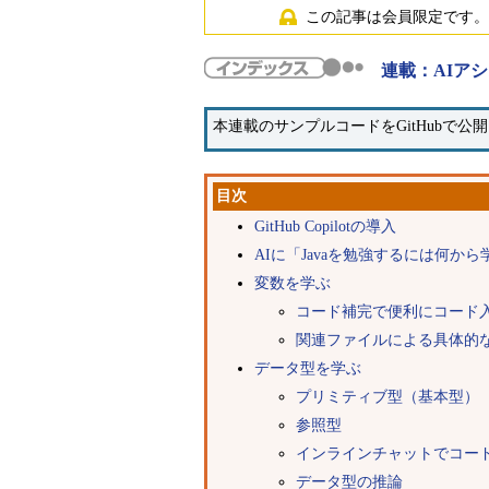
この記事は会員限定です。
連載：AIア
本連載のサンプルコードをGitHubで公
目次
GitHub Copilotの導入
AIに「Javaを勉強するには何か
変数を学ぶ
コード補完で便利にコード
関連ファイルによる具体的
データ型を学ぶ
プリミティブ型（基本型）
参照型
インラインチャットでコー
データ型の推論