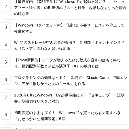
【最終案内】2026年6月にWindows 11が起動不能に？ 「セキュ
アブート証明書」の期限切れリスクと対策、起動しなくなった場合
の対応策
【Windows 11ダイエット術】「隠れた不要サービス」を停止して
軽量化する
Win11のストレージ空き容量が激減？ 新機能「ポイントインタイ
ムリストア」のわなと賢い設定術
【Excel新機能】データが増えるたびに数式を直すのはもう終わ
り。動的配列関数とスピル演算子（#）の威力とは
プログラミングの知識は不要？ 話題の「Claude Code」で非エン
ジニアが「欲しかったあのツール」を作る
2026年6月にWindows 11が起動不能に？ 「セキュアブート証明
書」期限切れリスクと対策
初期設定のままはダメ！ Windows 11を買ったらすぐ消すべき
「おせっかいな初期設定」5選