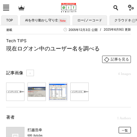
TOP
AIを作り動かし守り生かす
ロー/ノーコード
クラウドネイ
2025年6月9日 更新
連載
2005年12月3日 公開
Tech TIPS
現在ログオン中のユーザー名を調べる
記事を見る
記事画像
＋
4 Images
1
2
3
4
著者
1 Authors
打越浩幸
一覧
600 Articles