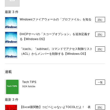
最新 3 件
Windowsファイアウォールの「プロファイル」を知る
読む
DHCPサーバの「スコープオプション」を追加定義す
読む
る【Windows OS】
「icacls」「subinacl」コマンドでアクセス制御リスト
読む
（ACL）からメンバーを削除する【Windows OS】
連載
Tech TIPS
一覧
1624 Articles
最新 3 件
【Excel新関数】コピペじゃないよTOCOLだよ！ 表
読む