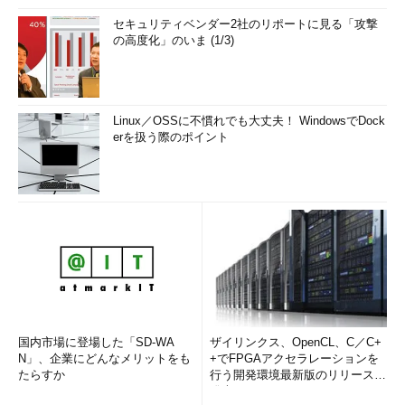
セキュリティベンダー2社のリポートに見る「攻撃
の高度化」のいま (1/3)
Linux／OSSに不慣れでも大丈夫！ WindowsでDock
erを扱う際のポイント
国内市場に登場した「SD-WA
ザイリンクス、OpenCL、C／C+
N」、企業にどんなメリットをも
+でFPGAアクセラレーションを
たらすか
行う開発環境最新版のリリースを
発表