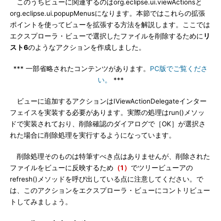
このうちビューに関連するのはorg.eclipse.ui.viewActionsと
org.eclipse.ui.popupMenusになります。本節ではこれらの拡張
ポイントを使ってビューを拡張する方法を解説します。ここでは
エクスプローラ・ビューで選択したファイルを削除するために
リ
スト6
のようなアクションを作成しました。
*** 一部省略されたコンテンツがあります。
PC版でご覧くださ
い。
***
ビューに追加するアクションはIViewActionDelegateインター
フェイスを実装する必要があります。実際の処理はrun()メソッ
ドで実装されており、削除確認のダイアログで［OK］が選択さ
れた場合に削除処理を実行するようになっています。
削除処理そのものは特筆すべき点はありませんが、削除された
ファイルをビューに反映するため
（1）
でツリービューアの
refresh()メソッドを呼び出している点に注意してください。で
は、このアクションをエクスプローラ・ビューにコントリビュー
トしてみましょう。