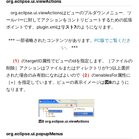
org.eclipse.ui.viewActions
org.eclipse.ui.viewActionsはビューのプルダウンメニュー、ツ
ールバーに対してアクションをコントリビュートするための拡張
ポイントです。plugin.xmlは
リスト7
のようになります。
*** 一部省略されたコンテンツがあります。
PC版でご覧くださ
い。
***
（1）
のtargetID属性でビューのidを指定します。［ファイルの
削除］アクションはファイルまたはディレクトリが1つ以上選択
された場合のみ有効になればよいので
（2）
のenablesFor属性に
［+］を指定しています。ビューの表示イメージは
図8
のように
なります。
図8 org.eclipse.ui.viewActions
org.eclipse.ui.popupMenus