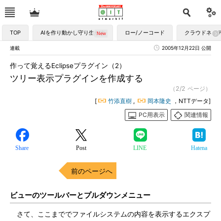
TOP
AIを作り動かし守り生かす
ロー/ノーコード
クラウドネイ
連載
2005年12月22日 公開
作って覚えるEclipseプラグイン（2）
ツリー表示プラグインを作成する
（2/2 ページ）
[
竹添直樹
,
岡本隆史
，NTTデータ]
PC用表示
関連情報
Share
Post
LINE
Hatena
前のページへ
ビューのツールバーとプルダウンメニュー
さて、ここまででファイルシステムの内容を表示するエクスプ