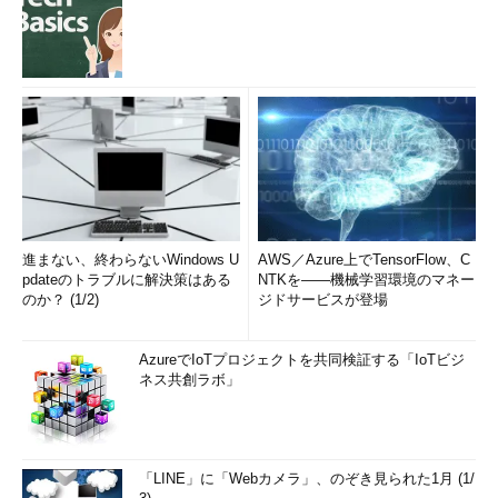
進まない、終わらないWindows U
AWS／Azure上でTensorFlow、C
pdateのトラブルに解決策はある
NTKを――機械学習環境のマネー
のか？ (1/2)
ジドサービスが登場
AzureでIoTプロジェクトを共同検証する「IoTビジ
ネス共創ラボ」
「LINE」に「Webカメラ」、のぞき見られた1月 (1/