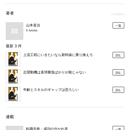
著者
1 Authors
山本直治
一覧
8 Articles
最新 3 件
上流工程にいきたいなら新幹線に乗り換えろ
読む
志望動機は直球勝負ばかりが能じゃない
読む
年齢とスキルのギャップは恐ろしい
読む
連載
転職失敗・成功の分かれ道
一覧