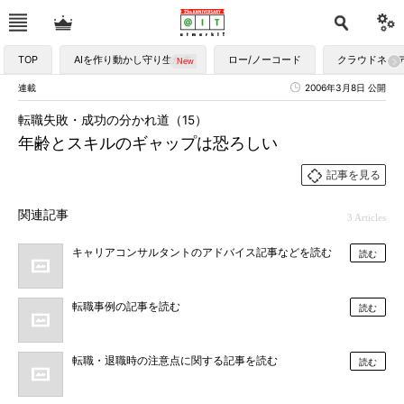
TOP
AIを作り動かし守り生かす
ロー/ノーコード
クラウドネイ
連載
2006年3月8日 公開
転職失敗・成功の分かれ道（15）
年齢とスキルのギャップは恐ろしい
記事を見る
関連記事
3 Articles
キャリアコンサルタントのアドバイス記事などを読む
読む
転職事例の記事を読む
読む
転職・退職時の注意点に関する記事を読む
読む