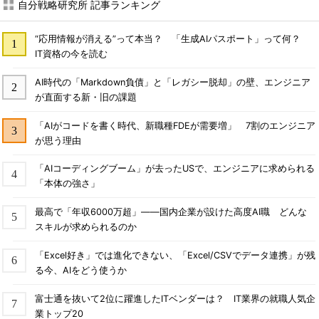
自分戦略研究所 記事ランキング
“応用情報が消える”って本当？ 「生成AIパスポート」って何？
IT資格の今を読む
AI時代の「Markdown負債」と「レガシー脱却」の壁、エンジニア
が直面する新・旧の課題
「AIがコードを書く時代、新職種FDEが需要増」 7割のエンジニア
が思う理由
「AIコーディングブーム」が去ったUSで、エンジニアに求められる
「本体の強さ」
最高で「年収6000万超」――国内企業が設けた高度AI職 どんな
スキルが求められるのか
「Excel好き」では進化できない、「Excel/CSVでデータ連携」が残
る今、AIをどう使うか
富士通を抜いて2位に躍進したITベンダーは？ IT業界の就職人気企
業トップ20