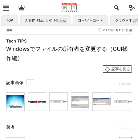
TOP
AIを作り動かし守り生かす
ロー/ノーコード
クラウドネイ
連載
2006年3月11日 公開
Tech TIPS
Windowsでファイルの所有者を変更する（GUI操
作編）
記事を見る
記事画像
＋
6 Images
1
2
3
4
5
6
著者
1 Authors