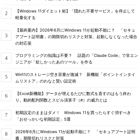
【Windows 11ダイエット術】「隠れた不要サービス」を停止して
軽量化する
【最終案内】2026年6月にWindows 11が起動不能に？ 「セキュ
アブート証明書」の期限切れリスクと対策、起動しなくなった場合
の対応策
プログラミングの知識は不要？ 話題の「Claude Code」で非エン
ジニアが「欲しかったあのツール」を作る
Win11のストレージ空き容量が激減？ 新機能「ポイントインタイ
ムリストア」のわなと賢い設定術
【Excel新機能】データが増えるたびに数式を直すのはもう終わ
り。動的配列関数とスピル演算子（#）の威力とは
初期設定のままはダメ！ Windows 11を買ったらすぐ消すべき
「おせっかいな初期設定」5選
2026年6月にWindows 11が起動不能に？ 「セキュアブート証明
書」期限切れリスクと対策