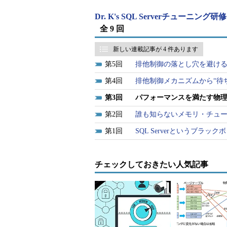
2000／2005ともに2,147,483,64
使用可能な物理メモリの空き容量を
Dr. K's SQL Serverチューニング
マニュアルなどではメモリの動的使
全 9 回
システムでは、実際の運用で使用するO
新しい連載記事が 4 件あります
し、それに見合った物理メモリを搭載して「
5
排他制御の落とし穴を避け
いうのが、私の持論です。
4
排他制御メカニズムから“待
では、必要なメモリの総量を知るに
3
パフォーマンスを満たす物
ょう。
2
誰も知らないメモリ・チュ
1
SQL Serverというブラッ
チェックしておきたい人気記事