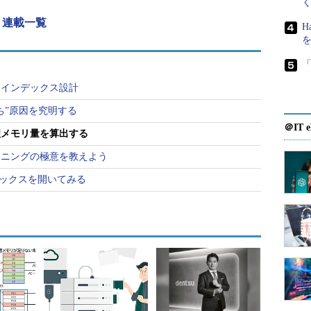
7Mbytesです。既定値で運用すると、SQL Serverは定期的に
確認し、メモリを動的に使用するようになります。
研修 連載一覧
H
用を推奨していますが、ミッションクリティカルな
SおよびSQL Serverのメモリ総量を正確に算出
「
max server memory」を手動で設定すべきだと
るインデックス設計
ち”原因を究明する
はどうしたらよいのでしょうか。図1を見てみまし
＠IT e
理メモリ量を算出する
ーニングの極意を教えよう
クボックスを開いてみる