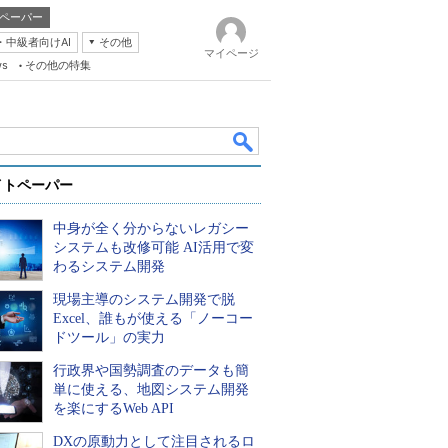
ペーパー
・中級者向けAI
その他
マイページ
ws
その他の特集
イトペーパー
中身が全く分からないレガシー
システムも改修可能 AI活用で変
わるシステム開発
現場主導のシステム開発で脱
k
Excel、誰もが使える「ノーコー
ドツール」の実力
行政界や国勢調査のデータも簡
単に使える、地図システム開発
を楽にするWeb API
DXの原動力として注目されるロ