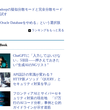
く
adoopの疑似分散モードと完全分散モード
を試す
Oracle Databaseをやめる」という選択肢
»
ランキングをもっと見る
Book
ChatGPTに「入力してはいけな
い」5項目――押さえておきた
い“生成AIのNGリスト”
API設計の常識が変わる？
HTTP新メソッド「QUERY」と
セキュリティ対策を学ぶ
フロンティアAIとサイバーセキ
ュリティ対策の現在地 「17万
行のAIコード分析」事例と公的
ガイドラインが示す道筋