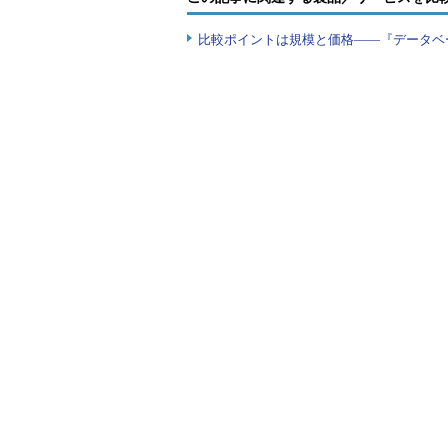
残っている「memory to rese
あります。
比較ポイントは規模と価格――『データベ
ワーカースレッドスタック
特殊なメモリ予約領域（ここだけを
32ビットマシンでは、ワーカース
と。前回参照）は1つ当たり512Kby
計で128Mbytesになります。「特殊
つを合計した256Mbytesが「memor
領域のチューニング方法は後述しま
つまりは、この各領域で必要とし
ないと、不足した分のメモリを補う
確保して随時データを読み書きにい
ンスが低下することになるのです。
この記事を読んでいるエンジニア