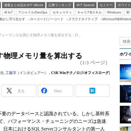
連載まとめ読み＠IT eBook
記事ランキング
＠IT Special
セミナー
ホワイト
AI IoT
アジャイル/DevOps
セキュリティ
キャリア&スキル
Windows
初
り動かし守り生かす
ローコード/ノーコード
クラウドネイティブ
Microsoft&Windo
Server & Storage
HTML5 + UX
フォーマンスを満たす物理メモリ量を算出する：D...
Smart & Social
）
Coding Edge
す物理メモリ量を算出する
ホワ
Java Agile
（1/3 ページ）
Database Expert
幸生
,
工藤淳（インタビュアー）
，
CSK Winテクノロジ/オフィスローグ
]
Linux ＆ OSS
Master of IP Networ
見る
Share
Security & Trust
Test & Tools
ニング不要のデータベースと認識されている。しかし基幹系
Insider.NET
て、パフォーマンス・チューニングのニーズは急速
ブログ
本におけるSQL Serverコンサルタントの第一人