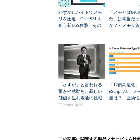
図1 SQL Serverのメモリ構成
わずか11バイトでメモ
「メモリは640K
リを圧迫 OpenSSLを
分」は本当だっ
この図1に示されている以下の4つ
狙う新DoS攻撃、その
か？～メモリ管
意外な仕組み
の変遷を学ぶ
メモリプール
memory to reserve
SQL Serverのワーキングセ
Windows Serverのワーキ
例えばWindows Server 2003と
「さすが」と言われる
「12倍高速化」
体600～800Mbytesのワーキン
驚きや感動を。新しい
eScript 7.0
価値を生む電通の挑戦
量は？ 互換性
トはユーザーが設定することのでき
時の注意点
PR(dentsu Japan)
メモリプールは、実際の運用の中
うなパフォーマンス監視ツールなどを利
いるかを調べればよいのです。これを「ma
この記事に関連する製品／サービスを比