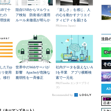
iBで十
陸自USBからマルウェ
「楽しさ」を感じ、人
たの
ア検知 防衛省の運用
の心を動かすクリエイ
の領域が、物理的に必要なメモリのすべてです。
理技術
ルール未徹底が明らか
ティビティを届ける
に
PR(dentsu Japan)
注目
ット
ングセット
SQL Server 2000のシステムの場合、私の経験からすると大
したTyp
世界中のWebサーバが
社内データを扱えないA
グセットが必要となるようです。この2つのワーキングセッ
、メモリ使用
影響 Apacheが危険な
Iを卒業 アプリ横断検
、移行
脆弱性を一斉修正
索で一元化
ない領域です。
PR(ITmedia エンタープライ
ズ)
で実測すべき領域です。これには
第1回
で紹介したよ
Recommended by
用して、SQL Serverがどれだけのメモリを使って
x server memory」で指定します。
較（キーマンズネット）