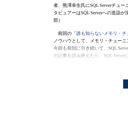
者、熊澤幸生氏にSQL Server
タビュアーはSQL Serverへの
部）
前回の「
誰も知らないメモリ・チ
ノウハウとして、メモリ・チューニ
今回も前回に引き続いて、SQL Se
の記事を読み終えたら、SQL Ser
でしょう。
メモリのチューニングは、必
それを満たす物理メモリを設
適切な物理メモリ量はどうやっ
SQL Serverが使用するバッフ
「max server memory」という「sp