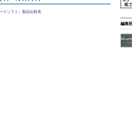
rve」はどのように決まるかというと、ここには2つの領域が
ースソフト』製品比較表
編集
memory to reserveとも呼ぶこともある）
レッド（クライアント接続を処理するスレッドのこ
tes、Maxワーカースレッドの既定値は255ですから合
なメモリ予約領域」は既定値で128Mbytesです。この2
y to reserve」で使用されるメモリ量の既定値です。この
す。
ているメモリの合計以上の物理メモリを搭載してい
ために、OSはハードディスクに仮想のメモリ領域を
く、いわゆる「ページング」が起こってパフォーマ
の皆さんが、実際にデータベース設計を行う場合に