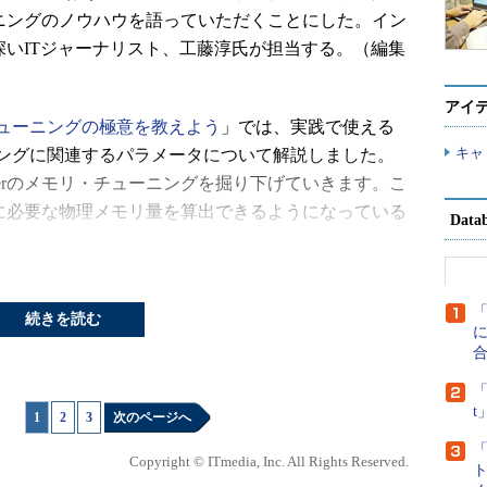
チューニングのノウハウを語っていただくことにした。イン
造詣が深いITジャーナリスト、工藤淳氏が担当する。（編集
アイ
ューニングの極意を教えよう
」では、実践で使える
キャ
ングに関連するパラメータについて解説しました。
rverのメモリ・チューニングを掘り下げていきます。こ
verに必要な物理メモリ量を算出できるようになっている
Dat
要なメモリの合計を知り
続きを読む
計することが基本
に
て計算するのか
「
1
|
2
|
3
次のページへ
ァプール内のメモリ総量を設定するのは、前回に解説した
_configure」の中のパラメータで、既定値はSQL Server
Copyright © ITmedia, Inc. All Rights Reserved.