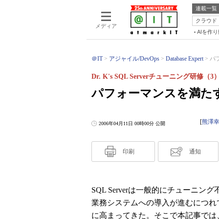
連載一覧
クラウド
メディア
AIを作
＠IT
アジャイル/DevOps
Database Expert
パ
Dr. K's SQL Serverチューニング研修（3
パフォーマンスを満た
[
熊澤
2006年04月11日 00時00分 公開
印刷
通知
SQL Serverは一般的にチュー
業務システムへの導入が進むにつれ
に高まってきた。そこで本記事では、日