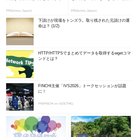
「指定したフォルダ」と書かれたところをクリックすると、フ
ォルダを指定するダイアログが開きます。まず、「新規フォル
PR(dentsu Japan)
PR(dentsu Japan)
ダ」をクリックして振り分け用のフォルダを作成します。そし
下請けが現場をトンズラ。取り残された元請けの運
て、その作成したフォルダを指定して「OK」をクリックすると
命は？ (1/2)
振り分けの設定は完了です。
バケツとマグネットの設定
HTTP/HTTPSでまとめてデータを取得するwgetコマ
ンドとは？
FINCHI主催「IVS2026」トークセッションが話題
に！
PR(FINCHI on GOETHE)