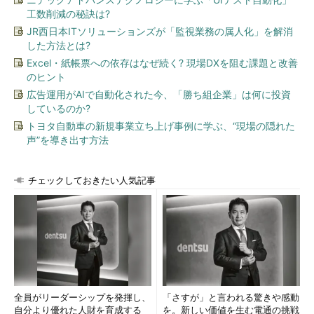
工数削減の秘訣は?
JR西日本ITソリューションズが「監視業務の属人化」を解消
画面5 スパムの振り分けルールの編集画面
した方法とは?
Excel・紙帳票への依存はなぜ続く? 現場DXを阻む課題と改善
「3.ルールの説明」の下に「件名に指定した言葉が含まれる場
のヒント
合、指定したフォルダに移動する」と表示されます。
広告運用がAIで自動化された今、「勝ち組企業」は何に投資
しているのか?
「指定した言葉が含まれる」と書かれたところをクリックする
トヨタ自動車の新規事業立ち上げ事例に学ぶ、“現場の隠れた
と、文字列を指定するダイアログが開きますので、「[spam]」
声”を導き出す方法
と入力して「追加」をクリックします。
チェックしておきたい人気記事
画面6 POPFileコントロールセンターを起動する
全員がリーダーシップを発揮し、
「さすが」と言われる驚きや感動
自分より優れた人財を育成する
を。新しい価値を生む電通の挑戦