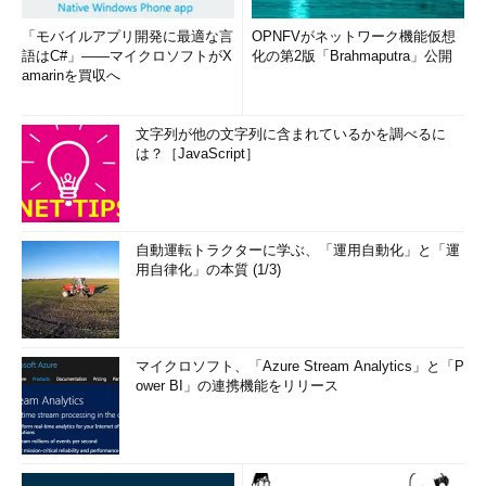
「モバイルアプリ開発に最適な言
OPNFVがネットワーク機能仮想
語はC#」――マイクロソフトがX
化の第2版「Brahmaputra」公開
amarinを買収へ
文字列が他の文字列に含まれているかを調べるに
は？［JavaScript］
自動運転トラクターに学ぶ、「運用自動化」と「運
用自律化」の本質 (1/3)
マイクロソフト、「Azure Stream Analytics」と「P
ower BI」の連携機能をリリース