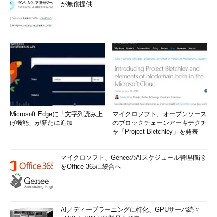
が無償提供
Microsoft Edgeに「文字列読み上
マイクロソフト、オープンソース
げ機能」が新たに追加
のブロックチェーンアーキテクチ
ャ「Project Bletchley」を発表
マイクロソフト、GeneeのAIスケジュール管理機能
をOffice 365に統合へ
AI／ディープラーニングに特化、GPUサーバ続々─