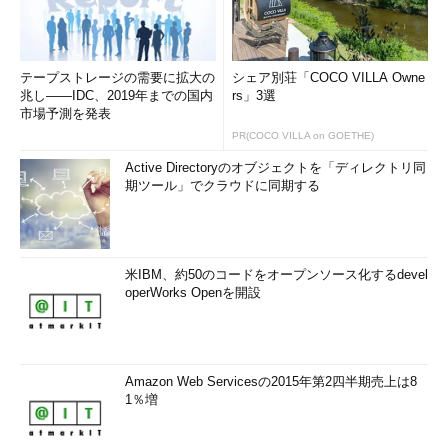
テープストレージの需要に拡大の
シェア別荘「COCO VILLA Owne
兆し――IDC、2019年までの国内
rs」3選
市場予測を発表
PR(COCO VILLA on GOETHE)
Active Directoryのオブジェクトを「ディレクトリ同
期ツール」でクラウドに同期する
米IBM、約50のコードをオープンソース化するdevel
operWorks Openを開設
Amazon Web Servicesの2015年第2四半期売上は8
1％増