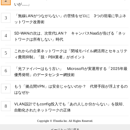
いが……」
「無線LANがつながらない」の苦情をゼロに 3つの現場に学ぶネ
ットワーク改善術
SD-WANの次は、次世代LAN？ キャンパスNaaSが告げる「ネッ
トワークは所有しない」時代
これからの企業ネットワークは「閉域モバイル網活用とセキュリテ
ィ費用抑制」「脱・PBX業者」がポイント
「光ファイバーはもう古い」 Microsoftが実運用する「2025年最
優秀発明」のデータセンター網技術
もう「拠点間VPN」は安全じゃないのか？ 代替手段が浮上するの
はなぜか
VLAN設計でもconfig投入でも「あの人しか分からない」を脱却、
自動化されたネットワークの正体
Copyright © ITmedia Inc. All Rights Reserved.
ページトップに戻る