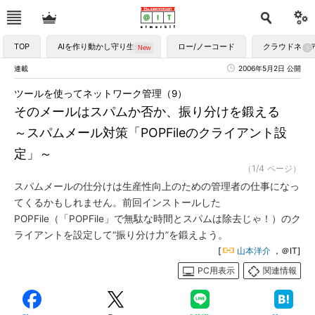
TOP
AIを作り動かし守り生かす
ロー/ノーコード
クラウドネイ
連載
2006年5月2日 公開
ツールを使ってネットワーク管理（9）
そのメールはスパムか否か、振り分けを鍛える
～スパムメール対策「POPFileのクライアント設
定」～
（1/4 ページ）
スパムメールの仕分けは生産性向上のための管理者の仕事になっ
てくるかもしれません。前回インストールした
POPFile（「POPFile」で無駄な時間とスパムは除去じゃ！）のク
ライアントを設定して“振り分け力”を鍛えよう。
[
山本洋介
，＠IT]
PC用表示
関連情報