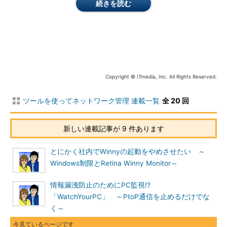
続きを読む
画面3 POPFileコントロールセンターを起動する
Copyright © ITmedia, Inc. All Rights Reserved.
振り分けられたメールは件名に[spam]と付けられて送られて
ツールを使ってネットワーク管理 連載一覧
全 20 回
くるようになりますが、受信フォルダに送られてくるメールの数
が減るわけではありません。spamはもう見たくないよ、という
新しい連載記事が 9 件あります
ことで、このspamメールを「spam」という別のフォルダに送る
ことにします。
とにかく社内でWinnyの起動をやめさせたい ～
[spam]と件名の付いたメールは「spam」フォルダに送る設定
Windows制限とRetina Winny Monitor～
を行います。メニューバーの「ツール」から「メッセージルー
情報漏洩防止のためにPC監視!?
ル」→「メール」を選ぶと振り分け設定ダイアログが開きます。
「WatchYourPC」 ～PtoP通信を止めるだけでな
「新規作成」をクリックするとメール振り分けルールを作成する
く～
ことができます。