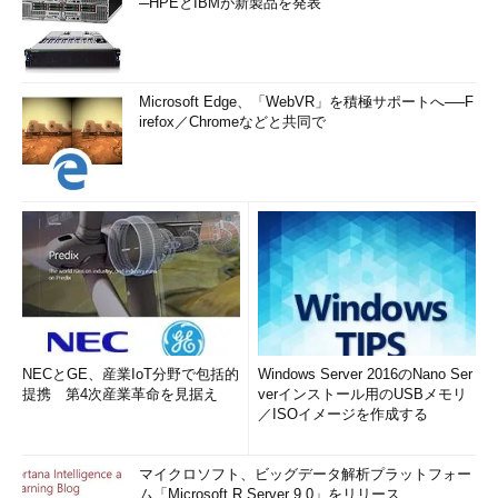
─HPEとIBMが新製品を発表
Microsoft Edge、「WebVR」を積極サポートへ──F
irefox／Chromeなどと共同で
NECとGE、産業IoT分野で包括的
Windows Server 2016のNano Ser
提携 第4次産業革命を見据え
verインストール用のUSBメモリ
／ISOイメージを作成する
マイクロソフト、ビッグデータ解析プラットフォー
ム「Microsoft R Server 9.0」をリリース