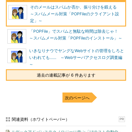
そのメールはスパムか否か、振り分けを鍛える
～スパムメール対策「POPFileのクライアント設
定」～
「POPFile」でスパムと無駄な時間は除去じゃ！
～スパムメール対策「POPFileのインストール」～
いきなりナウでヤングなWebサイトの管理をしろと
画面4 振り分け設定ダイアログ
いわれても…… ～Webサーバアクセスログ調査編
「1.ルールの条件を選択してください」では「件名に指定した
～
言葉が含まれてる場合」にチェックを入れ、「2.ルールのアクシ
過去の連載記事が 6 件あります
ョンを選択してください」では「指定したフォルダに移動する」
にチェックを入れてください。
次のページへ
関連資料（ホワイトペーパー）
PR
ニデックアドバンステクノロジーに学ぶ「UIテスト自動化」