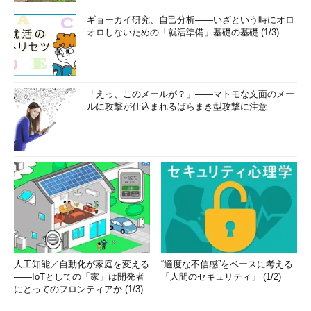
ギョーカイ研究、自己分析――いざという時にオロ
オロしないための「就活準備」基礎の基礎 (1/3)
「えっ、このメールが？」――マトモな文面のメー
ルに攻撃が仕込まれるばらまき型攻撃に注意
人工知能／自動化が家庭を変える
“適度な不信感”をベースに考える
――IoTとしての「家」は開発者
「人間のセキュリティ」 (1/2)
にとってのフロンティアか (1/3)