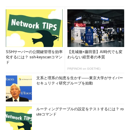
SSHサーバーの公開鍵管理を効率
【見城徹×藤田晋】AI時代でも変
化するには？ ssh-keyscanコマン
わらない経営者の本質
ド
PR(FINCHI on GOETHE)
文系と理系の知恵を生かす――東京大学がサイバー
セキュリティ研究グループを始動
ルーティングテーブルの設定をテストするには？ ro
uteコマンド