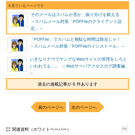
そのメールはスパムか否か、振り分けを鍛える
～スパムメール対策「POPFileのクライアント設
定」～
「POPFile」でスパムと無駄な時間は除去じゃ！
～スパムメール対策「POPFileのインストール」～
いきなりナウでヤングなWebサイトの管理をしろと
いわれても…… ～Webサーバアクセスログ調査編
～
過去の連載記事が 6 件あります
画面19 メールのあて先（To）、CC、差出人（Fr
om）、件名（Subject）で振り分けられるマグネ
ット機能
（画像をクリックすると拡大表示しま
す）
前のページへ
次のページへ
メッセージ「マグネット」をクリックするとマグネットの設定
ができます。
関連資料（ホワイトペーパー）
PR
左下にある「新規マグネット作成」に強制的に振り分けたい形