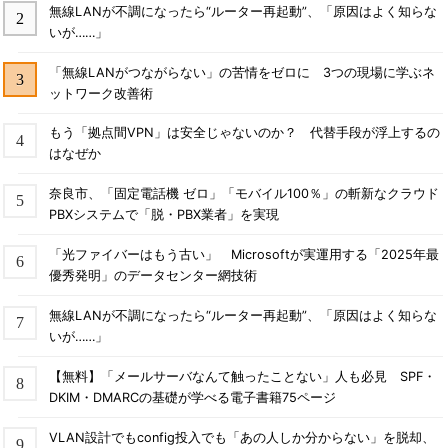
無線LANが不調になったら“ルーター再起動”、「原因はよく知らな
いが……」
「無線LANがつながらない」の苦情をゼロに 3つの現場に学ぶネ
ットワーク改善術
もう「拠点間VPN」は安全じゃないのか？ 代替手段が浮上するの
はなぜか
奈良市、「固定電話機 ゼロ」「モバイル100％」の斬新なクラウド
PBXシステムで「脱・PBX業者」を実現
「光ファイバーはもう古い」 Microsoftが実運用する「2025年最
優秀発明」のデータセンター網技術
無線LANが不調になったら“ルーター再起動”、「原因はよく知らな
いが……」
【無料】「メールサーバなんて触ったことない」人も必見 SPF・
DKIM・DMARCの基礎が学べる電子書籍75ページ
VLAN設計でもconfig投入でも「あの人しか分からない」を脱却、