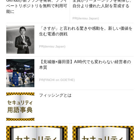
GitHubが新プランを発表、プライ
全員がリーダーシップを発揮し、
ベートリポジトリを無料で利用可
自分より優れた人財を育成する
能に
PR(dentsu Japan)
「さすが」と言われる驚きや感動を。新しい価値を
生む電通の挑戦
PR(dentsu Japan)
【見城徹×藤田晋】AI時代でも変わらない経営者の
本質
PR(FINCHI on GOETHE)
フィッシングとは