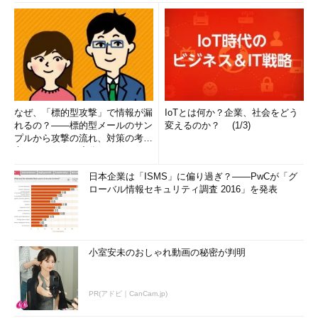
なぜ、「標的型攻撃」で情報が漏
IoTとは何か？企業、社会をどう
れるの？――標的型メールのサン
変えるのか？ (1/3)
プルから攻撃の流れ、対策の考え
方まで、もう一度分かりやすく
解...
日本企業は「ISMS」に偏り過ぎ？――PwCが「グ
ローバル情報セキュリティ調査 2016」を発表
小室安未のおしゃれ動画の秘密が判明
PR(アドビ｜CanCam.jp)