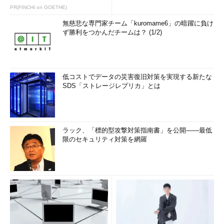
PR(FINCHI on GOETHE)
無慈悲な専門家チーム「kuromame6」の暗躍に負け
ず勝利をつかんだチームは？ (1/2)
低コストでデータの災害復旧対策を実現する新たな
SDS「ストレージレプリカ」とは
ラック、「標的型攻撃対策指南書」を公開――最低
限のセキュリティ対策を網羅