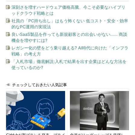
式、単語、そして振り分け先のバケツを設定して「作成」をクリ
深刻さを増すハードウェア価格高騰、今こそ必要なハイブリ
ックすると、設定されるでしょう。
ッドクラウド戦略とは
社員の「PC持ち出し」はもう怖くない 低コスト・安全・効率
再分類で振り分けを鍛える
的なPC運用の実現法
良いSaaS製品を作っても新規顧客との出会いがない...... 商談
機会を増やすには?
レガシー化の壁をどう乗り越える? AI時代に向けた「インフラ
戦略」の考え方
「入札市場」徹底解説:入札で結果を出す企業はどんな方法を
使っているのか?
チェックしておきたい人気記事