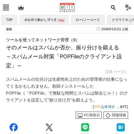
TOP
AIを作り動かし守り生かす
ロー/ノーコード
クラウドネイ
連載
2006年5月2日 公開
ツールを使ってネットワーク管理（9）
そのメールはスパムか否か、振り分けを鍛える
～スパムメール対策「POPFileのクライアント設
定」～
（2/4 ページ）
スパムメールの仕分けは生産性向上のための管理者の仕事になっ
てくるかもしれません。前回インストールした
POPFile（「POPFile」で無駄な時間とスパムは除去じゃ！）のク
ライアントを設定して“振り分け力”を鍛えよう。
[
山本洋介
，＠IT]
PC用表示
関連情報