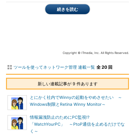
続きを読む
画面18 spamの件名を変更させてしまおう
（画像
をクリックすると拡大表示します）
また、Outlook Expressのようなプレビュー機能を持ったメー
ルクライアントのプレビュー機能を使って、スパムに仕込まれた
Webバグや攻撃コードがユーザーを攻撃したり、メールを受け取
ったことが分かるようにしていることがあります。これを避けた
Copyright © ITmedia, Inc. All Rights Reserved.
い場合には、「隔離」にチェックを入れることで、メールの内容
を添付ファイルという形にして届けてくれます。
ツールを使ってネットワーク管理 連載一覧
全 20 回
マグネットの設定
新しい連載記事が 9 件あります
マグネットとはメールを強制的に振り分ける機能です。ある特
とにかく社内でWinnyの起動をやめさせたい ～
定のメールアカウントから来るメールはspamでないと分かって
Windows制限とRetina Winny Monitor～
いるような場合に使うといいでしょう。メールのあて先（To）、
CC、差出人（From）、件名（Subject）でそれぞれ設定するこ
情報漏洩防止のためにPC監視!?
とができます。
「WatchYourPC」 ～PtoP通信を止めるだけでな
く～