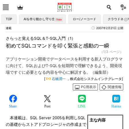
TOP
AIを作り動かし守り生かす
ロー/ノーコード
クラウドネイ
連載
2007年2月21日 公開
さらっと覚えるSQL＆T-SQL入門（1）
初めてSQLコマンドを叩く緊張と感動の一瞬
（1/3 ページ）
アプリケーション開発でデータベースを利用する新人プログラマ
に向けて、SQLおよびT-SQLを短期間で理解できるよう、開発現
場ですぐに必要となる内容を中心に解説する。（編集部）
[
石橋潤一
，株式会社システムインテグレータ]
PC用表示
関連情報
Share
Post
LINE
Hatena
本連載は、SQL Server 2005を利用しSQL
主な内容
の基礎からストアドプロシージャの作成まで