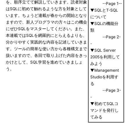
を、順序立てて解説していきます。読者対象
--Page 1--
はSQLに初めて触れるような方を対象として
▼SQLとT-SQL
います。ちょうど連載が春からの開始となり
について
ますので、新人プログラマの方々はこの機会
▼SQLの機能分
にぜひSQLをマスターしてください。また、
類
本連載ではSQLを網羅的にとらえるよりも、
--Page 2-
分かりやすく実践的な内容を記述していきま
-
す。ツールの簡単な使い方から各種構文まで
▼SQL Server
扱いますので、各回で取り上げた内容をきっ
2005を利用して
かけとして、SQL学習を進めていきましょ
みよう
う。
▼Management
Studioを利用す
る
--Page 3-
-
▼初めてSQLコ
マンドを発行し
てみる