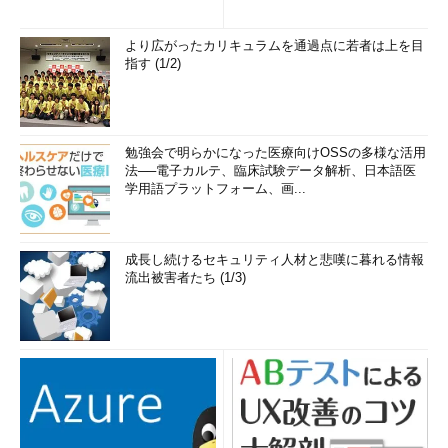
み...
より広がったカリキュラムを通過点に若者は上を目
指す (1/2)
勉強会で明らかになった医療向けOSSの多様な活用
法──電子カルテ、臨床試験データ解析、日本語医
学用語プラットフォーム、画...
成長し続けるセキュリティ人材と悲嘆に暮れる情報
流出被害者たち (1/3)