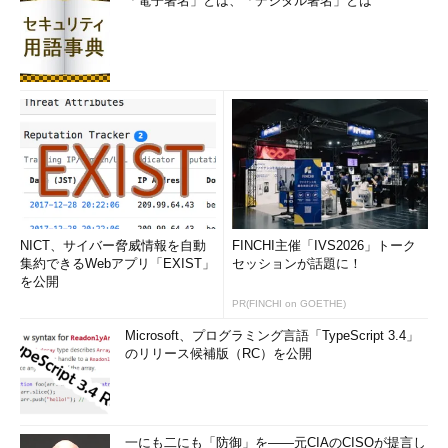
「電子署名」とは、「デジタル署名」とは
NICT、サイバー脅威情報を自動
FINCHI主催「IVS2026」トーク
集約できるWebアプリ「EXIST」
セッションが話題に！
を公開
PR(FINCHI on GOETHE)
Microsoft、プログラミング言語「TypeScript 3.4」
のリリース候補版（RC）を公開
一にも二にも「防御」を――元CIAのCISOが提言し