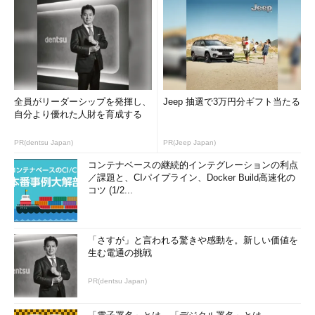
全員がリーダーシップを発揮し、
Jeep 抽選で3万円分ギフト当たる
自分より優れた人財を育成する
PR(dentsu Japan)
PR(Jeep Japan)
コンテナベースの継続的インテグレーションの利点
／課題と、CIパイプライン、Docker Build高速化の
コツ (1/2...
「さすが」と言われる驚きや感動を。新しい価値を
生む電通の挑戦
PR(dentsu Japan)