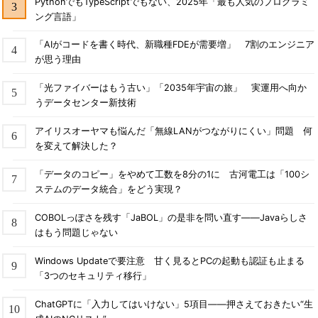
PythonでもTypeScriptでもない、2025年「最も人気のプログラミ
ング言語」
「AIがコードを書く時代、新職種FDEが需要増」 7割のエンジニア
が思う理由
「光ファイバーはもう古い」「2035年宇宙の旅」 実運用へ向か
うデータセンター新技術
アイリスオーヤマも悩んだ「無線LANがつながりにくい」問題 何
を変えて解決した？
「データのコピー」をやめて工数を8分の1に 古河電工は「100シ
ステムのデータ統合」をどう実現？
COBOLっぽさを残す「JaBOL」の是非を問い直す――Javaらしさ
はもう問題じゃない
Windows Updateで要注意 甘く見るとPCの起動も認証も止まる
「3つのセキュリティ移行」
ChatGPTに「入力してはいけない」5項目――押さえておきたい“生