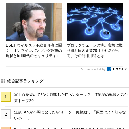
ESET ウイルスラボ総責任者に聞
ブロックチェーンの実証実験に取
く、オンラインバンキング攻撃の
り組む国内企業20社の社名が公
現状とIoT時代のセキュリティ (1/
開、その利用用途とは
2)
Recommended by
総合記事ランキング
富士通を抜いて2位に躍進したITベンダーは？ IT業界の就職人気企
業トップ20
無線LANが不調になったら“ルーター再起動”、「原因はよく知らな
いが……」