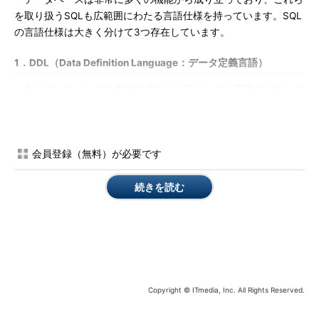
を取り扱うSQLも広範囲にわたる言語仕様を持っています。SQL
の言語仕様は大きく分けて3つ存在しています。
1．DDL（Data Definition Language：データ定義言語）
主にデータベースや表の作成などを行うために定義されている
言語です。主に次のような命令文が含まれています。
CREATE
データベースや表を作成する
会員登録（無料）が必要です
ALTER
データベースや表の定義を変更する
DROP
データベースや表を削除する
続きを読む
2．DML（Data Manipulation Language：データ操作言語）
表に格納されるレコードを取り扱う言語です。最も利用頻度が
高く、DMLを覚えることがSQLをマスターする第一歩となりま
す。主に次のような命令文が含まれています。
Copyright © ITmedia, Inc. All Rights Reserved.
SELECT
テーブルに格納されたレコードを取得する
UPDATE
テーブルに格納されたレコード内容を更新する