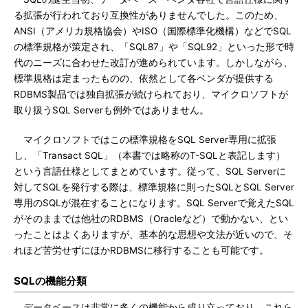
る拡張が行われており互換性がありませんでした。このため、
ANSI（アメリカ規格協会）やISO（国際標準化機構）などでSQL
の標準規格が策定され、「SQL87」や「SQL92」といった形で時
代のニーズに合わせた改訂が進められています。しかしながら、
標準規格は定まったものの、依然として各ベンダが提供する
RDBMS製品では独自拡張が続けられており、マイクロソフトが
取り扱うSQL Serverも例外ではありません。
マイクロソフトではこの標準規格をSQL Server専用に拡張
し、「Transact SQL」（本書では略称のT-SQLと表記します）
という言語仕様としてまとめています。従って、SQL Serverに
対してSQLを発行する際は、標準規格に則ったSQLとSQL Server
専用のSQLが混在することになります。SQL Serverで覚えたSQL
がそのままでは他社のRDBMS（Oracleなど）で動かない、とい
ったことはよくありますが、基本的な思想や文法が近いので、そ
れほど苦労せずにほかRDBMSに移行することも可能です。
SQLの機能分類
データベースは非常に多くの機能から成り立っており、これら