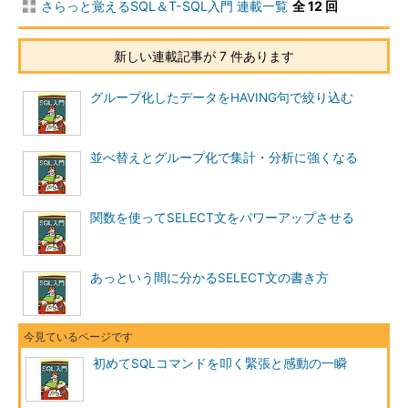
さらっと覚えるSQL＆T-SQL入門 連載一覧
全 12 回
INSERT
テーブルへレコードを追加する
DELETE
テーブルからレコードを削除する
新しい連載記事が 7 件あります
3．DCL（Data Control Language：データ制御言語）
グループ化したデータをHAVING句で絞り込む
データベースの制御やトランザクションを制御するために定義
されている言語です。主に次のような命令文が含まれています。
並べ替えとグループ化で集計・分析に強くなる
COMMIT
トランザクションを確定する
ROLLBACK
トランザクションを取り消す
関数を使ってSELECT文をパワーアップさせる
GRANT
データを操作する権限をユーザーに与える
REVOKE
データを操作する権限をユーザーから取り上げ
る
あっという間に分かるSELECT文の書き方
上記に挙げた以外にも多種多様な命令がSQLには存在していま
す。すべてを取り上げているとそれだけで連載が終わってしまう
ので、本連載では主にDMLを取り上げます。DMLをマスターで
初めてSQLコマンドを叩く緊張と感動の一瞬
きた方はDDL、DCLと学習を進めていきましょう。
SQL Server 2005を利用してみよう