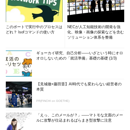
このポートで実行中のプロセスは
NECが人工知能技術の開発を強
どれ？ lsofコマンドの使い方
化、映像・画像の探索などを含む
ソリューション体系を整備
ギョーカイ研究、自己分析――いざという時にオロ
オロしないための「就活準備」基礎の基礎 (1/3)
【見城徹×藤田晋】AI時代でも変わらない経営者の
本質
PR(FINCHI on GOETHE)
「えっ、このメールが？」――マトモな文面のメー
ルに攻撃が仕込まれるばらまき型攻撃に注意