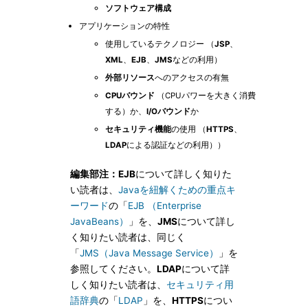
ソフトウェア構成
アプリケーションの特性
使用しているテクノロジー （
JSP
、
XML
、
EJB
、
JMS
などの利用）
外部リソース
へのアクセスの有無
CPUバウンド
（CPUパワーを大きく消費
する）か、
I/Oバウンド
か
セキュリティ機能
の使用 （
HTTPS
、
LDAP
による認証などの利用））
編集部注：
EJB
について詳しく知りた
い読者は、
Javaを紐解くための重点キ
ーワード
の「
EJB （Enterprise
JavaBeans）
」を、
JMS
について詳し
く知りたい読者は、同じく
「
JMS（Java Message Service）
」を
参照してください。
LDAP
について詳
しく知りたい読者は、
セキュリティ用
語辞典
の「
LDAP
」を、
HTTPS
につい