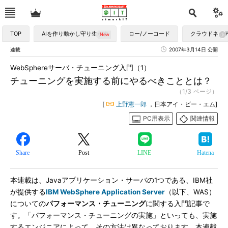
TOP
AIを作り動かし守り生かす
ロー/ノーコード
クラウドネイ
連載
2007年3月14日 公開
WebSphereサーバ・チューニング入門（1）
チューニングを実施する前にやるべきこととは？
（1/3 ページ）
[
上野憲一郎
，日本アイ・ビー・エム]
PC用表示
関連情報
Share
Post
LINE
Hatena
本連載は、Javaアプリケーション・サーバの1つである、IBM社
が提供する
IBM WebSphere Application Server
（以下、WAS）
についての
パフォーマンス・チューニング
に関する入門記事で
す。「パフォーマンス・チューニングの実施」といっても、実施
するエンジニアによって、その方法は異なっております。本連載