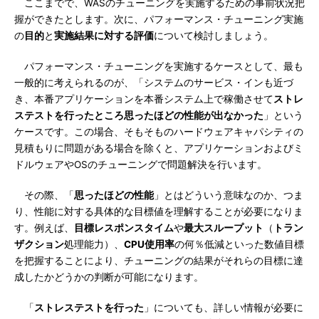
ここまでで、WASのチューニングを実施するための事前状況把
握ができたとします。次に、パフォーマンス・チューニング実施
の
目的
と
実施結果に対する評価
について検討しましょう。
パフォーマンス・チューニングを実施するケースとして、最も
一般的に考えられるのが、「システムのサービス・インも近づ
き、本番アプリケーションを本番システム上で稼働させて
ストレ
ステストを行ったところ思ったほどの性能が出なかった
」という
ケースです。この場合、そもそものハードウェアキャパシティの
見積もりに問題がある場合を除くと、アプリケーションおよびミ
ドルウェアやOSのチューニングで問題解決を行います。
その際、「
思ったほどの性能
」とはどういう意味なのか、つま
り、性能に対する具体的な目標値を理解することが必要になりま
す。例えば、
目標レスポンスタイム
や
最大スループット
（
トラン
ザクション
処理能力）、
CPU使用率
の何％低減といった数値目標
を把握することにより、チューニングの結果がそれらの目標に達
成したかどうかの判断が可能になります。
「
ストレステストを行った
」についても、詳しい情報が必要に