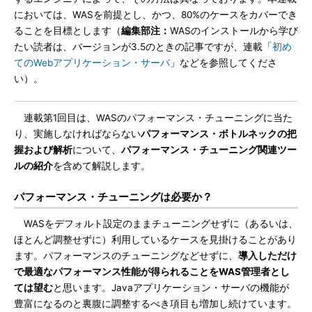
においては、WASを前提とし、かつ、80%のケースをカバーでき
ることを目標とします（
編集部注：
WASのインストールから学び
たい読者は、バージョンが3.5のときの記事ですが、連載「
初め
てのWebアプリケーション・サーバ
」などを参照してくださ
い）。
連載第1回目は、WASのパフォーマンス・チューニングに当た
り、実施しなければならない
パフォーマンス・ボトルネックの把
握および解析
について、
パフォーマンス・チューニング関連ツー
ルの紹介
を含めて解説します。
パフォーマンス・チューニングは必要か？
WASをデフォルト設定のままチューニングせずに（あるいは、
ほとんど調整せずに）利用しているケースを見掛けることがあり
ます。パフォーマンスのチューニングなどせずに、
導入しただけ
で最適なパフォーマンス性能が得られることをWAS管理者とし
ては望む
と思います。Javaアプリケーション・サーバの機能が
豊富になるのと裏腹に調整するべき項目も増加し続けています。