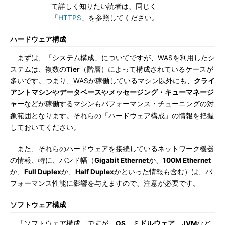
て詳しく知りたい読者は、同じく
「
HTTPS
」を参照してください。
ハードウェア構成
まずは、「システム構成」についてですが、WASを利用したシ
ステムは、複数の
Tier
（階層）によって構成されているケースが
多いです。つまり、WASが稼働しているマシン以外にも、
クライ
アントマシン
や
データベース
や
メッセージング・キューマネージ
ャー
などが稼働するマシンもパフォーマンス・チューニングの対
象範囲となります。それらの「ハードウェア構成」の情報を把握
しておいてください。
また、それらのハードウェアを接続しているネットワーク機器
の情報、特に、バンド幅（
Gigabit Ethernet
か、
100M Ethernet
か、
Full Duplex
か、
Half Duplex
かといった情報も含む）は、パ
フォーマンス性能に影響を与えますので、注意が必要です。
ソフトウェア構成
「ソフトウェア構成」ですが、
OS
、
ミドルウェア
、
JVM
など