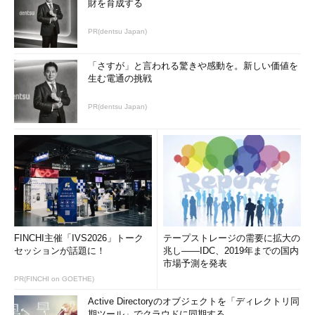
財を育成する
PR(dentsu Japan)
「さすが」と言われる驚きや感動を。新しい価値を
生む電通の挑戦
PR(dentsu Japan)
FINCHI主催「IVS2026」トーク
テープストレージの需要に拡大の
セッションが話題に！
兆し――IDC、2019年までの国内
市場予測を発表
PR(FINCHI on GOETHE)
Active Directoryのオブジェクトを「ディレクトリ同
期ツール」でクラウドに同期する