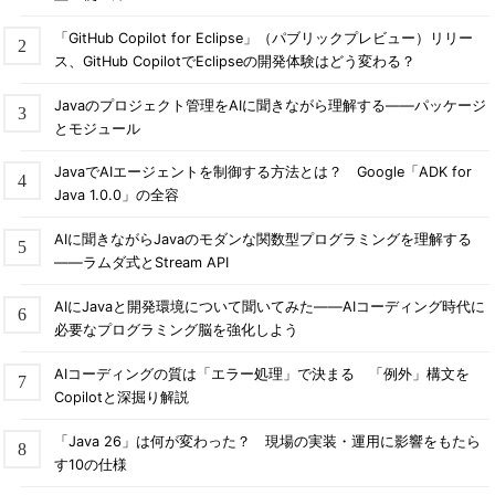
「GitHub Copilot for Eclipse」（パブリックプレビュー）リリー
ス、GitHub CopilotでEclipseの開発体験はどう変わる？
Javaのプロジェクト管理をAIに聞きながら理解する――パッケージ
とモジュール
JavaでAIエージェントを制御する方法とは？ Google「ADK for
Java 1.0.0」の全容
AIに聞きながらJavaのモダンな関数型プログラミングを理解する
――ラムダ式とStream API
AIにJavaと開発環境について聞いてみた――AIコーディング時代に
必要なプログラミング脳を強化しよう
AIコーディングの質は「エラー処理」で決まる 「例外」構文を
Copilotと深掘り解説
「Java 26」は何が変わった？ 現場の実装・運用に影響をもたら
す10の仕様