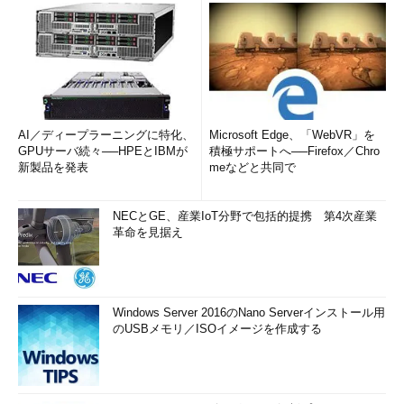
AI／ディープラーニングに特化、
Microsoft Edge、「WebVR」を
GPUサーバ続々──HPEとIBMが
積極サポートへ──Firefox／Chro
新製品を発表
meなどと共同で
NECとGE、産業IoT分野で包括的提携 第4次産業
革命を見据え
Windows Server 2016のNano Serverインストール用
のUSBメモリ／ISOイメージを作成する