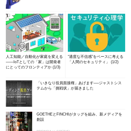
人工知能／自動化が家庭を変える
“適度な不信感”をベースに考える
――IoTとしての「家」は開発者
「人間のセキュリティ」 (1/2)
にとってのフロンティアか (1/3)
「いきなり役員面接権」あげます──ジャストシス
テムから「挑戦状」が届きました
GOETHEとFINCHIがタッグを組み、新メディアを
創設