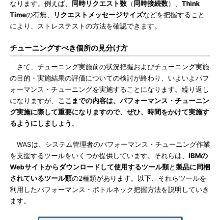
なります。例えば、
同時リクエスト数
（
同時接続数
）、
Think
Time
の有無、
リクエストメッセージサイズ
などを把握すること
により、ストレステストの方法を確認できます。
チューニングすべき個所の見分け方
さて、チューニング実施前の状況把握およびチューニング実施
の目的・実施結果の評価についての検討が終わり、いよいよパフ
ォーマンス・チューニングを実施することになります。繰り返し
になりますが、
ここまでの内容は、パフォーマンス・チューニン
グ実施に際して重要になりますので、ぜひ、時間をかけて実施す
るようにしましょう
。
WASは、システム管理者のパフォーマンス・チューニング作業
を支援するツールをいくつか提供しています。それらは、
IBMの
Webサイトからダウンロードして使用するツール類
と
製品に同梱
されているツール類
の2種類があります。以下、それらツールを
利用したパフォーマンス・ボトルネック把握方法を説明していき
ます。