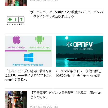
PR(FINCHI on GOETHE)
ヴイエムウェア、Virtual SAN強化でハイパーコンバ
ージドインフラの選択肢広げる
「モバイルアプリ開発に最適な言
OPNFVがネットワーク機能仮想
語はC#」――マイクロソフトがX
化の第2版「Brahmaputra」公開
amarinを買収へ
【西野亮廣】ビジネス書最新刊『北極星 僕たちは
どう働くか』
PR(FINCHI on GOETHE)