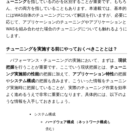
ューニング
を指しているのかを区別することが重要です。もちろ
ん、その両方を指していることもあります。本連載では、基本的
にはWAS自体のチューニングについて解説を行いますが、必要に
応じて、アプリケーションのチューニングやアプリケーションと
WASを組み合わせた場合のチューニングについても触れるように
します。
チューニングを実施する前にやっておくべきこととは？
パフォーマンス・チューニングの実施において、まずは、
現状
把握
を行うことが重要です。ここでいう現状把握とは、
チューニ
ング実施前の性能
の把握に加えて、
アプリケーション特性
の把握
や
システム構成
の把握も含みます。こういった情報をチューニン
グ実施時に把握していることが、実際のチューニング作業を効率
よく進めるうえで非常に重要になります。具体的には、以下のよ
うな情報を入手しておきましょう。
システム構成
ハードウェア構成
（
ネットワーク構成
も
含む）