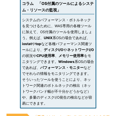
コラム 「OS付属のツールによるシステ
ム・リソースの監視」
システムのパフォーマンス・ボトルネック
を見つけるために、WAS専用の各種ツール
に加えて、OS付属のツールを使用しましょ
う。例えば、
UNIX
系OSの場合であれば、
iostat
や
top
など各種パフォーマンス関連ツ
ールにより、
ディスクI/O
や
ネットワークI/O
の状況や
CPU使用率
、
メモリー使用率
をモ
ニタリングできます。
Windows
系OSの場合
であれば、
パフォーマンス・モニター
など
でそれらの情報をモニタリングできます。
そういったツールを使うことにより、ネッ
トワーク関連のボトルネックの検出（ネッ
トワークバンド幅が不十分かどうかなど）
や、多量のディスクI/O発生の検出などが容
易にできます。