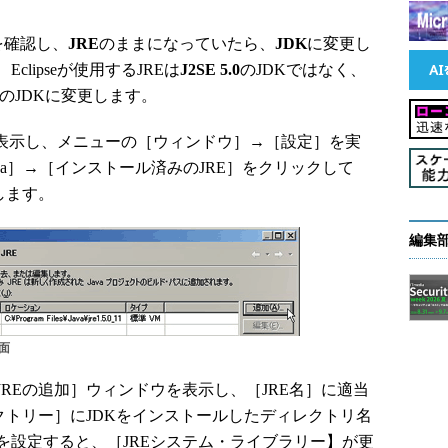
］を確認し、
JRE
のままになっていたら、
JDK
に変更し
lipseが使用するJREは
J2SE 5.0
のJDKではなく、
.0のJDKに変更します。
チを表示し、メニューの［ウィンドウ］→［設定］を実
va］→［インストール済みのJRE］をクリックして
します。
編集
面
REの追加］ウィンドウを表示し、［JRE名］に適当
クトリー］にJDKをインストールしたディレクトリ名
を設定すると、［JREシステム・ライブラリー】が更