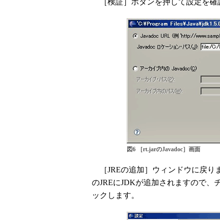
［検証］ボタンを押して設定を確認
図6 ［rt.jarのJavadoc］画面
［JREの追加］ウィンドウに戻り
のJREにJDKが追加されますので
ックします。