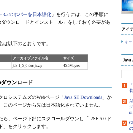
lipse 3.2のホバーを日本語化
」を行うには、この手順に
ントのダウンロードとインストール」をしておく必要があ
アイ
キャ
名は以下のとおりです。
アーカイブファイル名
サイズ
Jav
jdk-1_5_0-doc-ja.zip
45.5Mbytes
トのダウンロード
「
ロシステムズのWebページ「
Java SE Downloads
」か
A
、このページから先は日本語化されていません。
グ
m
ページ下部にスクロールダウンし「J2SE 5.0 ド
G
ド」をクリックします。