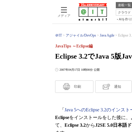
連載一覧
クラウド
メディア
AIを作
＠IT
アジャイル/DevOps
Java Agile
Eclips
JavaTips ～Eclipse編
Eclipse 3.2でJava
2007年04月17日 10時00分 公開
印刷
通知
「
Java 5へのEclipse 3.2の
Eclipse
をインストールをした後に、
て、
Eclipse 3.2
から
J2SE 5.0日本