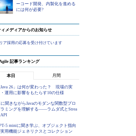
ーコード開発、内製化を進める
には何が必要?
ティメディアからのお知らせ
リア採用の応募を受け付けています
a Agile 記事ランキング
月間
本日
Java 26」は何が変わった？ 現場の実
装・運用に影響をもたらす10の仕様
Iに聞きながらJavaのモダンな関数型プロ
ラミングを理解する――ラムダ式とStrea
 API
PT-5 miniに聞き学ぶ、オブジェクト指向
の実用機能ジェネリクスとコレクション