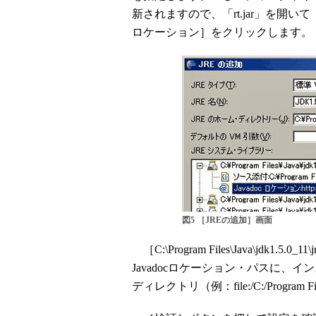
新されますので、「rt.jar」を開いて［
ロケーション］をクリックします。
図5 ［JREの追加］画面
［C:\Program Files\Java\jdk1.5.
Javadocロケーション・パスに、イ
ディレクトリ（例：file:/C:/Program File