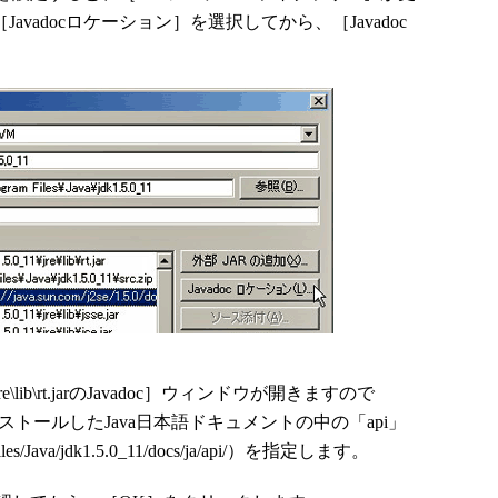
Javadocロケーション］を選択してから、［Javadoc
0_11\jre\lib\rt.jarのJavadoc］ウィンドウが開きますので
ンストールしたJava日本語ドキュメントの中の「api」
s/Java/jdk1.5.0_11/docs/ja/api/）を指定します。