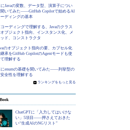
IにJavaの変数、データ型、演算子につい
聞いてみた――GitHub Copilotで始めるAI
コーディングの基本
Iコーディングで理解する、Javaのクラス
とオブジェクト指向、インスタンス化、メ
ソッド、コンストラクタ
avaのオブジェクト指向の要、カプセル化
継承をGitHub CopilotのAgentモードも使
って理解する
Iにenumの基礎を聞いてみた――列挙型の
型安全性を理解する
»
ランキングをもっと見る
Book
ChatGPTに「入力してはいけな
い」5項目――押さえておきた
い“生成AIのNGリスト”