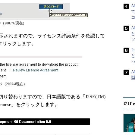
A
て
ジ（2007/4/現在）
A
ージが表示されますので、ライセンス許諾条件を確認して
をクリックします。
J
と
A
ージ（2007/4現在）
替わりますので、日本語版である「J2SE(TM)
＠IT e
5.0, Japanese」をクリックします。