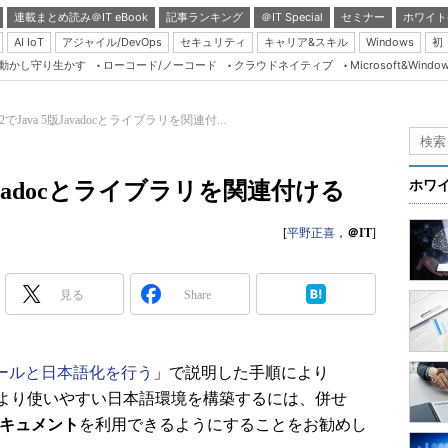
連載まとめ読み＠IT eBook
記事ランキング
＠IT Special
セミナー
ホワイト
AI IoT
アジャイル/DevOps
セキュリティ
キャリア&スキル
Windows
初
り動かし守り生かす
ローコード/ノーコード
クラウドネイティブ
Microsoft&Windo
Server & Storage
HTML5 + UX
e 3.2でJava 5版Javadocとライブラリを関連付...
Smart & Social
Coding Edge
 5版Javadocとライブラリを関連付ける
ホワ
Java Agile
[
平野正喜
，
＠IT
]
Database Expert
Linux ＆ OSS
見る
Share
Master of IP Networ
Security & Trust
Test & Tools
インストールと日本語化を行う
」で説明した手順により
より使いやすい日本語環境を構築するには、併せ
Insider.NET
語ドキュメント
を利用できるようにすることをお勧めし
ブログ