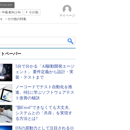
ペーパー
・中級者向けAI
その他
マイページ
ws
その他の特集
イトペーパー
5分で分かる「AI駆動開発エージ
ェント」 要件定義から設計・実
装・テストまで
ノーコードでテスト自動化を推
k
進、8社に学ぶソフトウェアテス
ト改善の秘訣
“脱Excel”できなくても大丈夫、
システムとの「共存」を実現す
る方法とは?
DXの原動力として注目されるロ