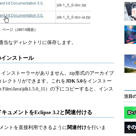
ter」ページ（2007/4現在）
適当なディレクトリに保存します。
トのインストール
は、インストーラーがありません。zip形式のアーカイブ
ディレクトリができます。これを
JDK 5.0
をインストー
iles\Java\jdk1.5.0_11）の下にコピーすると、インス
注目
ュメントをEclipse 3.2と関連付ける
ドキュメントを直接利用できるように
関連付け
を行いま