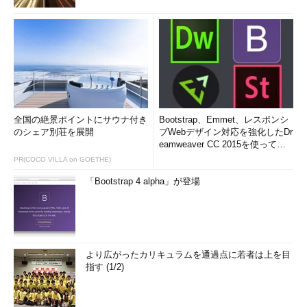
全国の絶景ポイントにサウナ付き
Bootstrap、Emmet、レスポンシ
のシェア別荘を展開
ブWebデザイン対応を強化したDr
eamweaver CC 2015を使って
み...
PR(COCO VILLA on GOETHE)
「Bootstrap 4 alpha」が登場
より広がったカリキュラムを通過点に若者は上を目
指す (1/2)