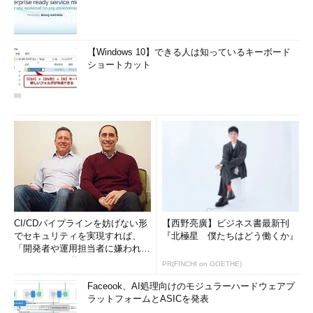
【Windows 10】できる人は知っているキーボード
ショートカット
CI/CDパイプラインを妨げない形
【西野亮廣】ビジネス書最新刊
でセキュリティを実現すれば、
『北極星 僕たちはどう働くか』
「開発者や運用担当者に嫌われな
いWAF」は可能か
PR(FINCHI on GOETHE)
Faceook、AI処理向けのモジュラーハードウェアプ
ラットフォームとASICを発表