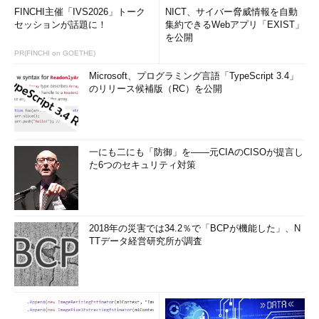
るための関数です。NULL値は無視され、集計が行われます。
FINCHI主催「IVS2026」トーク
NICT、サイバー脅威情報を自動
セッションが話題に！
集約できるWebアプリ「EXIST」
次の例では、特定顧客の受注履歴から、最高／最低の支払額を
を公開
求めています。
PR(FINCHI on GOETHE)
Microsoft、プログラミング言語「TypeScript 3.4」
SELECT MAX
(
TotalDue
)
 AS 
最高支払
のリリース候補版（RC）を公開
額,
MIN
(
TotalDue
)
 AS 
最低支払額
  FROM 
Sales
.
SalesOrderHeader
 WHERE 
CustomerID
=
676
一にも二にも「防御」を――元CIAのCISOが提言し
最高支払額
最低支払額
た6つのセキュリティ対策
----------------------
97132.5077
23923.8149
集計関数は使い慣れると非常に便利なので、その動きをしっか
2018年の災害では34.2％で「BCPが機能した」、N
り確認しておきましょう。
TTデータ経営研究所が調査
日付関数