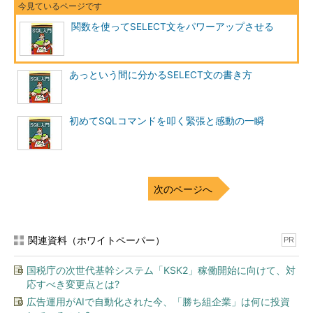
ます。
関数を使ってSELECT文をパワーアップさせる
SELECT COUNT
(*)
 AS 
商品数
 FROM 
Production
.
Product
あっという間に分かるSELECT文の書き方
商品数
-------
504
初めてSQLコマンドを叩く緊張と感動の一瞬
引数として＊（アスタリスク）を指定していますが、これはす
べての行を集計する、ということを意味しています。COUNT関
数では、引数として列名を指定できますが、その場合はNULL値
（注）
を持つ行を集計から除外します。
次のページへ
SELECT COUNT
(
color
)
 AS 
色のある商品数
 FROM 
Production
.
Product
関連資料（ホワイトペーパー）
PR
色のある商品数
国税庁の次世代基幹システム「KSK2」稼働開始に向けて、対
-------
応すべき変更点とは?
256
広告運用がAIで自動化された今、「勝ち組企業」は何に投資