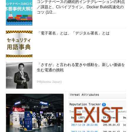
コンテナベースの継続的インテグレーションの利点
727.2624
／課題と、CIパイプライン、Docker Build高速化の
コツ (1/2...
SUM
SUM関数は、指定された列の合計値を返します。NULL値は無
視され、集計が行われます。
「電子署名」とは、「デジタル署名」とは
次の例では、特定の顧客が支払った合計の金額を求めていま
す。
「さすが」と言われる驚きや感動を。新しい価値を
SELECT SUM
(
TotalDue
)
支払合計額
 FROM 
生む電通の挑戦
Sales
.
SalesOrderHeader
  WHERE 
CustomerID
=
676
PR(dentsu Japan)
支払合計額
--------
559713.4499
MAX／MIN
MAXおよびMIN関数は、指定された列の最大値、最小値を求め