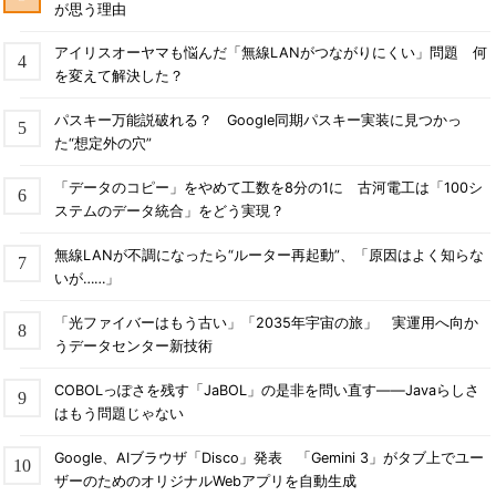
が思う理由
アイリスオーヤマも悩んだ「無線LANがつながりにくい」問題 何
を変えて解決した？
パスキー万能説破れる？ Google同期パスキー実装に見つかっ
た“想定外の穴”
「データのコピー」をやめて工数を8分の1に 古河電工は「100シ
ステムのデータ統合」をどう実現？
無線LANが不調になったら“ルーター再起動”、「原因はよく知らな
いが……」
「光ファイバーはもう古い」「2035年宇宙の旅」 実運用へ向か
うデータセンター新技術
COBOLっぽさを残す「JaBOL」の是非を問い直す――Javaらしさ
はもう問題じゃない
Google、AIブラウザ「Disco」発表 「Gemini 3」がタブ上でユー
ザーのためのオリジナルWebアプリを自動生成