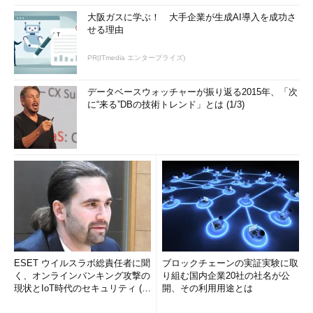
大阪ガスに学ぶ！ 大手企業が生成AI導入を成功さ
せる理由
PR(ITmedia エンタープライズ)
データベースウォッチャーが振り返る2015年、「次
に“来る”DBの技術トレンド」とは (1/3)
ESET ウイルスラボ総責任者に聞
ブロックチェーンの実証実験に取
く、オンラインバンキング攻撃の
り組む国内企業20社の社名が公
現状とIoT時代のセキュリティ (1/
開、その利用用途とは
2)