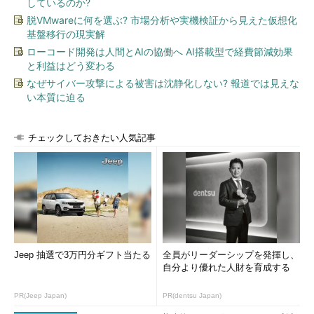
しているのか?
注：NULL値
脱VMwareに何を選ぶ? 市場分析や実機検証から見えた仮想化
NULL値とは認識できないデータ、適用でき
基盤移行の現実解
ないデータ、後から追加されるデータなど
ローコード開発は人間とAIの協働へ AI搭載型で経費節減効果
を示しています。空の値あるいは0とは違い
と利益はどう変わる
ますので、注意が必要です。
なぜサイバー攻撃による被害は沈静化しない? 報道では見えな
い本質に迫る
AVG
チェックしておきたい人気記事
AVG関数は、指定された列の平均値を返します。NULL値は無
視され、集計が行われます。
次の例では、ListPriceが0以上の列について、ListPriceの平均
値を求めています。
SELECT AVG
(
ListPrice
)
 AS 
平均販売単価
 FROM 
Production
.
Product
Jeep 抽選で3万円分ギフト当たる
全員がリーダーシップを発揮し、
  WHERE 
ListPrice
>
0
自分より優れた人財を育成する
平均販売単価
PR(Jeep Japan)
PR(dentsu Japan)
-------