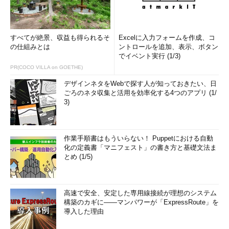
すべてが絶景、収益も得られるそ
Excelに入力フォームを作成、コ
の仕組みとは
ントロールを追加、表示、ボタン
でイベント実行 (1/3)
PR(COCO VILLA on GOETHE)
デザインネタをWebで探す人が知っておきたい、日
ごろのネタ収集と活用を効率化する4つのアプリ (1/
3)
作業手順書はもういらない！ Puppetにおける自動
化の定義書「マニフェスト」の書き方と基礎文法ま
とめ (1/5)
高速で安全、安定した専用線接続が理想のシステム
構築のカギに――マンパワーが「ExpressRoute」を
導入した理由