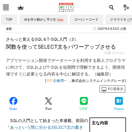
TOP
AIを作り動かし守り生かす
ロー/ノーコード
クラウドネイ
連載
2007年4月23日 公開
さらっと覚えるSQL＆T-SQL入門（3）
関数を使ってSELECT文をパワーアップさせる
（1/3 ページ）
アプリケーション開発でデータベースを利用する新人プログラマ
に向けて、SQLおよびT-SQLを短期間で理解できるよう、開発現
場ですぐに必要となる内容を中心に解説する。（編集部）
[
石橋潤一
，株式会社システムインテグレータ]
PC用表示
Share
Post
LINE
Hatena
SQLの入門として始まった本連載、前回の
主な内容
「
あっという間に分かるSELECT文の書き