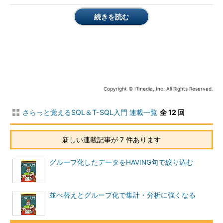
集計関数は表から取り出したデータを集計する機能を持ってい
続きを読む
ます。合計や平均、最大値や最小値といった関数が集計関数に含
まれます。集計関数には次のような関数が用意されています。
COUNT
行数
AVG
平均
SUM
合計
Copyright © ITmedia, Inc. All Rights Reserved.
MAX
最大値
MIN
最小値
さらっと覚えるSQL＆T-SQL入門 連載一覧
全 12 回
それぞれの関数の利用法は次のような形です。
新しい連載記事が 7 件あります
COUNT
グループ化したデータをHAVING句で絞り込む
COUNT関数は、集計関数の中で最も利用頻度の高い関数で
す。SQLの結果の行数を調べられるので、例えば商品数、人数、
受注件数、といった合計行数を簡単に知ることができます。
並べ替えとグループ化で集計・分析に強くなる
次の例では、PRODUCTテーブルに含まれる商品数を調べてい