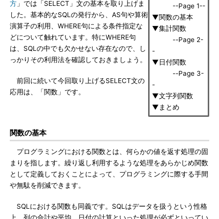
方
」では「SELECT」文の基本を取り上げま
--Page 1--
した。基本的なSQLの発行から、AS句や算術
▼関数の基本
演算子の利用、WHERE句による条件指定な
▼集計関数
どについて触れています。特にWHERE句
--Page 2-
は、SQLの中でも欠かせない存在なので、し
-
っかりその利用法を確認しておきましょう。
▼日付関数
--Page 3-
前回に続いて今回取り上げるSELECT文の
-
応用は、「関数」です。
▼文字列関数
▼まとめ
関数の基本
プログラミングにおける関数とは、何らかの値を返す処理の固
まりを指します。繰り返し利用するような処理をあらかじめ関数
として定義しておくことによって、プログラミングに際する手間
や無駄を削減できます。
SQLにおける関数も同義です。SQLはデータを扱うという性格
上、列の合計や平均、日付の計算といった処理が必ずといってい