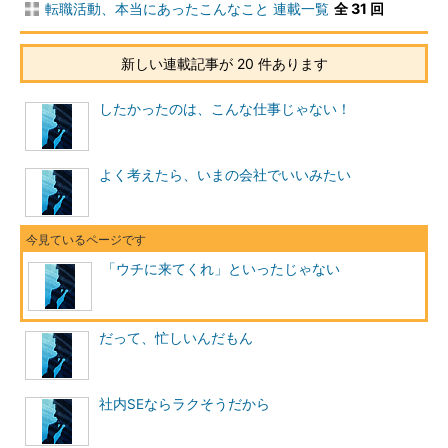
転職活動、本当にあったこんなこと 連載一覧
全 31 回
幸いにも、書類選考通過・1次面接通過と順調に選考は進みま
した。
新しい連載記事が 20 件あります
1次面接の日に受けた筆記試験の結果が出るのは1週間から10日
したかったのは、こんな仕事じゃない！
後で、通常は筆記試験の合否判定後に最終面接である役員面接が
行われます。ですが役員の日程の都合から、役員面接を先に行う
ことになりました。
よく考えたら、いまの会社でいいみたい
役員面接でも非常に感触が良く、その場で役員から「ぜひ、う
ちに来てほしい。人材として期待する」といわれ握手までしたよ
うです。第1志望のA社からそのようなセリフを聞き、中山さんは
非常にうれしく感じたそうです。
「ウチに来てくれ」といったじゃない
すぐに転職の決断をした中山さんは、翌日、迷うことなく現職
の上司に退職意思を伝えました。上司からは「君には期待をして
だって、忙しいんだもん
いるんだ。辞めないで頑張ってほしい」と説得されたようです
が、中山さんの意思は固く、結局その日のうちに退職は了承され
ました。
社内SEならラクそうだから
さて役員面接から数日後、A社から連絡がありました。そこで