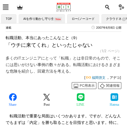
TOP
AIを作り動かし守り生かす
ロー/ノーコード
クラウドネイ
連載
2007年6月8日 公開
転職活動、本当にあったこんなこと（9）
「ウチに来てくれ」といったじゃない
（1/2 ページ）
多くのITエンジニアにとって「転職」とは非日常のもので、そこ
には思いがけない事例の数々がある。転職活動におけるさまざま
な危険を紹介し、回避方法を考える。
[
福間啓文
，アデコ]
PC用表示
関連情報
Share
Post
LINE
Hatena
転職活動で重要な局面はいくつかあります。ですが、どんな人
でもまずは「内定」を勝ち取ることを目指すと思います。特に、