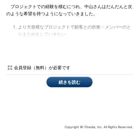
プロジェクトでの経験を積むにつれ、中山さんはだんだんと次
のような希望を持つようになっていきました。
より大規模なプロジェクトで顧客との折衝・メンバーのと
りまとめをしていきたい
併せて仕事のクオリティに見合う年収アップをしたい
将来はコンサルテーション要素も含む業務に携わりたい
自社の業界での位置付けを考え、現在の環境でこの3点の希望
会員登録（無料）が必要です
を満たすのは難しいと感じた中山さんは、転職を決断。活動をス
タートしました。
続きを読む
順調に進んだ転職活動の結果は
初めての転職活動に不安もあったようですが、中山さんは複数
の企業をピックアップして応募しました。活動を進めるうち、業
界でも準大手に位置付けされるSIer、A社に出合った中山さん
は、「自分の希望にぴったりの会社だ」と感じ、A社を第1志望と
Copyright © ITmedia, Inc. All Rights Reserved.
考えるようになりました。