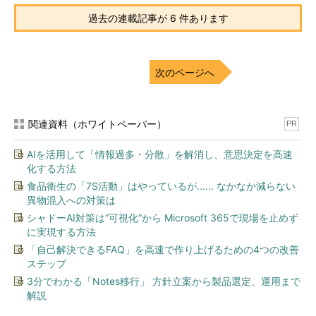
中山さんが聞いたのは、耳を疑うような言葉だったのです。
過去の連載記事が 6 件あります
A社
選考結果ですが、残念ながら不採用との結論に至りまし
た。
次のページへ
中山さん
……え？！ 先日、役員の方から「うちに来てくれ」と
いわれましたが。なぜですか？
関連資料（ホワイトペーパー）
PR
A社
当社採用フローの筆記テストの結果が、基準に至らなかっ
AIを活用して「情報過多・分散」を解消し、意思決定を高速
たためです。
化する方法
中山さん
……。
食品衛生の「7S活動」はやっているが...... なかなか減らない
異物混入への対策は
あまりの結末に、中山さんはしばらく声もなかったそうです。
シャドーAI対策は“可視化”から Microsoft 365で現場を止めず
に実現する方法
どこで失敗したのか？
「自己解決できるFAQ」を高速で作り上げるための4つの改善
ステップ
3分でわかる「Notes移行」 方針立案から製品選定、運用まで
解説