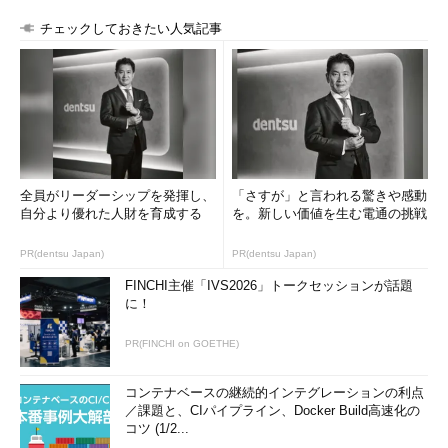
チェックしておきたい人気記事
全員がリーダーシップを発揮し、
「さすが」と言われる驚きや感動
自分より優れた人財を育成する
を。新しい価値を生む電通の挑戦
PR(dentsu Japan)
PR(dentsu Japan)
FINCHI主催「IVS2026」トークセッションが話題
に！
PR(FINCHI on GOETHE)
コンテナベースの継続的インテグレーションの利点
／課題と、CIパイプライン、Docker Build高速化の
コツ (1/2...