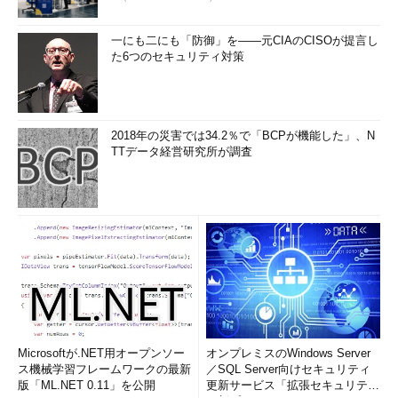
一にも二にも「防御」を――元CIAのCISOが提言し
た6つのセキュリティ対策
2018年の災害では34.2％で「BCPが機能した」、N
TTデータ経営研究所が調査
Microsoftが.NET用オープンソー
オンプレミスのWindows Server
ス機械学習フレームワークの最新
／SQL Server向けセキュリティ
版「ML.NET 0.11」を公開
更新サービス「拡張セキュリティ