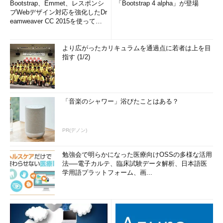
Bootstrap、Emmet、レスポンシ
「Bootstrap 4 alpha」が登場
ブWebデザイン対応を強化したDr
eamweaver CC 2015を使って
み...
より広がったカリキュラムを通過点に若者は上を目
指す (1/2)
「音楽のシャワー」浴びたことはある？
PR(デノン)
勉強会で明らかになった医療向けOSSの多様な活用
法──電子カルテ、臨床試験データ解析、日本語医
学用語プラットフォーム、画...