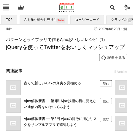
TOP
AIを作り動かし守り生かす
ロー/ノーコード
クラウドネイ
連載
2007年8月29日 公開
パターンとライブラリで作るAjaxおいしいレシピ（1）
jQueryを使ってTwitterをおいしくマッシュアップ
記事を見る
関連記事
8 Articles
古くて新しいAjaxの真実を見極める
読む
Ajax解体新書 ― 第1回 Ajax技術の目に見えな
読む
い通信内容をのぞいてみよう
Ajax解体新書 ― 第2回 Ajaxの特徴に潜むリス
読む
クをサンプルアプリで確認しよう