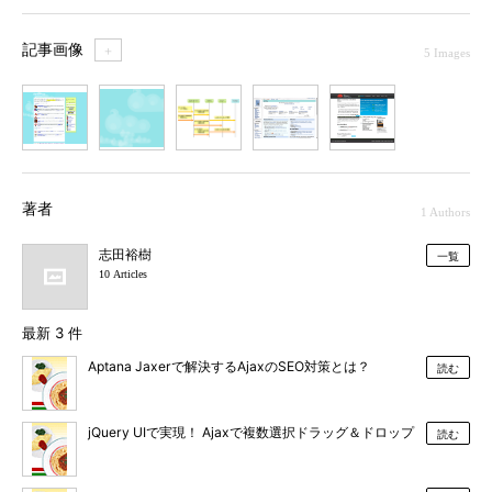
記事画像
＋
5 Images
1
2
3
4
5
著者
1 Authors
志田裕樹
一覧
10 Articles
最新 3 件
Aptana Jaxerで解決するAjaxのSEO対策とは？
読む
jQuery UIで実現！ Ajaxで複数選択ドラッグ＆ドロップ
読む