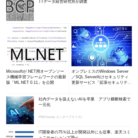
TTデータ経営研究所が調査
Microsoftが.NET用オープンソー
オンプレミスのWindows Server
ス機械学習フレームワークの最新
／SQL Server向けセキュリティ
版「ML.NET 0.11」を公開
更新サービス「拡張セキュリティ
更新プログ...
社内データを扱えないAIを卒業 アプリ横断検索で
一元化
PR(ITmedia エンタープライズ)
IT開発者の75％以上が開発以外にも従事、楽天コミ
ュニケーションズ調べ