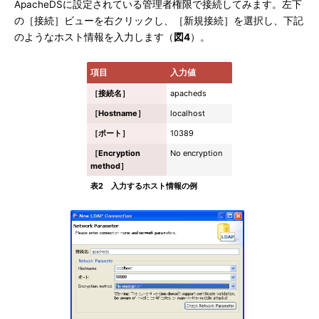
ApacheDSに設定されている管理者権限で接続してみます。左下
の［接続］ビューを右クリックし、［新規接続］を選択し、下記
のようなホスト情報を入力します（
図4
）。
項目
入力値
［接続名］
apacheds
［Hostname］
localhost
［ポート］
10389
［Encryption
No encryption
method］
表2 入力するホスト情報の例