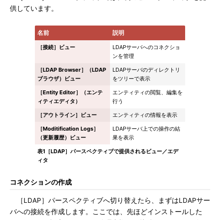
供しています。
名前
説明
［接続］ビュー
LDAPサーバへのコネクショ
ンを管理
［LDAP Browser］（LDAP
LDAPサーバのディレクトリ
ブラウザ）ビュー
をツリーで表示
［Entity Editor］（エンテ
エンティティの閲覧、編集を
ィティエディタ）
行う
［アウトライン］ビュー
エンティティの情報を表示
［Moditification Logs］
LDAPサーバ上での操作の結
（更新履歴）ビュー
果を表示
表1［LDAP］パースペクティブで提供されるビュー／エデ
ィタ
コネクションの作成
［LDAP］パースペクティブへ切り替えたら、まずはLDAPサー
バへの接続を作成します。ここでは、先ほどインストールした