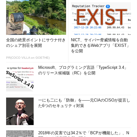
全国の絶景ポイントにサウナ付き
NICT、サイバー脅威情報を自動
のシェア別荘を展開
集約できるWebアプリ「EXIST」
を公開
PR(COCO VILLA on GOETHE)
Microsoft、プログラミング言語「TypeScript 3.4」
のリリース候補版（RC）を公開
一にも二にも「防御」を――元CIAのCISOが提言し
た6つのセキュリティ対策
2018年の災害では34.2％で「BCPが機能した」、N