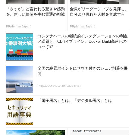
「さすが」と言われる驚きや感動
全員がリーダーシップを発揮し、
を。新しい価値を生む電通の挑戦
自分より優れた人財を育成する
PR(dentsu Japan)
PR(dentsu Japan)
コンテナベースの継続的インテグレーションの利点
／課題と、CIパイプライン、Docker Build高速化の
コツ (1/2...
全国の絶景ポイントにサウナ付きのシェア別荘を展
開
PR(COCO VILLA on GOETHE)
「電子署名」とは、「デジタル署名」とは