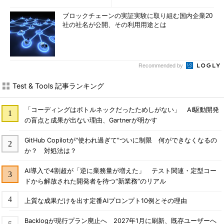
ブロックチェーンの実証実験に取り組む国内企業20
社の社名が公開、その利用用途とは
Recommended by
Test & Tools 記事ランキング
「コーディングはボトルネックだったためしがない」 AI駆動開発
の盲点と成果が出ない理由、Gartnerが明かす
GitHub Copilotが“使われ過ぎて”ついに制限 何ができなくなるの
か？ 対処法は？
AI導入で4割超が「逆に業務量が増えた」 テスト関連・定型コー
ドから解放された開発者を待つ“新業務”のリアル
上質な成果だけを出す定番AIプロンプト10例とその理由
Backlogが現行プラン廃止へ 2027年1月に刷新、既存ユーザーへ