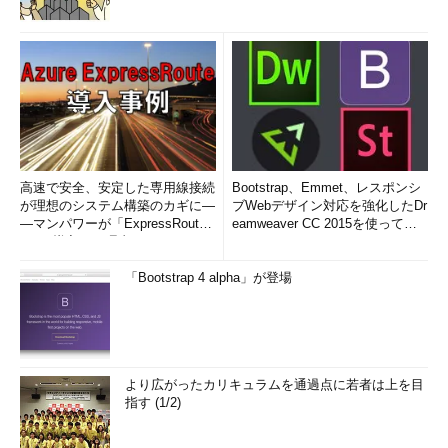
高速で安全、安定した専用線接続
Bootstrap、Emmet、レスポンシ
が理想のシステム構築のカギに―
ブWebデザイン対応を強化したDr
―マンパワーが「ExpressRout
eamweaver CC 2015を使って
e」を導入した理由
み...
「Bootstrap 4 alpha」が登場
より広がったカリキュラムを通過点に若者は上を目
指す (1/2)