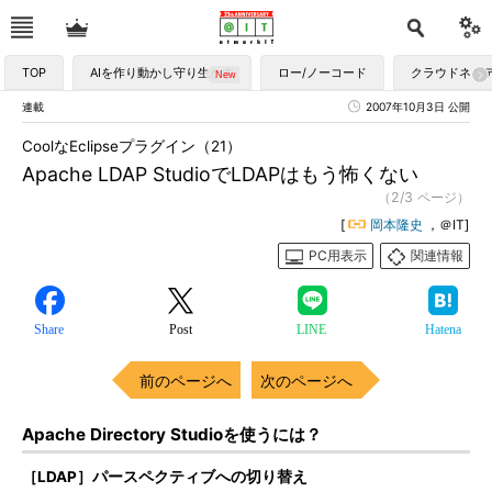
TOP
AIを作り動かし守り生かす
ロー/ノーコード
クラウドネイ
連載
2007年10月3日 公開
CoolなEclipseプラグイン（21）
Apache LDAP StudioでLDAPはもう怖くない
（2/3 ページ）
[
岡本隆史
，＠IT]
PC用表示
関連情報
Share
Post
LINE
Hatena
前のページへ
次のページへ
Apache Directory Studioを使うには？
［LDAP］パースペクティブへの切り替え