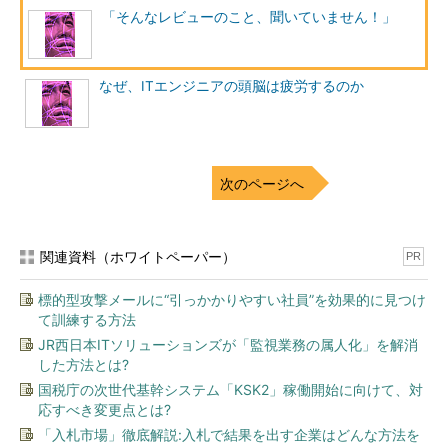
す。すると、なんと関係者の全員が、平然としてこういったとい
「そんなレビューのこと、聞いていません！」
うのです。「そんなレビューがあるなんて知らなかった」「なぜ
もっと早くいってくれなかったのか」
なぜ、ITエンジニアの頭脳は疲労するのか
レビューのアナウンスも、準備のガイダンスも、間違いなく行
っている。関係者から「了解した」という返事ももらっている。
なのに……。リーダーは関係者からの言葉を聞いた瞬間、怒りよ
りも先に、このようなことを感じたそうです。
次のページへ
「え……、どうして？ 一体、何が起こったの？」
リーダーは、それまでに自分が実行したアナウンスやガイダン
関連資料（ホワイトペーパー）
PR
スの経緯や内容を、激しく、かつ抗議の意を込めて、関係者に説
明し始めました。しかし気持ちが高ぶっていて、うまく相手に説
標的型攻撃メールに“引っかかりやすい社員”を効果的に見つけ
明できません。リーダーには自分が乱れている様子が、手に取る
て訓練する方法
ように分かりました。
JR西日本ITソリューションズが「監視業務の属人化」を解消
した方法とは?
このとき、リーダーは自分の力を信用できなくなったそうで
国税庁の次世代基幹システム「KSK2」稼働開始に向けて、対
す。そして本気で感じたそうです、「ああ、私、何か間違ったの
応すべき変更点とは?
かも……」と。
「入札市場」徹底解説:入札で結果を出す企業はどんな方法を