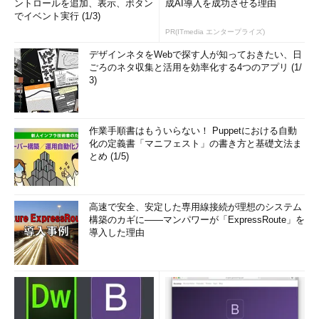
ントロールを追加、表示、ボタン
成AI導入を成功させる理由
でイベント実行 (1/3)
PR(ITmedia エンタープライズ)
デザインネタをWebで探す人が知っておきたい、日
ごろのネタ収集と活用を効率化する4つのアプリ (1/
3)
作業手順書はもういらない！ Puppetにおける自動
化の定義書「マニフェスト」の書き方と基礎文法ま
とめ (1/5)
高速で安全、安定した専用線接続が理想のシステム
構築のカギに――マンパワーが「ExpressRoute」を
導入した理由