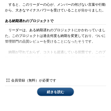
すると、このリーダーの心が、メンバーの何げない言葉や行動
から、大きなマイナスパワーを受けていることが分かりました。
ある納期遅れのプロジェクトで
リーダーは、ある納期遅れのプロジェクトにかかわっていまし
た。このプロジェクトは過去何度も納期を変更しており、ついに
管理部門の品質レビューを受けることになったそうです。
納期が守れておらず、コストも超過している状態です。このプ
ロジェクトに参加しているメンバーにとっては、力ずくでも作業
を進めていかなければならないフェイズということになります。
メンバーは相当疲れています。この時期のレビューは、メンバー
にとって重い負荷ですし、面倒な作業です。しかし、これ以上会
会員登録（無料）が必要です
社やお客さまに迷惑を掛けないためにも、このレビューは実施せ
ざるを得ません。
続きを読む
レビューの担当者にアサインされたのがこのリーダーでした。
リーダーは、苦しい状況の中でいかにうまくレビューを乗り切る
か、真剣に考えたそうです。