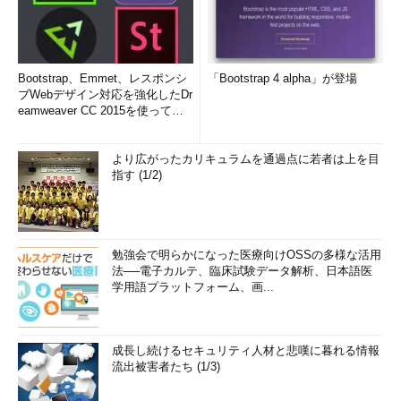
Bootstrap、Emmet、レスポンシ
「Bootstrap 4 alpha」が登場
ブWebデザイン対応を強化したDr
eamweaver CC 2015を使って
み...
より広がったカリキュラムを通過点に若者は上を目
指す (1/2)
勉強会で明らかになった医療向けOSSの多様な活用
法──電子カルテ、臨床試験データ解析、日本語医
学用語プラットフォーム、画...
成長し続けるセキュリティ人材と悲嘆に暮れる情報
流出被害者たち (1/3)