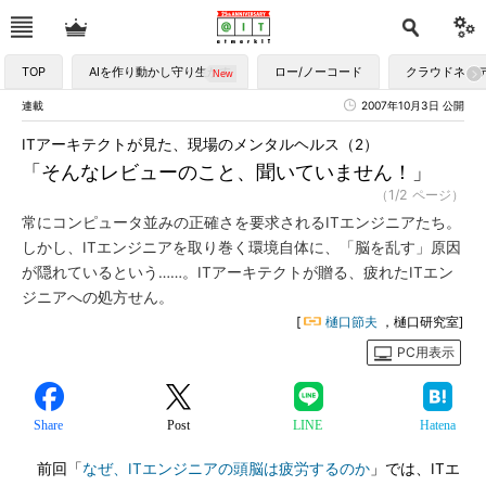
TOP
AIを作り動かし守り生かす
ロー/ノーコード
クラウドネイ
連載
2007年10月3日 公開
ITアーキテクトが見た、現場のメンタルヘルス（2）
「そんなレビューのこと、聞いていません！」
（1/2 ページ）
常にコンピュータ並みの正確さを要求されるITエンジニアたち。
しかし、ITエンジニアを取り巻く環境自体に、「脳を乱す」原因
が隠れているという……。ITアーキテクトが贈る、疲れたITエン
ジニアへの処方せん。
[
樋口節夫
，樋口研究室]
PC用表示
Share
Post
LINE
Hatena
前回「
なぜ、ITエンジニアの頭脳は疲労するのか
」では、ITエ