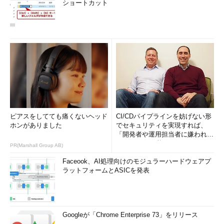
ショートカット
ピアスをしてても痛くないヘッド
CI/CDパイプラインを妨げない形
ホンがありました
でセキュリティを実現すれば、
「開発者や運用担当者に嫌われな
いWAF」は可能か
PR(Marshall Group AB)
Faceook、AI処理向けのモジュラーハードウェアプ
ラットフォームとASICを発表
Googleが「Chrome Enterprise 73」をリリース