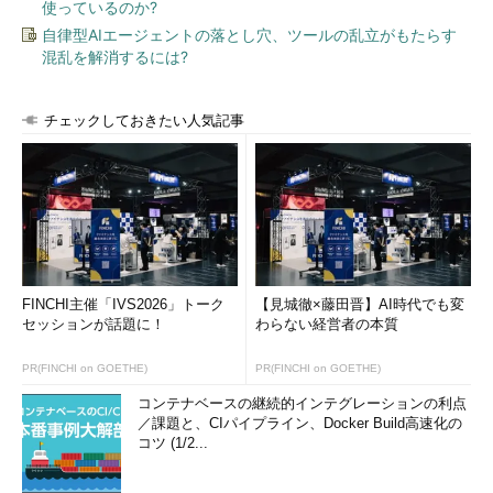
使っているのか?
余裕をなくしたプロジェクトメンバー
自律型AIエージェントの落とし穴、ツールの乱立がもたらす
混乱を解消するには?
チェックしておきたい人気記事
FINCHI主催「IVS2026」トーク
【見城徹×藤田晋】AI時代でも変
セッションが話題に！
わらない経営者の本質
PR(FINCHI on GOETHE)
PR(FINCHI on GOETHE)
コンテナベースの継続的インテグレーションの利点
／課題と、CIパイプライン、Docker Build高速化の
コツ (1/2...