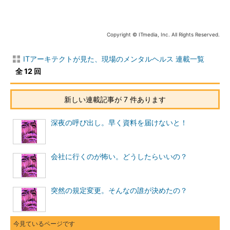
「1カ月以上も前から関係者に告知をしていました。レビュー
の手順や準備の方法について何度もガイドしたし、レビューの1
Copyright © ITmedia, Inc. All Rights Reserved.
週間前には確認メールも出しました。関係者からは『よくやって
くれているね』との言葉をもらっていたし、私自身、レビューは
ITアーキテクトが見た、現場のメンタルヘルス 連載一覧
うまく乗り切れるだろうと感じていました」
全 12 回
私は、リーダーがレビューの準備のために実施した内容を詳し
く教えてもらいました。作業を正確に進めるため、緻密（ちみ
新しい連載記事が 7 件あります
つ）に計算された内容でした。
深夜の呼び出し。早く資料を届けないと！
関係者の口から出た、驚くべき言葉
しかしレビューの前日、リーダーの脳の乱れが起こったので
会社に行くのが怖い。どうしたらいいの？
す。「レビューの前日に、関係者が集まるミーティングがありま
した。そこで私は関係者から、驚くべき言葉を聞きました」
突然の規定変更。そんなの誰が決めたの？
驚くべき言葉とは何だったのか、私は尋ねてみました。
リーダーは関係者に、レビュー資料の準備状況を尋ねたそうで