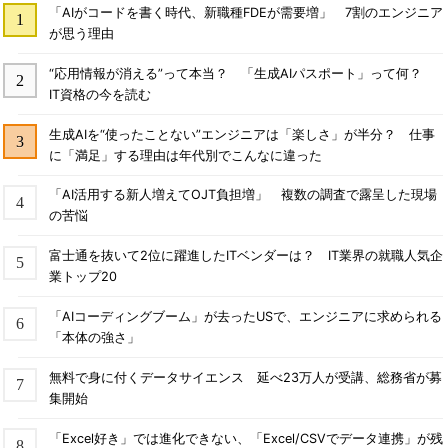
「AIがコードを書く時代、新職種FDEが需要増」 7割のエンジニア
が思う理由
“応用情報が消える”って本当？ 「生成AIパスポート」って何？
IT資格の今を読む
生成AIを“使ったことない”エンジニアは「楽しさ」が半分？ 仕事
に「満足」する理由は年代別でこんなに違った
「AI活用する新人増えてOJT負担増」 複数の調査で露呈した現場
の苦悩
富士通を抜いて2位に躍進したITベンダーは？ IT業界の就職人気企
業トップ20
「AIコーディングブーム」が去ったUSで、エンジニアに求められる
「本体の強さ」
無料で身に付くデータサイエンス 延べ23万人が受講、総務省が募
集開始
「Excel好き」では進化できない、「Excel/CSVでデータ連携」が残