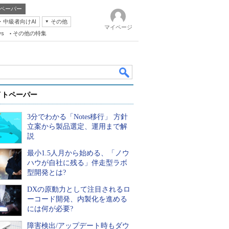
ペーパー
・中級者向けAI
その他
マイページ
ws
その他の特集
イトペーパー
3分でわかる「Notes移行」 方針
立案から製品選定、運用まで解
説
最小1.5人月から始める、「ノウ
k
ハウが自社に残る」伴走型ラボ
型開発とは?
DXの原動力として注目されるロ
ーコード開発、内製化を進める
には何が必要?
障害検出/アップデート時もダウ