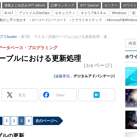
連載まとめ読み＠IT eBook
記事ランキング
＠IT Special
セミナー
ホワイト
AI IoT
アジャイル/DevOps
セキュリティ
キャリア&スキル
Windows
初
り動かし守り生かす
ローコード/ノーコード
クラウドネイティブ
Microsoft&Windo
Server & Storage
HTML5 + UX
リInsider
第7回 マスタ／詳細テーブルにおける更新処理：連...
Smart & Social
ndowsデータベース・プログラミング
Coding Edge
テーブルにおける更新処理
ホワ
Java Agile
（3/4 ページ）
Database Expert
[
遠藤孝信
，
デジタルアドバンテージ
]
Linux ＆ OSS
Master of IP Networ
見る
Share
Security & Trust
Test & Tools
1
|
2
|
3
|
4
次のページへ
Insider.NET
ブログ
ブルの更新