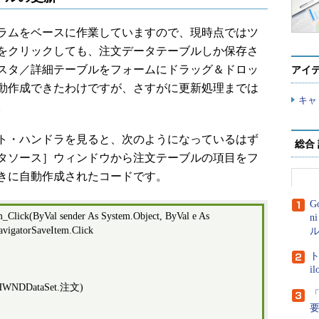
ラムをベースに作業していますので、現時点ではツ
をクリックしても、注文データテーブルしか保存さ
スタ／詳細テーブルをフォームにドラッグ＆ドロッ
アイ
動作成できたわけですが、さすがに更新処理までは
キャ
。
ト・ハンドラを見ると、次のようになっているはず
総合
タソース］ウィンドウから注文テーブルの項目をフ
きに自動作成されたコードです。
G
Click(ByVal sender As System.Object, ByVal e As
n
vigatorSaveItem.Click
ル
ト
i
THWNDDataSet.注文)
「