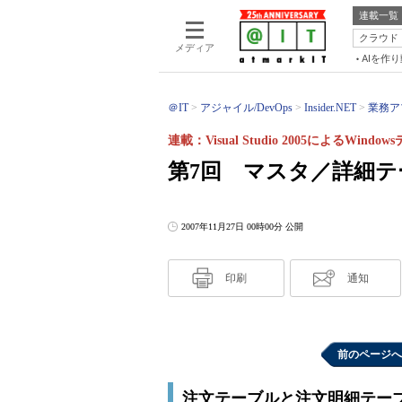
連載一覧
クラウド
メディア
AIを作
＠IT
アジャイル/DevOps
Insider.NET
業務アプ
連載：Visual Studio 2005によるWi
第7回 マスタ／詳細
2007年11月27日 00時00分 公開
印刷
通知
前のページへ
注文テーブルと注文明細テー