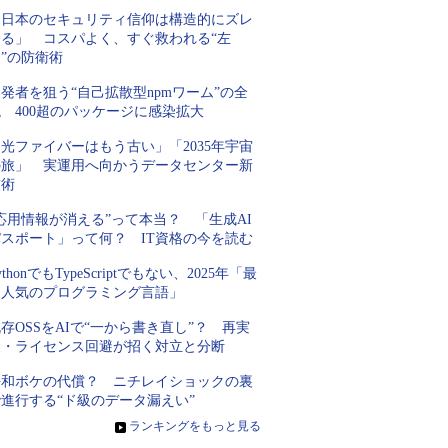
「日本のセキュリティ信仰は構造的にズレ
てる」 コスパよく、すぐ救われる“左
”の防衛術
発者を狙う“自己拡散型npmワーム”の全
 400超のパッケージに感染拡大
光ファイバーはもう古い」「2035年宇宙
の旅」 実運用へ向かうデータセンター新
技術
応用情報が消える”って本当？ 「生成AI
パスポート」って何？ IT資格の今を読む
ythonでもTypeScriptでもない、2025年「最
も人気のプログラミング言語」
存OSSをAIで“一から書き直し”？ 再実
装・ライセンス回避が招く対立と分断
平和ボケの代償？ ニチレイショックの裏
進行する“ド級のデータ漏えい”
»
ランキングをもっと見る