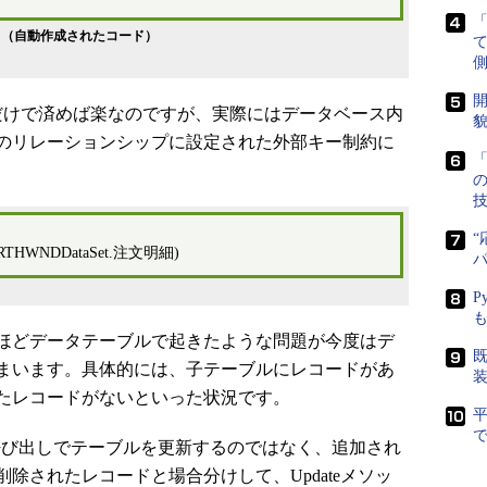
ラ（自動作成されたコード）
側
開
けで済めば楽なのですが、実際にはデータベース内
貌
のリレーションシップに設定された外部キー制約に
「
“
NORTHWNDDataSet.注文明細)
P
ほどデータテーブルで起きたような問題が今度はデ
既
まいます。具体的には、子テーブルにレコードがあ
たレコードがないといった状況です。
で
ド呼び出しでテーブルを更新するのではなく、追加され
除されたレコードと場合分けして、Updateメソッ