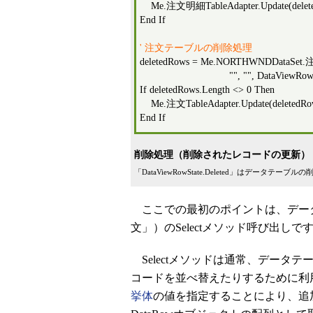
Me.注文明細TableAdapter.Update(delet
End If
' 注文テーブルの削除処理
deletedRows = Me.NORTHWNDDataSet.注
"", "", DataViewRowState
If deletedRows.Length <> 0 Then
Me.注文TableAdapter.Update(deletedRo
End If
削除処理（削除されたレコードの更新）
「DataViewRowState.Deleted」はデータテ
ここでの最初のポイントは、デー
文」）のSelectメソッド呼び出しで
Selectメソッドは通常、データ
コードを並べ替えたりするために利
挙体
の値を指定することにより、追