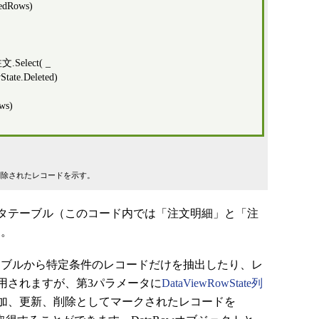
edRows)
文.Select( _
.Deleted)
ws)
ーブルの削除されたレコードを示す。
タテーブル（このコード内では「注文明細」と「注
す。
テーブルから特定条件のレコードだけを抽出したり、レ
用されますが、第3パラメータに
DataViewRowState列
加、更新、削除としてマークされたレコードを