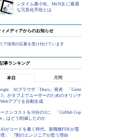
ンタイム最小化、MySQLに最適
な冗長化手段とは
ティメディアからのお知らせ
リア採用の応募を受け付けています
 記事ランキング
月間
本日
oogle、AIブラウザ「Disco」発表 「Gemi
i 3」がタブ上でユーザーのためのオリジナ
Webアプリを自動生成
ークンコストを10分の1に 「GitHub Cop
lot」はどう削減したのか
AIがコードを書く時代、新職種FDEが需
要増」 7割のエンジニアが思う理由