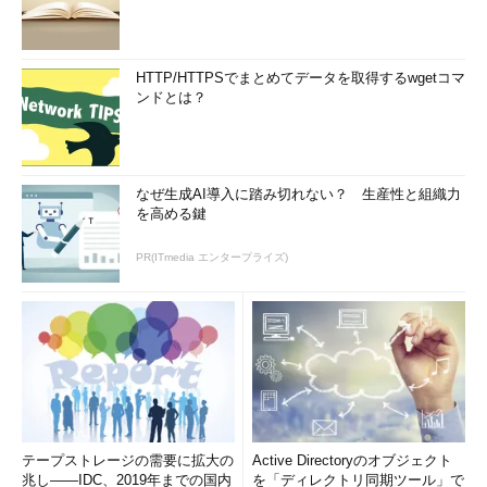
クス」原理がベースなので、MRAMにも通じるものがあるんじゃ
ないかと想像するが、IBMはそういう手垢の付いた説明の仕方は
しない（MRAMについては、「
第31回 次世代不揮発メモリが夢
HTTP/HTTPSでまとめてデータを取得するwgetコマ
見る明るい未来
」参照のこと）。あくまで「新しい」超集積度の
ンドとは？
素子であることを強調し、いままでの素子は1つのセルに数bitの
格納がやっとだけれど、これは1セルに100bitも格納できるのだ、
とあくまで訴求点が明確である。
なぜ生成AI導入に踏み切れない？ 生産性と組織力
「年寄り」の筆者などは、縦に数珠つなぎにつながる「磁壁」
を高める鍵
で表されたビット列を見ていて、つい磁気バブル・メモリを連想
PR(ITmedia エンタープライズ)
してしまった（磁気バブル・メモリなら実見できた世代なのであ
る。高くて買えなかったけど）。まぁ、原理そのものは、モダン
な響きのあるスピントロニクスなので磁気バブルとは異なるし、
集積度が上がるようにビット列も垂直で、水平に並べていた磁気
バブルとは違うのだが、磁化の向きがアッチ向き、コッチ向き、
そいつらが列を作って行列している図を見て、ついつい磁気バブ
ルを想像してしまったのだ。たぶん、そういうふらちな想像をす
る年寄りは無視してIBMは説明している。
テープストレージの需要に拡大の
Active Directoryのオブジェクト
兆し――IDC、2019年までの国内
を「ディレクトリ同期ツール」で