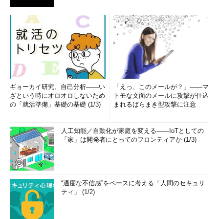
「技術史」上の偉大な成果に関心もあるし、興味もあるので「パ
ラメトロン」は面白く読ませていただいたが、ニュースリリース
文ならば耳に心地よいMEMSやナノテクで押し切ってもよかった
のでは、と感じる。IBMの方が、より先鋭的な「スピントロニク
ス」を打ち出しているのを見るにつけ、なおさらそう感じてしま
う。どうせ筆者も含め大多数の人々は「パラメトロン」も「スピ
ントロニクス」も分かっちゃいないのだから、NTTは言霊の「生
ギョーカイ研究、自己分析――い
「えっ、このメールが？」――マ
き」のよいものを選んだ方がよかったのではないだろうか？
ざという時にオロオロしないため
トモな文面のメールに攻撃が仕込
少々、いい過ぎか……。
の「就活準備」基礎の基礎 (1/3)
まれるばらまき型攻撃に注意
■関連記事
人工知能／自動化が家庭を変える――IoTとしての
第31回 次世代不揮発メモリが夢見る明るい未来
（頭脳放
「家」は開発者にとってのフロンティアか (1/3)
談）
■関連リンク
“適度な不信感”をベースに考える「人間のセキュリ
微細な振動で演算を行う新しい半導体素子を開発
（日本
ティ」 (1/2)
電信電話）
IBM、新しいメモリー実現に前進
（日本IBM）