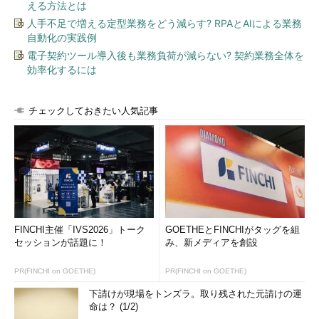
える方法とは
人手不足で増える定型業務をどう減らす? RPAとAIによる業務
パラメトロンはトランジスタがまだ発展途上にあるときに、う
自動化の実践例
まいタイミングで現れたので商用機も現れたが、結局はトランジ
電子契約ツール導入後も業務負荷が減らない? 契約業務全体を
スタに負けてしまった。今度の素子はトランジスタがすでに発達
効率化するには
しきった現在に現れて、トランジスタの限界を打ち破れるのか？
けっこう大変そうだ。それにしてもただ「新しい半導体素子」と
か書いてあるだけで、名前がない。「話題」にするためには何か
チェックしておきたい人気記事
名前を付けてほしい。
IBMの新素子はいってみれば磁気バブル・メモリ？
2つ目は、これまた老舗中の老舗、IBMの発表である（IBMのニ
ュースリリース「
IBM、新しいメモリー実現に前進
」）。こちら
は「Racetrack Memory」という「スピントロニクス技術」を使
FINCHI主催「IVS2026」トーク
GOETHEとFINCHIがタッグを組
ったメモリである。さすがにIBMは、ちゃんとネーミングをして
セッションが話題に！
み、新メディアを創設
いる。それも「Racetrack」というのは聞いた瞬間にカッコイイ
し、聞いてみればこのメモリの原理のメタファとしても悪くなさ
PR(FINCHI on GOETHE)
PR(FINCHI on GOETHE)
そうである。「名なし」のNTTとはえらい違いだ。
下請けが現場をトンズラ。取り残された元請けの運
命は？ (1/2)
固体中の電子の電荷とスピンの両方を利用する「スピントロニ