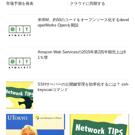
市場予測を発表
クラウドに同期する
米IBM、約50のコードをオープンソース化するdevel
operWorks Openを開設
Amazon Web Servicesの2015年第2四半期売上は8
1％増
IBMのRacetrack Memoryの原理（IBMのニュー
SSHサーバーの公開鍵管理を効率化するには？ ssh-
スリリースより）
keyscanコマンド
シリコン・ウエハ表面の垂直または水平に配列さ
れた磁性材料の列の磁区を用いることで情報を格
納する。Racetrack Memoryによって、安定性・
耐久性を持ち、大幅にコストを引き下げた新しい
電子デバイスが実現可能であるとしている。
想定の主敵は、NANDフラッシュメモリか、ハードディスクに