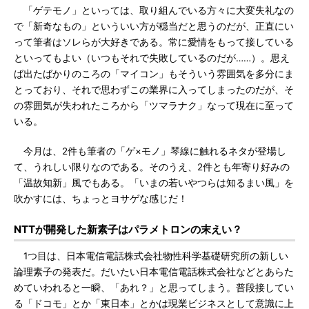
「ゲテモノ」といっては、取り組んでいる方々に大変失礼なの
で「新奇なもの」といういい方が穏当だと思うのだが、正直にい
って筆者はソレらが大好きである。常に愛情をもって接している
といってもよい（いつもそれで失敗しているのだが……）。思え
ば出たばかりのころの「マイコン」もそういう雰囲気を多分にま
とっており、それで思わずこの業界に入ってしまったのだが、そ
の雰囲気が失われたころから「ツマラナク」なって現在に至って
いる。
今月は、2件も筆者の「ゲ×モノ」琴線に触れるネタが登場し
て、うれしい限りなのである。そのうえ、2件とも年寄り好みの
「温故知新」風でもある。「いまの若いやつらは知るまい風」を
吹かすには、ちょっとヨサゲな感じだ！
NTTが開発した新素子はパラメトロンの末えい？
1つ目は、日本電信電話株式会社物性科学基礎研究所の新しい
論理素子の発表だ。だいたい日本電信電話株式会社などとあらた
めていわれると一瞬、「あれ？」と思ってしまう。普段接してい
る「ドコモ」とか「東日本」とかは現業ビジネスとして意識に上