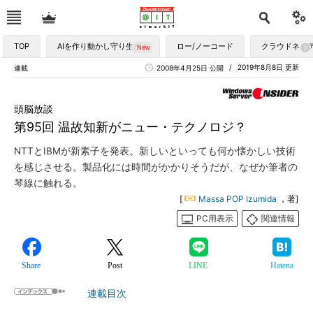
TOP
AIを作り動かし守り生かす
ロー/ノーコード
クラウドネイ
2019年8月8日 更新
連載
2008年4月25日 公開
頭脳放談
第95回 温故知新がニュー・テクノロジ？
NTTとIBMが新素子を発表。新しいといっても何か懐かしい技術
を感じさせる。製品化には時間がかかりそうだが、なぜか筆者の
琴線に触れる。
[
Massa POP Izumida
，著]
PC用表示
関連情報
Share
Post
LINE
Hatena
連載目次