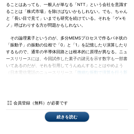
ることはあっても、一般人が単なる「NTT」という会社を意識す
ることは「株式市場」を除けばないかもしれない。でも、ちゃん
と「長い目で見て」いまでも研究を続けている。それを「ゲ×モ
ノ」呼ばわりする方が問題かもしれない。
その論理素子というのが、多分MEMSプロセスで作るバネ状の
「振動子」の振動の位相で「0」と「1」を記憶したり演算したり
するもので、通常の半導体回路とは根本的に原理が異なる。ニュ
ースリリースには、今回試作した素子の諸元を示す数字も一部書
いてあるのだが、それを引用してうんぬんすることはやめよう
（日本電信電話のニュースリリース「
微細な振動で演算を行う新
しい半導体素子を開発
」）。試作品は「デカイし、遅いし」、そ
れを現在商用になっている素子と比べるような段階には全然ない
ことは明らかだからだ。ただ、その動作原理と、それが実際に動
作することを現物で確かめた、という点をもってその先の可能
会員登録（無料）が必要です
性、例えば「超低消費電力」とかを「想像力」を持って期待でき
るか、という段階だと思う。4半期ごとの業績に「うんうん」と
続きを読む
いっているような会社では、話の相手にもならない段階かもしれ
ない。