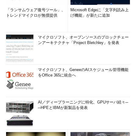
「ランサムウェア復号ツール」、
Microsoft Edgeに「文字列読み上
トレンドマイクロが無償提供
げ機能」が新たに追加
マイクロソフト、オープンソースのブロックチェー
ンアーキテクチャ「Project Bletchley」を発表
マイクロソフト、GeneeのAIスケジュール管理機能
をOffice 365に統合へ
AI／ディープラーニングに特化、GPUサーバ続々─
─HPEとIBMが新製品を発表