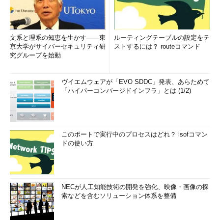
なりそうだ。かつて磁気バブル・メモリを追い払った技術の末え
いたちである（蛇足だが、磁気バブル・メモリは、ハードディス
クに負けたというよりも、フロッピーディスクに負けたような気
文系と理系の知恵を生かす――東
ルーティングテーブルの設定をテ
がするのだが、どうだろうか。フロッピーディスク自体、ほとん
京大学がサイバーセキュリティ研
ストするには？ routeコマンド
究グループを始動
ど死語化しているが……）。分かりやすい、容量と値段で勝負と
なる。例によって自分じゃ値段の勝負をしないIBMなので、研究
が進展し「メド」がついたら、誰かが製造を決断し、勝負する気
ヴイエムウェアが「EVO SDDC」発表、あらためて
になるかどうかというところ。前述のNTTの「素子」に要求され
「ハイパーコンバージドインフラ」とは (1/2)
る「想像力」に比べると、「そろばん勘定」のレベルに達すると
ころまでは近そうである。
話題作りには名前も重要
このポートで実行中のプロセスはどれ？ lsofコマン
ドの使い方
1度に2つのリリースを取り上げたので、つい比較して見てしま
うのだが、NTTはいくら研究所の成果とはいえ、もう少しニュー
スリリースを書くときに「色気」があってもよいのではないだろ
うか。
NECが人工知能技術の開発を強化、映像・画像の探
索などを含むソリューション体系を整備
取りあえず名前がないのは、話題を「巻き起こす」ためのキー
ワードがないということで最悪である。個人的には温故知新で