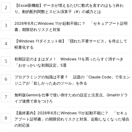
【Excel新機能】データが増えるたびに数式を直すのはもう終わ
り。動的配列関数とスピル演算子（#）の威力とは
2026年6月にWindows 11が起動不能に？ 「セキュアブート証明
書」期限切れリスクと対策
【Windows 11ダイエット術】「隠れた不要サービス」を停止して
軽量化する
初期設定のままはダメ！ Windows 11を買ったらすぐ消すべき
「おせっかいな初期設定」5選
プログラミングの知識は不要？ 話題の「Claude Code」で非エン
ジニアが「欲しかったあのツール」を作る
無料版Geminiを仕事で使い倒すための設定と注意点、Gmailやドラ
イブ連携で差をつけろ
【最終案内】2026年6月にWindows 11が起動不能に？ 「セキュ
アブート証明書」の期限切れリスクと対策、起動しなくなった場合
の対応策