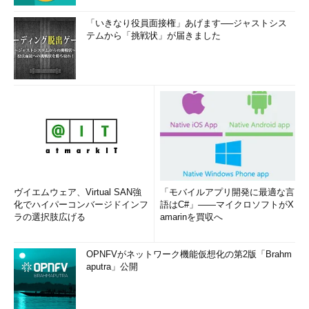
筆者紹介
「いきなり役員面接権」あげます──ジャストシス
テムから「挑戦状」が届きました
Massa POP Izumida
日本では数少ないx86プロセッサのアーキテクト。某米国半導
体メーカーで8bitと16bitの、日本のベンチャー企業でx86互換
プロセッサの設計に従事する。その後、出版社の半導体事業部
を経て、現在は某半導体メーカーでRISCプロセッサを中心とし
た開発を行っている。
「
頭脳放談
」
ヴイエムウェア、Virtual SAN強
「モバイルアプリ開発に最適な言
化でハイパーコンバージドインフ
語はC#」――マイクロソフトがX
ラの選択肢広げる
amarinを買収へ
OPNFVがネットワーク機能仮想化の第2版「Brahm
aputra」公開