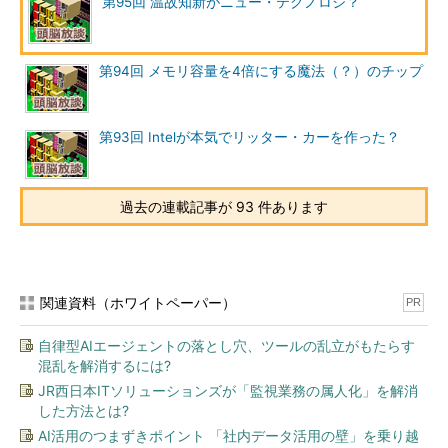
第95回 温故知新がニュー・テクノロジ？
それに、この素子の原理を説明するのに引っ張り出してきてい
第94回 メモリ容量を4倍にする魔法（？）のチップ
るのが古色蒼然（そうぜん）といっていい「パラメトロン」であ
る。パラメトロンって知っています？ 「年寄り」といわれてい
る筆者も実はけっこう「若い」ので、実際にパラメトロン計算機
第93回 Intelが本気でリッター・カーを作った？
を触ったことはない。コンピュータの「神代」のころにあった日
本独創の素子である。さすがに関係していた方々はすでに大多数
がリタイアされているのではないか、と想像する。多分、NTTの
過去の連載記事が 93 件あります
中にそのとき以来、日本独自の素子にかける執念のようなものが
残っていて、今回のニュースリリースでも「つい」パラメトロン
を引き合いに出してしまったのではないだろうか。でも、カエッ
テ訳が分からない状態になってしまったのが残念なところ。
関連資料（ホワイトペーパー）
PR
確かに原理的にはパラメトロンと似た部分もある。同じ振動数
自律型AIエージェントの落とし穴、ツールの乱立がもたらす
といっても、位相には「0」と「π」があり、それぞれを「0」と
混乱を解消するには?
「1」に当てはめるという。パラメトロンはLC発振（なんとプリ
JR西日本ITソリューションズが「監視業務の属人化」を解消
ミティブな）でそれをやり、今回はMEMSで作った微小なバネの
した方法とは?
振動でそれをやったという。どちらも物理実験風で原理は想像し
AI活用のつまずきポイント 「社内データ活用の壁」を乗り越
やすい。