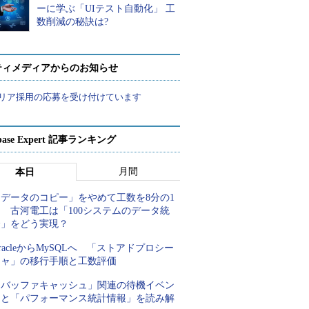
ーに学ぶ「UIテスト自動化」 工
数削減の秘訣は?
ティメディアからのお知らせ
リア採用の応募を受け付けています
abase Expert 記事ランキング
月間
本日
「データのコピー」をやめて工数を8分の1
 古河電工は「100システムのデータ統
合」をどう実現？
racleからMySQLへ 「ストアドプロシー
ジャ」の移行手順と工数評価
「バッファキャッシュ」関連の待機イベン
トと「パフォーマンス統計情報」を読み解