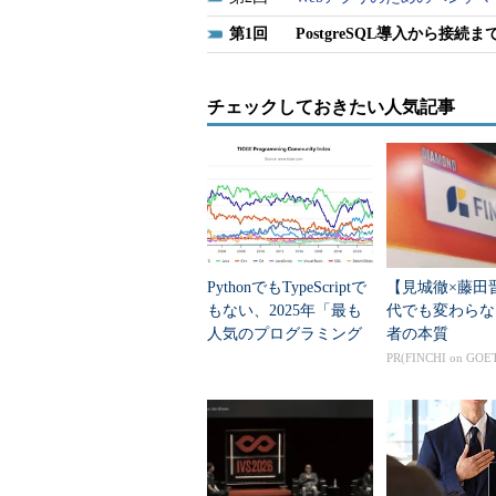
1
PostgreSQL導入から接続ま
チェックしておきたい人気記事
PythonでもTypeScriptで
【見城徹×藤田
もない、2025年「最も
代でも変わらな
人気のプログラミング
者の本質
言語」
PR(FINCHI on GOE