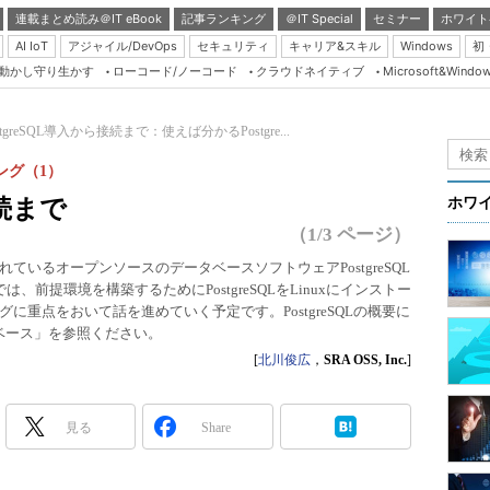
連載まとめ読み＠IT eBook
記事ランキング
＠IT Special
セミナー
ホワイト
AI IoT
アジャイル/DevOps
セキュリティ
キャリア&スキル
Windows
初
り動かし守り生かす
ローコード/ノーコード
クラウドネイティブ
Microsoft&Windo
Server & Storage
HTML5 + UX
stgreSQL導入から接続まで：使えば分かるPostgre...
Smart & Social
ニング（1）
Coding Edge
接続まで
ホワ
Java Agile
（1/3 ページ）
Database Expert
いるオープンソースのデータベースソフトウェアPostgreSQL
前提環境を構築するためにPostgreSQLをLinuxにインストー
Linux ＆ OSS
重点をおいて話を進めていく予定です。PostgreSQLの概要に
Master of IP Networ
データベース」を参照ください。
[
北川俊広
，
SRA OSS, Inc.
]
Security & Trust
Test & Tools
見る
Share
Insider.NET
ブログ