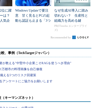
2位に躍
Windows Updateで要注
なぜ生成AI導入に踏み
ダーは？
意 甘く見るとPCの起
切れない？ 生産性と
人気企
動も認証も止まる「3つ
組織力を高める鍵
のセキュリティ移行」
PR(ITmedia エンタープライ
ズ)
Recommended by
較（キーマンズネット）
テストツール』の選び方