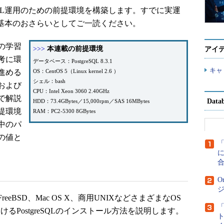
SQL運用のための前提環境を構築します。すでに実運
方は、基本のおさらいとしてご一読ください。
の学習
>>>
本連載の前提環境
アイ
考に環
データベース：PostgreSQL 8.3.1
キャ
進める
OS：CentOS 5（Linux kernel 2.6 ）
シェル：bash
および
CPU：Intel Xeon 3060 2.40GHz
で解説
Dat
HDD：73.4GBytes／15,000rpm／SAS 16MBytes
提環境
RAM：PC2-5300 8GBytes
中のパ
の値と
に
O
x、FreeBSD、Mac OS X、商用UNIXなどさまざまなOS
けるPostgreSQLのインストール方法を説明します。