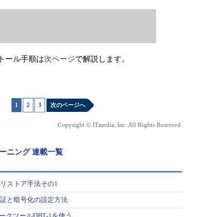
トール手順は
次ページ
で解説します。
1
|
2
|
3
次のページへ
Copyright © ITmedia, Inc. All Rights Reserved.
ューニング 連載一覧
プ＆リストア手法その1
ント認証と暗号化の設定方法
ークツールDBT-1を使う