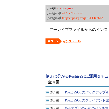
[root]#
su - postgres
[postgres]$
cd /usr/local/src
[postgres]$
tar jxvf postgresql-8.3.1.tar.bz2
アーカイブファイルからのインス
インストール
使えば分かるPostgreSQL運用＆チ
全 4 回
4
PostgreSQLのバックアッ
3
PostgreSQLのクライア
2
Webアプリのためのベンチマ