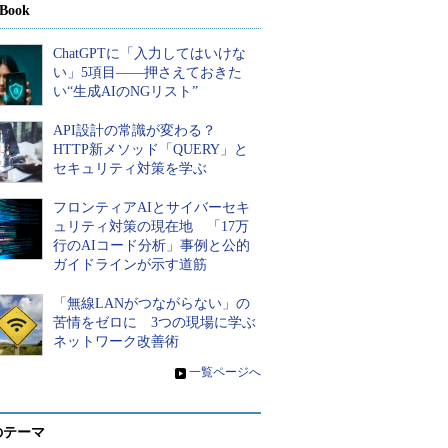
Book
ChatGPTに「入力してはいけな
い」5項目――押さえておきた
い“生成AIのNGリスト”
API設計の常識が変わる？
HTTP新メソッド「QUERY」と
セキュリティ対策を学ぶ
フロンティアAIとサイバーセキ
ュリティ対策の現在地 「17万
行のAIコード分析」事例と公的
ガイドラインが示す道筋
「無線LANがつながらない」の
苦情をゼロに 3つの現場に学ぶ
ネットワーク改善術
»
一覧ページへ
のテーマ