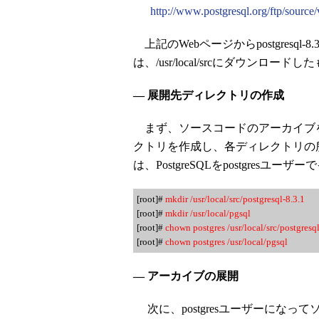
http://www.postgresql.org/ftp/source/
上記のWebページからpostgresql-
は、/usr/local/srcにダウンロ
— 展開先ディレクトリの作成
まず、ソースコードのアーカイブ
クトリを作成し、各ディレクトリの所有
は、PostgreSQLをpostgres
[root]#
mkdir /usr/local/src/postgresql-8.3.1
[root]#
mkdir /usr/local/pgsql
[root]#
chown postgres /usr/local/src/postgresql
[root]#
chown postgres /usr/local/pgsql
— アーカイブの展開
次に、postgresユーザーにな