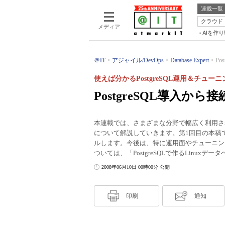
連載一覧
クラウド
メディア
AIを作
＠IT
アジャイル/DevOps
Database Expert
Po
使えば分かるPostgreSQL運用＆チュー
PostgreSQL導入から
本連載では、さまざまな分野で幅広く利用されて
について解説していきます。第1回目の本稿では、
ルします。今後は、特に運用面やチューニングに
ついては、「PostgreSQLで作るLinux
2008年06月10日 00時00分 公開
印刷
通知