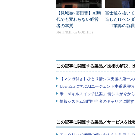
【見城徹×藤田晋】AI時
富士通を抜いて
代でも変わらない経営
進したITベン
者の本質
IT業界の就職
業トップ20
PR(FINCHI on GOETHE)
この記事に関連する製品／サービスを比
モニタリング機能の使いやすさに注目！『