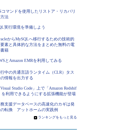
く
OSコマンドを使用したリストア・リカバリ
の方法
QL実行環境を準備しよう
racleからMySQLへ移行するための技術的
な要素と具体的な方法をまとめた無料の電
子書籍
WSとAmazon EMRを利用してみる
実行中の共通言語ランタイム（CLR）タス
クの情報を出力する
Visual Studio Code」上で「Amazon Redshif
t」を利用できるようにする拡張機能が登場
業務支援データベースの高速化のカギは発
想の転換 アットホームの実践例
»
ランキングをもっと見る