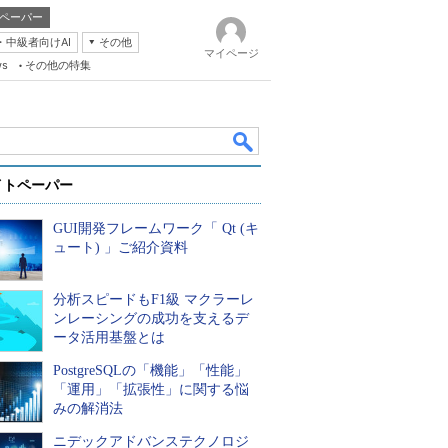
ペーパー
・中級者向けAI
その他
マイページ
ws
その他の特集
イトペーパー
GUI開発フレームワーク「 Qt (キ
ュート) 」ご紹介資料
分析スピードもF1級 マクラーレ
k
ンレーシングの成功を支えるデ
ータ活用基盤とは
PostgreSQLの「機能」「性能」
「運用」「拡張性」に関する悩
みの解消法
ニデックアドバンステクノロジ