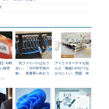
で
晋】AI時
「光ファイバーはもう
アイリスオーヤマも悩
い経営
古い」「2035年宇宙の
んだ「無線LANがつな
旅」 実運用へ向かう
がりにくい」問題 何
データセンター新技術
を変えて解決した？
THE)