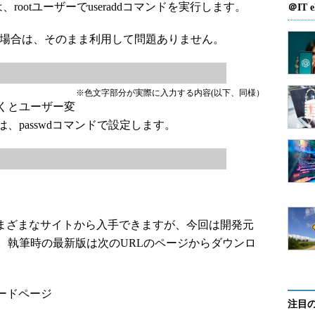
は、rootユーザーでuseraddコマンドを実行します。
＠IT e
する場合は、そのまま利用して問題ありません。
※色文字部分が実際に入力する内容(以下、同様）
くとユーザー変
、passwdコマンドで設定します。
、さまざまなサイトから入手できますが、今回は開発元
。執筆時の最新版は次のURLのページからダウンロ
ンロードページ
注目