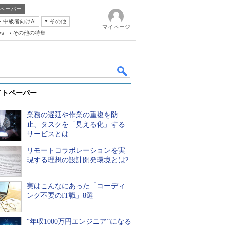
ペーパー
・中級者向けAI
その他
マイページ
ws
その他の特集
イトペーパー
業務の遅延や作業の重複を防
止、タスクを「見える化」する
サービスとは
リモートコラボレーションを実
k
現する理想の設計開発環境とは?
実はこんなにあった「コーディ
ング不要のIT職」8選
“年収1000万円エンジニア”になる