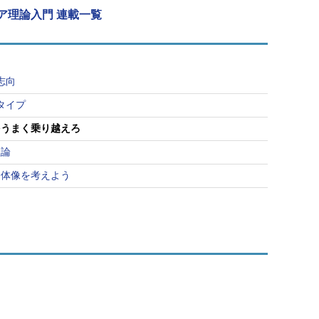
ア理論入門 連載一覧
志向
タイプ
をうまく乗り越えろ
理論
全体像を考えよう