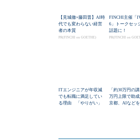
【見城徹×藤田晋】AI時
FINCHI主催「IV
代でも変わらない経営
6」トークセッ
者の本質
話題に！
PR(FINCHI on GOETHE)
PR(FINCHI on GOE
ITエンジニアが年収減
「約30万円の講
でも転職に満足してい
万円上限で助成
る理由 「やりがい」
京都、AIなど
を抑えた2つの最多は？
「若手エンジニ
ス」受講者募集