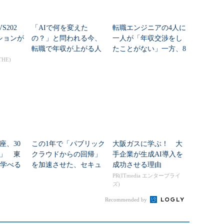
S202
「AIで何を変えた
転職エンジニアの4人に
ションが
の？」と問われる今、
一人が「年収交渉をし
転職で年収が上がる人
たことがない」一方、8
／上がらない人
割が「交渉したい」
THE)
なぜなのか
座、30
この1年で「パブリック
大阪ガスに学ぶ！ 大
」 東
クラウドからの回帰」
手企業が生成AI導入を
を学べる
を加速させた、セキュ
成功させる理由
アコー
リティだけでは語れな
PR(ITmedia エンタープライ
ズ)
中
い変化
Recommended by