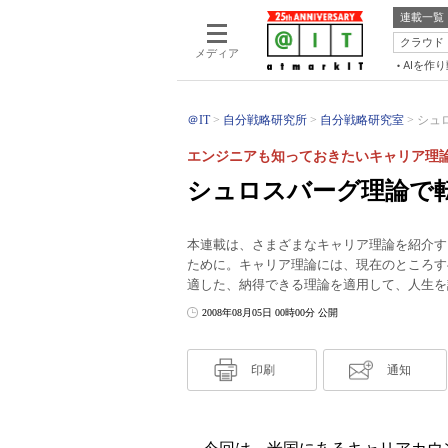
連載一覧
クラウド
メディア
AIを作
＠IT
自分戦略研究所
自分戦略研究室
シュ
エンジニアも知っておきたいキャリア理論
シュロスバーグ理論で
本連載は、さまざまなキャリア理論を紹介す
ために。キャリア理論には、現在のところす
適した、納得できる理論を適用して、人生を
2008年08月05日 00時00分 公開
印刷
通知