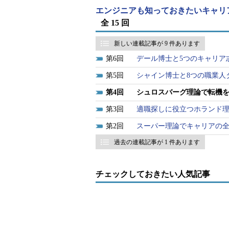
エンジニアも知っておきたいキャリ
全 15 回
新しい連載記事が 9 件あります
6
デール博士と5つのキャリア
5
シャイン博士と8つの職業人
4
シュロスバーグ理論で転機
3
適職探しに役立つホランド
2
スーパー理論でキャリアの
過去の連載記事が 1 件あります
チェックしておきたい人気記事