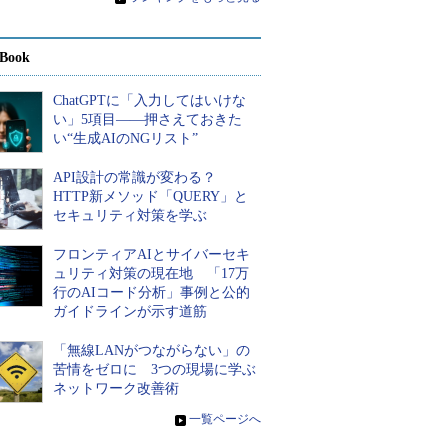
Book
ChatGPTに「入力してはいけな
い」5項目――押さえておきた
い“生成AIのNGリスト”
API設計の常識が変わる？
HTTP新メソッド「QUERY」と
セキュリティ対策を学ぶ
フロンティアAIとサイバーセキ
ュリティ対策の現在地 「17万
行のAIコード分析」事例と公的
ガイドラインが示す道筋
「無線LANがつながらない」の
苦情をゼロに 3つの現場に学ぶ
ネットワーク改善術
»
一覧ページへ