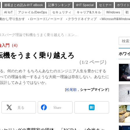
連載まとめ読み＠IT eBook
記事ランキング
＠IT Special
セミナー
ホワイト
AI IoT
アジャイル/DevOps
セキュリティ
キャリア&スキル
Windows
初
り動かし守り生かす
ローコード/ノーコード
クラウドネイティブ
Microsoft&Windo
Server & Storage
HTML5 + UX
ロスバーグ理論で転機をうまく乗り越えろ：エン...
Smart & Social
入門（4）
Coding Edge
転機をうまく乗り越えろ
ホワ
Java Agile
（1/2 ページ）
Database Expert
る。何のため？ もちろんあなたのエンジニア人生を豊かにする
べての理論を統一するような大統一理論は存在しない。あなたに
Linux ＆ OSS
設計してみようではないか。
Master of IP Networ
[
松尾順
，
シャープマインド
]
Security & Trust
Test & Tools
見る
Share
Insider.NET
ブログ