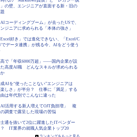
I時代の「Markdown負債」と「レガシー脱
却」の壁、エンジニアが直面する新・旧の
課題
AIコーディングブーム」が去ったUSで、
エンジニアに求められる「本体の強さ」
Excel好き」では進化できない、「Excel/C
Vでデータ連携」が残る今、AIをどう使う
か
高で「年収6000万超」――国内企業が設
けた高度AI職 どんなスキルが求められる
のか
成AIを“使ったことない”エンジニアは
「楽しさ」が半分？ 仕事に「満足」する
理由は年代別でこんなに違った
AI活用する新人増えてOJT負担増」 複
数の調査で露呈した現場の苦悩
士通を抜いて2位に躍進したITベンダー
？ IT業界の就職人気企業トップ20
»
ランキングをもっと見る