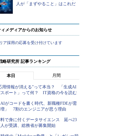
人が「まずやること」はこれだ
ティメディアからのお知らせ
リア採用の応募を受け付けています
戦略研究所 記事ランキング
月間
本日
応用情報が消える”って本当？ 「生成AI
パスポート」って何？ IT資格の今を読む
AIがコードを書く時代、新職種FDEが需
要増」 7割のエンジニアが思う理由
無料で身に付くデータサイエンス 延べ23
万人が受講、総務省が募集開始