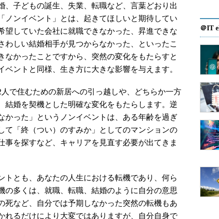
婚、子どもの誕生、失業、転職など、言葉どおり出
「ノンイベント」とは、起きてほしいと期待してい
＠IT e
希望していた会社に就職できなかった、昇進できな
さわしい結婚相手が見つからなかった、といったこ
きなかったことですから、突然の変化をもたらすと
イベントと同様、生き方に大きな影響を与えます。
人で住むための新居への引っ越しや、どちらか一方
、結婚を契機とした明確な変化をもたらします。逆
なかった」というノンイベントは、ある年齢を過ぎ
して「終（つい）のすみか」としてのマンションの
仕事を探すなど、キャリアを見直す必要が出てきま
ントとも、あなたの人生における転機であり、何ら
機の多くは、就職、転職、結婚のように自分の意思
の死など、自分では予期しなかった突然の転機もあ
かれるだけにより大変ではありますが、自分自身で