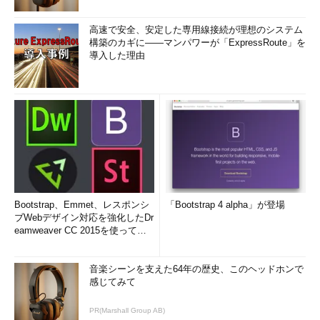
高速で安全、安定した専用線接続が理想のシステム
構築のカギに――マンパワーが「ExpressRoute」を
導入した理由
Bootstrap、Emmet、レスポンシ
「Bootstrap 4 alpha」が登場
ブWebデザイン対応を強化したDr
eamweaver CC 2015を使って
み...
音楽シーンを支えた64年の歴史、このヘッドホンで
感じてみて
PR(Marshall Group AB)