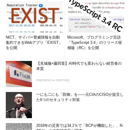
NICT、サイバー脅威情報を自動
Microsoft、プログラミング言語
集約できるWebアプリ「EXIST」
「TypeScript 3.4」のリリース候
を公開
補版（RC）を公開
【見城徹×藤田晋】AI時代でも変わらない経営者の
本質
PR(FINCHI on GOETHE)
一にも二にも「防御」を――元CIAのCISOが提言し
た6つのセキュリティ対策
2018年の災害では34.2％で「BCPが機能した」、N