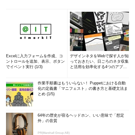
Excelに入力フォームを作成、コ
デザインネタをWebで探す人が知
ントロールを追加、表示、ボタン
っておきたい、日ごろのネタ収集
でイベント実行 (1/3)
と活用を効率化する4つのアプリ
(1/3)
作業手順書はもういらない！ Puppetにおける自動
化の定義書「マニフェスト」の書き方と基礎文法ま
とめ (1/5)
64年の歴史が宿るヘッドホン、いい意味で「想定
外」の音質
PR(Marshall Group AB)