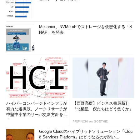
Mellanox、NVMe-oFでストレージを仮想化する「S
NAP」を発表
ハイパーコンバージドインフラが
【西野亮廣】ビジネス書最新刊
有力な選択肢、ノークリサーチが
『北極星 僕たちはどう働くか』
中堅中小業のサーバ更新方針を調
査
PR(FINCHI on GOETHE)
Google Cloudのハイブリッドソリューション「Clou
d Services Platform」はどうなるのか聞い...