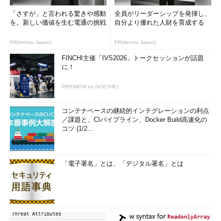
「さすが」と言われる驚きや感動
全員がリーダーシップを発揮し、
を。新しい価値を生む電通の挑戦
自分より優れた人財を育成する
PR(dentsu Japan)
PR(dentsu Japan)
FINCHI主催「IVS2026」トークセッションが話題
に！
PR(FINCHI on GOETHE)
コンテナベースの継続的インテグレーションの利点
／課題と、CIパイプライン、Docker Build高速化の
コツ (1/2...
「電子署名」とは、「デジタル署名」とは