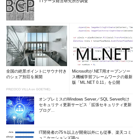
TTデータ経営研究所が調査
全国の絶景ポイントにサウナ付き
Microsoftが.NET用オープンソー
のシェア別荘を展開
ス機械学習フレームワークの最新
版「ML.NET 0.11」を公開
PR(COCO VILLA on GOETHE)
オンプレミスのWindows Server／SQL Server向け
セキュリティ更新サービス「拡張セキュリティ更新
プログ...
IT開発者の75％以上が開発以外にも従事、楽天コミ
ュニケーションズ調べ