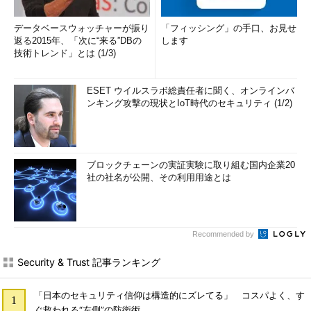
データベースウォッチャーが振り
「フィッシング」の手口、お見せ
返る2015年、「次に“来る”DBの
します
技術トレンド」とは (1/3)
ESET ウイルスラボ総責任者に聞く、オンラインバ
ンキング攻撃の現状とIoT時代のセキュリティ (1/2)
ブロックチェーンの実証実験に取り組む国内企業20
社の社名が公開、その利用用途とは
Recommended by
Security & Trust 記事ランキング
「日本のセキュリティ信仰は構造的にズレてる」 コスパよく、す
ぐ救われる“左側”の防衛術