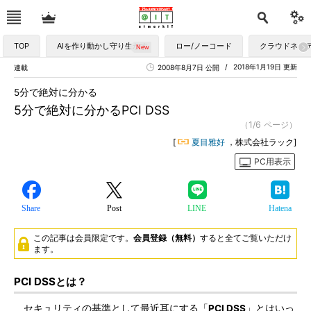
TOP
AIを作り動かし守り生かす
ロー/ノーコード
クラウドネイ
2018年1月19日 更新
連載
2008年8月7日 公開
5分で絶対に分かる
5分で絶対に分かるPCI DSS
（1/6 ページ）
[
夏目雅好
，株式会社ラック]
PC用表示
Share
Post
LINE
Hatena
この記事は会員限定です。
会員登録（無料）
すると全てご覧いただけ
ます。
PCI DSSとは？
セキュリティの基準として最近耳にする「
PCI DSS
」とはいっ