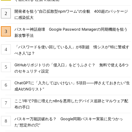
開発者を狙う“自己拡散型npmワーム”の全貌 400超のパッケージ
に感染拡大
パスキー神話崩壊 Google Password Managerの同期機能を狙う
新攻撃手法
「パスワードを使い回している人」が6割超 情シスが“特に警戒す
べき人”は？
GitHubリポジトリの「侵入口」をどうふさぐ？ 無料で使える6つ
のセキュリティ設定
ChatGPTに「入力してはいけない」5項目――押さえておきたい“生
成AIのNGリスト”
ここ1年で7倍に増えたn8nを悪用したデバイス追跡とマルウェア配
布の手口
パスキー万能説破れる？ Google同期パスキー実装に見つかっ
た“想定外の穴”