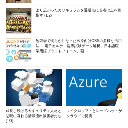
より広がったカリキュラムを通過点に若者は上を目
指す (1/2)
勉強会で明らかになった医療向けOSSの多様な活用
法──電子カルテ、臨床試験データ解析、日本語医
学用語プラットフォーム、画...
成長し続けるセキュリティ人材と
マイクロソフトとレッドハットが
悲嘆に暮れる情報流出被害者たち
クラウドで提携
(1/3)