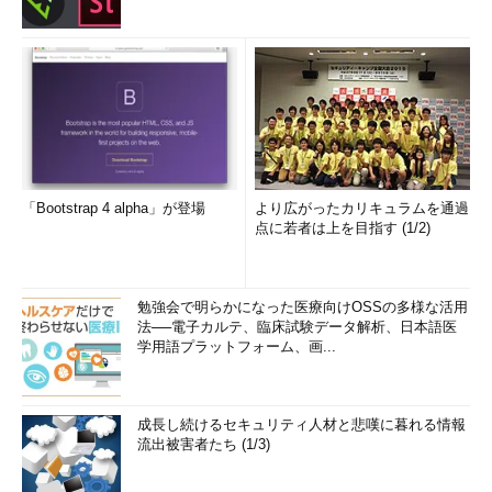
「Bootstrap 4 alpha」が登場
より広がったカリキュラムを通過
点に若者は上を目指す (1/2)
勉強会で明らかになった医療向けOSSの多様な活用
法──電子カルテ、臨床試験データ解析、日本語医
学用語プラットフォーム、画...
成長し続けるセキュリティ人材と悲嘆に暮れる情報
流出被害者たち (1/3)