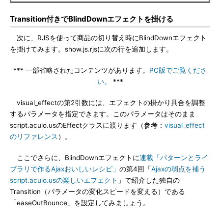
Transition付きでBlindDownエフェクトを掛ける
次に、RJSを使って商品の切り替え時にBlindDownエフェクト
を掛けてみます。show.js.rjsに次の行を追加します。
*** 一部省略されたコンテンツがあります。
PC版でご覧くださ
い。
***
visual_effectの第2引数には、エフェクトの掛かり具合を調整
するパラメータを指定できます。このパラメータはそのまま
script.aculo.usのEffectクラスに渡ります（参考：
visual_effect
のリファレンス
）。
ここでさらに、BlindDownエフェクトに
連載「パターンとライ
ブラリで作るAjaxおいしいレシピ」
の第4回「
Ajaxの弱点を補う
script.aculo.usの楽しいエフェクト
」で紹介した独自の
Transition（パラメータの変化スピードを変える）である
「easeOutBounce」を設定してみましょう。