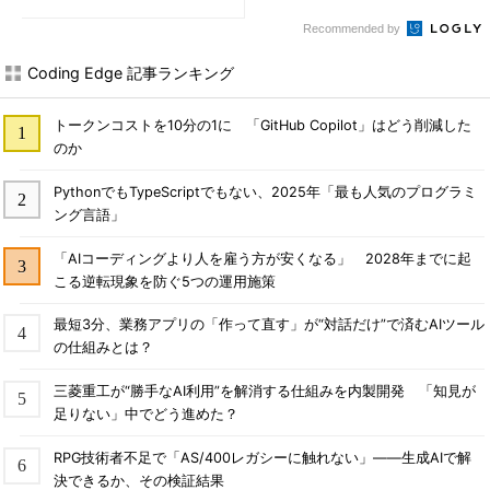
Recommended by
Coding Edge 記事ランキング
トークンコストを10分の1に 「GitHub Copilot」はどう削減した
のか
PythonでもTypeScriptでもない、2025年「最も人気のプログラミ
ング言語」
「AIコーディングより人を雇う方が安くなる」 2028年までに起
こる逆転現象を防ぐ5つの運用施策
最短3分、業務アプリの「作って直す」が“対話だけ”で済むAIツール
の仕組みとは？
三菱重工が“勝手なAI利用”を解消する仕組みを内製開発 「知見が
足りない」中でどう進めた？
RPG技術者不足で「AS/400レガシーに触れない」――生成AIで解
決できるか、その検証結果