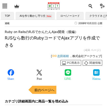
TOP
AIを作り動かし守り生かす
ロー/ノーコード
クラウドネイ
連載
2008年10月22日 公開
Ruby on RailsのRJSでかんたんAjax開発（後編）
RJSなら数行のRubyコードでAjaxアプリを作成で
きる
（4/4 ページ）
[
志田裕樹
，株式会社アークウェブ]
PC用表示
関連情報
Share
Post
LINE
Hatena
前のページへ
カテゴリ詳細画面内に商品一覧を埋め込み