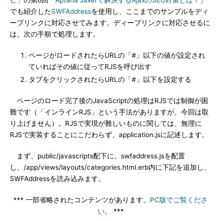
ピ」
の第6回「
Aptana Jaxerで解決するAjaxのSEO対策とは？
」
でも紹介した
SWFAddress
を使用し、ここまでのサンプルをディ
ープリンクに対応させてみます。ディープリンクに対応させるに
は、次の手順で処理します。
ページがロードされたらURLの「#」以下の値が設定され
ていればその値に従ってRJSを呼び出す
タブをクリックされたらURLの「#」以下を設定する
ページのロード完了後のJavaScriptの処理はRJSでは制御が困
難です（「インラインRJS」という手法がありますが、今回は取
り上げません）。RJSで実現が難しいものに関しては、無理に
RJSで実装することにこだわらず、application.jsに記述します。
まず、public/javascripts配下に、swfaddress.jsを配置
し、/app/views/layouts/categories.html.erb内に下記を追加し、
SWFAddressを読み込みます。
*** 一部省略されたコンテンツがあります。
PC版でご覧くださ
い。
***