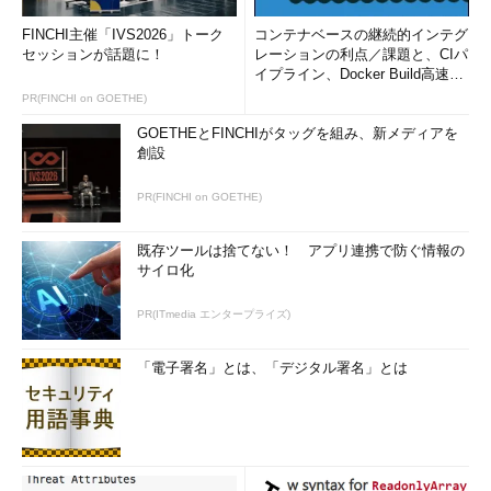
FINCHI主催「IVS2026」トーク
コンテナベースの継続的インテグ
セッションが話題に！
レーションの利点／課題と、CIパ
イプライン、Docker Build高速化
のコツ (1/2...
PR(FINCHI on GOETHE)
GOETHEとFINCHIがタッグを組み、新メディアを
創設
PR(FINCHI on GOETHE)
既存ツールは捨てない！ アプリ連携で防ぐ情報の
サイロ化
PR(ITmedia エンタープライズ)
「電子署名」とは、「デジタル署名」とは