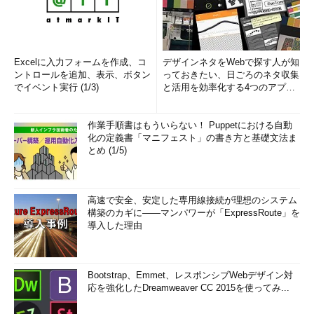
Excelに入力フォームを作成、コ
デザインネタをWebで探す人が知
ントロールを追加、表示、ボタン
っておきたい、日ごろのネタ収集
でイベント実行 (1/3)
と活用を効率化する4つのアプリ
(1/3)
作業手順書はもういらない！ Puppetにおける自動
化の定義書「マニフェスト」の書き方と基礎文法ま
とめ (1/5)
高速で安全、安定した専用線接続が理想のシステム
構築のカギに――マンパワーが「ExpressRoute」を
導入した理由
Bootstrap、Emmet、レスポンシブWebデザイン対
応を強化したDreamweaver CC 2015を使ってみ...