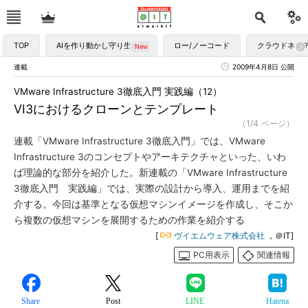
TOP
AIを作り動かし守り生かす
ロー/ノーコード
クラウドネイ
連載
2009年4月8日 公開
VMware Infrastructure 3徹底入門 実践編（12）
VI3におけるクローンとテンプレート
（1/4 ページ）
連載「VMware Infrastructure 3徹底入門」では、VMware
Infrastructure 3のコンセプトやアーキテクチャといった、いわ
ば理論的な部分を紹介した。新連載の「VMware Infrastructure
3徹底入門 実践編」では、実際の設計から導入、運用までを紹
介する。今回は基準となる仮想マシンイメージを作成し、そこか
ら複数の仮想マシンを展開するための作業を紹介する
[
ヴイエムウェア株式会社
，＠IT]
PC用表示
関連情報
Share
Post
LINE
Hatena