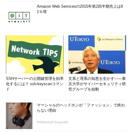
Amazon Web Servicesの2015年第2四半期売上は8
1％増
SSHサーバーの公開鍵管理を効率
文系と理系の知恵を生かす――東
化するには？ ssh-keyscanコマン
京大学がサイバーセキュリティ研
ド
究グループを始動
マーシャルのヘッドホンが「ファッション」で終わ
らない理由
PR(Marshall Group AB)