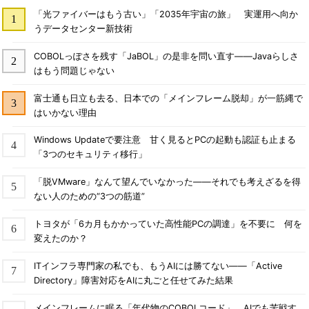
「光ファイバーはもう古い」「2035年宇宙の旅」 実運用へ向か
うデータセンター新技術
COBOLっぽさを残す「JaBOL」の是非を問い直す――Javaらしさ
はもう問題じゃない
富士通も日立も去る、日本での「メインフレーム脱却」が一筋縄で
はいかない理由
Windows Updateで要注意 甘く見るとPCの起動も認証も止まる
「3つのセキュリティ移行」
「脱VMware」なんて望んでいなかった――それでも考えざるを得
ない人のための“3つの筋道”
トヨタが「6カ月もかかっていた高性能PCの調達」を不要に 何を
変えたのか？
ITインフラ専門家の私でも、もうAIには勝てない――「Active
Directory」障害対応をAIに丸ごと任せてみた結果
メインフレームに眠る「年代物のCOBOLコード」、AIでも苦戦す