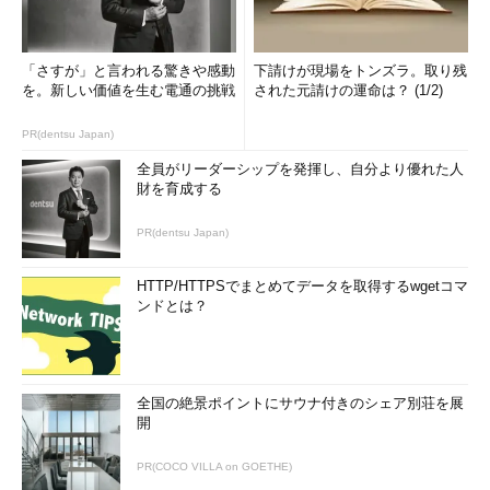
「さすが」と言われる驚きや感動
下請けが現場をトンズラ。取り残
を。新しい価値を生む電通の挑戦
された元請けの運命は？ (1/2)
PR(dentsu Japan)
全員がリーダーシップを発揮し、自分より優れた人
財を育成する
PR(dentsu Japan)
HTTP/HTTPSでまとめてデータを取得するwgetコマ
ンドとは？
全国の絶景ポイントにサウナ付きのシェア別荘を展
開
PR(COCO VILLA on GOETHE)