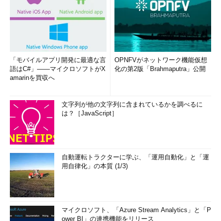
「モバイルアプリ開発に最適な言
OPNFVがネットワーク機能仮想
語はC#」――マイクロソフトがX
化の第2版「Brahmaputra」公開
amarinを買収へ
文字列が他の文字列に含まれているかを調べるに
は？［JavaScript］
自動運転トラクターに学ぶ、「運用自動化」と「運
用自律化」の本質 (1/3)
マイクロソフト、「Azure Stream Analytics」と「P
ower BI」の連携機能をリリース