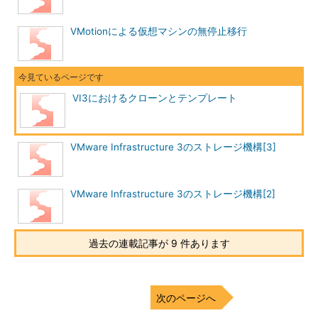
VMotionによる仮想マシンの無停止移行
図2 仮想マシンの電源を停止後、テン
プレートに変換
変換タスクが完了すると、仮想マシンはインベントリから見え
なくなる。これは先ほどまで仮想マシンであったオブジェクト
VI3におけるクローンとテンプレート
が、もう仮想マシンではなく、「テンプレート」になっているた
めである。テンプレートを確認するには、インベントリのビュー
を「仮想マシンおよびテンプレート」に切り替える。
VMware Infrastructure 3のストレージ機構[3]
VMware Infrastructure 3のストレージ機構[2]
過去の連載記事が 9 件あります
図3 VI Clientの左上のメニューより、
インベントリのビューを切り替えること
ができる
次のページへ
すると、以下のようにテンプレートが存在していることが確認