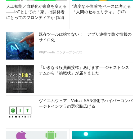
人工知能／自動化が家庭を変える
“適度な不信感”をベースに考える
――IoTとしての「家」は開発者
「人間のセキュリティ」 (1/2)
にとってのフロンティアか (1/3)
既存ツールは捨てない！ アプリ連携で防ぐ情報の
サイロ化
PR(ITmedia エンタープライズ)
「いきなり役員面接権」あげます──ジャストシス
テムから「挑戦状」が届きました
ヴイエムウェア、Virtual SAN強化でハイパーコンバ
ージドインフラの選択肢広げる