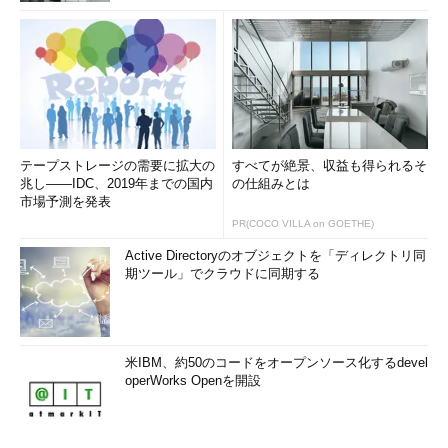
テープストレージの需要に拡大の
すべてが絶景、収益も得られるそ
兆し――IDC、2019年までの国内
の仕組みとは
市場予測を発表
PR(COCO VILLA on GOETHE)
Active Directoryのオブジェクトを「ディレクトリ同
期ツール」でクラウドに同期する
米IBM、約50のコードをオープンソース化するdevel
operWorks Openを開設