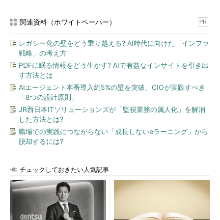
できるはずだ。
関連資料（ホワイトペーパー）
PR
レガシー化の壁をどう乗り越える? AI時代に向けた「インフラ
戦略」の考え方
PDFに眠る情報をどう生かす? AIで有益なインサイトを引き出
す方法とは
AIエージェント本番導入約5%の壁を突破、CIOが実践すべき
図4 インベントリのビューを切り替え
「8つの設計原則」
ることで、仮想マシンを確認することが
できる
JR西日本ITソリューションズが「監視業務の属人化」を解消
した方法とは?
テンプレートから仮想マシンを展開する
職場での実践につながらない「成長しないeラーニング」から
脱却するには?
チェックしておきたい人気記事