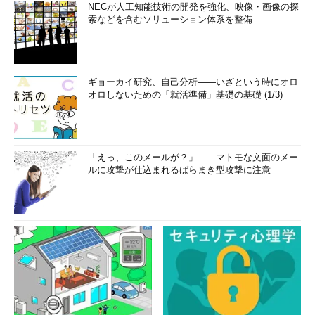
NECが人工知能技術の開発を強化、映像・画像の探
索などを含むソリューション体系を整備
ギョーカイ研究、自己分析――いざという時にオロ
オロしないための「就活準備」基礎の基礎 (1/3)
「えっ、このメールが？」――マトモな文面のメー
ルに攻撃が仕込まれるばらまき型攻撃に注意