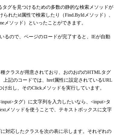
れるタグを見つけるための多数の静的な検索メソッドが
れたid属性で検索したり（Find.ByIdメソッド）、
yNameメソッド）といったことができます。
ているので、ページのロードが完了すると、IEが自動
た各種クラスが用意されており、おのおののHTMLタグ
上記のコードでは、href属性に設定されているURL
つけ出し、そのClickメソッドを実行しています。
ut>タグ）に文字列を入力したいなら、<input>タ
ypeTextメソッドを使うことで、テキストボックスに文字
タグに対応したクラスを次の表に示します。それぞれの