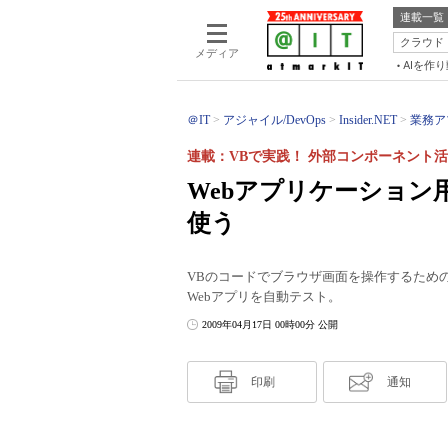
連載一覧
クラウド
メディア
AIを作
＠IT
アジャイル/DevOps
Insider.NET
業務アプ
連載：VBで実践！ 外部コンポーネント
Webアプリケーション
使う
VBのコードでブラウザ画面を操作するためのコン
Webアプリを自動テスト。
2009年04月17日 00時00分 公開
印刷
通知