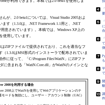
Chromeが利用できます。本稿では2.0 beta1を使用しま
「
 beta1については、Visual Studio 2005およ
.3.0は、.NET Framework 1.1用と、.NET
に
ナリが用意されています）。本稿では、Windows XP上の
2008）を使用しています。
ta1はZIPファイルで提供されており、これを適当なフ
側
1.3.0はMSI形式のインストーラで配布されていま
P
って、「C:\Program Files\WatiN」にZIPファ
まれる「WatiN.Core.dll」がWatiNのメインとな
で
開
erver 2008を利用する場合
貌
 Server 2008上でWatiNを使用してWebアプリケーションのテ
講
護モードを無効にし、ユーザー・アカウント制御（UAC）