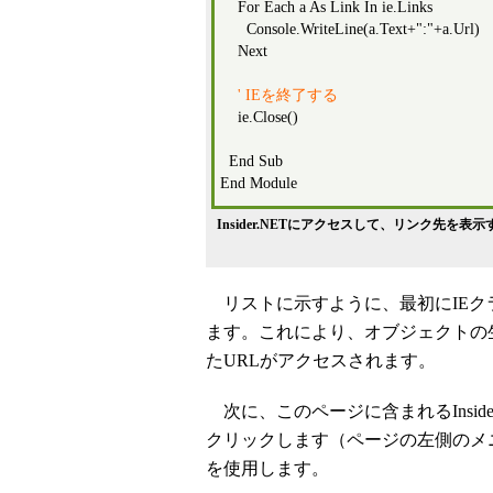
For Each a As Link In ie.Links
Console.WriteLine(a.Text+":"+a.Url)
Next
' IEを終了する
ie.Close()
End Sub
End Module
Insider.NETにアクセスして、リンク先を表示
リストに示すように、最初にIEクラス
ます。これにより、オブジェクトの
たURLがアクセスされます。
次に、このページに含まれるInsid
クリックします（ページの左側のメニ
を使用します。