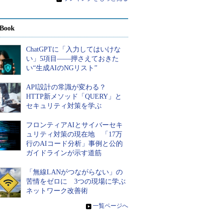
Book
ChatGPTに「入力してはいけな
い」5項目――押さえておきた
い“生成AIのNGリスト”
API設計の常識が変わる？
HTTP新メソッド「QUERY」と
セキュリティ対策を学ぶ
フロンティアAIとサイバーセキ
ュリティ対策の現在地 「17万
行のAIコード分析」事例と公的
ガイドラインが示す道筋
「無線LANがつながらない」の
苦情をゼロに 3つの現場に学ぶ
ネットワーク改善術
»
一覧ページへ