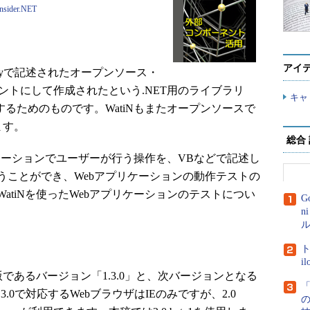
Insider.NET
アイ
、Rubyで記述されたオープンソース・
ヒントにして作成されたという.NET用のライブラリ
キャ
するためのものです。WatiNもまたオープンソースで
ます。
総合
リケーションでユーザーが行う操作を、VBなどで記述し
うことができ、Webアプリケーションの動作テストの
atiNを使ったWebアプリケーションのテストについ
G
n
ル
ト
i
であるバージョン「1.3.0」と、次バージョンとなる
「
1.3.0で対応するWebブラウザはIEのみですが、2.0