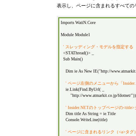
表示し、ページに含まれるすべての
Imports WatiN.Core
Module Module1
' スレッディング・モデルを指定する
<STAThread()> _
Sub Main()
Dim ie As New IE("http://www.atmarkit.
' ページ左側のメニューから「Insid
ie.Link(Find.ByUrl( _
"http://www.atmarkit.co.jp/fdotnet/")).
' Insider.NETのトップページの<ti
Dim title As String = ie.Title
Console.WriteLine(title)
' ページに含まれるリンク（<a>タ