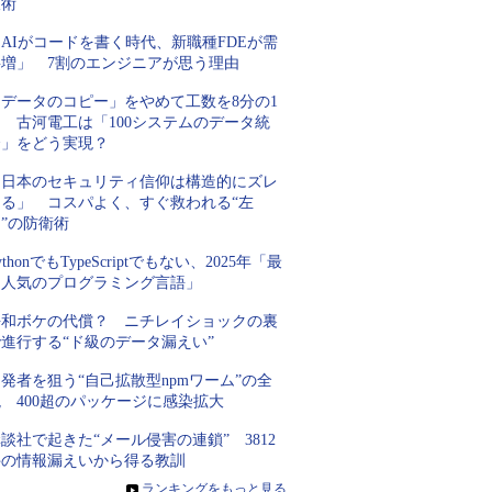
技術
AIがコードを書く時代、新職種FDEが需
要増」 7割のエンジニアが思う理由
「データのコピー」をやめて工数を8分の1
 古河電工は「100システムのデータ統
合」をどう実現？
「日本のセキュリティ信仰は構造的にズレ
てる」 コスパよく、すぐ救われる“左
”の防衛術
ythonでもTypeScriptでもない、2025年「最
も人気のプログラミング言語」
平和ボケの代償？ ニチレイショックの裏
進行する“ド級のデータ漏えい”
発者を狙う“自己拡散型npmワーム”の全
 400超のパッケージに感染拡大
談社で起きた“メール侵害の連鎖” 3812
件の情報漏えいから得る教訓
»
ランキングをもっと見る