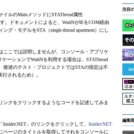
注目
のMainメソッドにSTAThread属性
加します。ドキュメントによると、WatiNがIEをCOM経由
ルをSTA（single-thread apartment）にし
はここでは説明しませんが、コンソール・アプリケ
ケーションでWatiNを利用する場合は、STAThread
、後述のテスト・プロジェクトではSTAの指定は不
実行されるため）。
、リンクをクリックするようなコードを記述してみま
編集
sider.NET」のリンクをクリックして、
Insider.NET
にページのタイトルを取得してそれをコンソールに