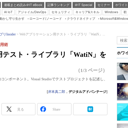
連載まとめ読み＠IT eBook
記事ランキング
＠IT Special
セミナー
ホワイト
AI IoT
アジャイル/DevOps
セキュリティ
キャリア&スキル
Windows
初
り動かし守り生かす
ローコード/ノーコード
クラウドネイティブ
Microsoft&Windo
Server & Storage
HTML5 + UX
リInsider
Webアプリケーション用テスト・ライブラリ「WatiN」...
Smart & Social
活用術
Coding Edge
用テスト・ライブラリ「WatiN」を
ホワ
Java Agile
Database Expert
（1/3 ページ）
Linux ＆ OSS
ポーネント。Visual Studioでテストプロジェクトを記述し、
Master of IP Networ
[
岸本真二郎
，
デジタルアドバンテージ
]
Security & Trust
Test & Tools
見る
Share
Insider.NET
ブログ