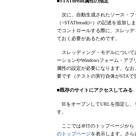
■STAThread属性の指定
次に、自動生成されたソース・ファイル
（<STAThread()>）の記述を追
でコントロールする際に、スレッディング・モデ
ておく必要があるためです。
スレッディング・モデルについて
ーションやWindowsフォーム・アプリ
属性の設定が必要になります。なお
要です（テストの実行自体がSTAで
■既存のサイトにアクセスしてみる
IEをオープンしてURLを指定し
す。
ここでは＠ITのトップページから「In
のトップページ
を表示します。さら