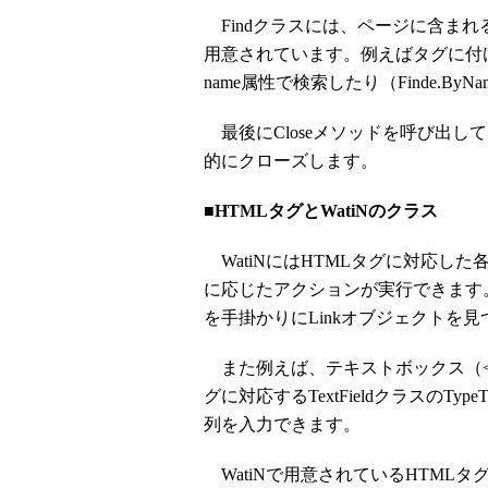
Findクラスには、ページに含ま
用意されています。例えばタグに付けら
name属性で検索したり（Finde.B
最後にCloseメソッドを呼び出し
的にクローズします。
■HTMLタグとWatiNのクラス
WatiNにはHTMLタグに対応し
に応じたアクションが実行できます。
を手掛かりにLinkオブジェクトを見
また例えば、テキストボックス（<inp
グに対応するTextFieldクラスのT
列を入力できます。
WatiNで用意されているHTML