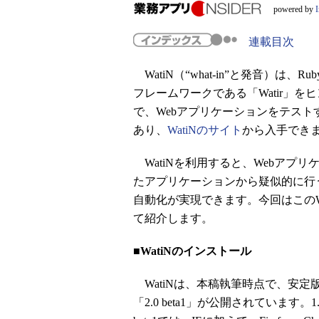
powered by
連載目次
WatiN（“what-in”と発音）は
フレームワークである「Watir」を
で、Webアプリケーションをテスト
あり、
WatiNのサイト
から入手でき
WatiNを利用すると、Webアプ
たアプリケーションから疑似的に行
自動化が実現できます。今回はこのW
て紹介します。
■WatiNのインストール
WatiNは、本稿執筆時点で、安定版
「2.0 beta1」が公開されています。