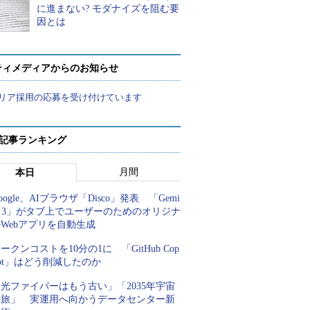
に進まない? モダナイズを阻む要
因とは
ティメディアからのお知らせ
リア採用の応募を受け付けています
 記事ランキング
月間
本日
oogle、AIブラウザ「Disco」発表 「Gemi
i 3」がタブ上でユーザーのためのオリジナ
Webアプリを自動生成
ークンコストを10分の1に 「GitHub Cop
lot」はどう削減したのか
光ファイバーはもう古い」「2035年宇宙
の旅」 実運用へ向かうデータセンター新