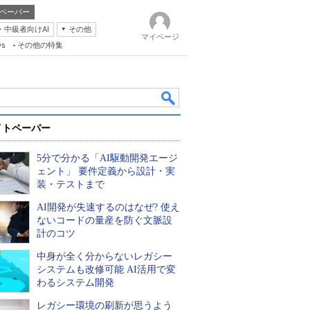
ペーパー
・中級者向けAI
その他
マイページ
ws
その他の特集
イトペーパー
5分で分かる「AI駆動開発エージ
ェント」 要件定義から設計・実
装・テストまで
AI開発が失速するのはなぜ? 使え
k
ないコードの量産を防ぐ文脈設
計のコツ
中身が全く分からないレガシー
システムも改修可能 AI活用で変
わるシステム開発
レガシー環境の刷新が思うよう