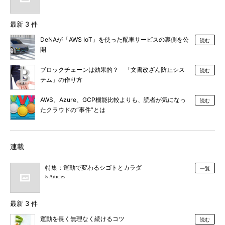
最新 3 件
DeNAが「AWS IoT」を使った配車サービスの裏側を公
読む
開
ブロックチェーンは効果的？ 「文書改ざん防止シス
読む
テム」の作り方
AWS、Azure、GCP機能比較よりも、読者が気になっ
読む
たクラウドの“事件”とは
連載
特集：運動で変わるシゴトとカラダ
一覧
5 Articles
最新 3 件
運動を長く無理なく続けるコツ
読む