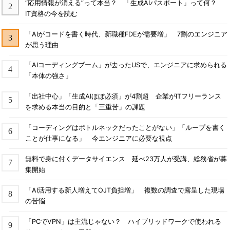
“応用情報が消える”って本当？ 「生成AIパスポート」って何？
IT資格の今を読む
「AIがコードを書く時代、新職種FDEが需要増」 7割のエンジニア
が思う理由
「AIコーディングブーム」が去ったUSで、エンジニアに求められる
「本体の強さ」
「出社中心」「生成AIほぼ必須」が4割超 企業がITフリーランス
を求める本当の目的と「三重苦」の課題
「コーディングはボトルネックだったことがない」「ループを書く
ことが仕事になる」 今エンジニアに必要な視点
無料で身に付くデータサイエンス 延べ23万人が受講、総務省が募
集開始
「AI活用する新人増えてOJT負担増」 複数の調査で露呈した現場
の苦悩
「PCでVPN」は主流じゃない？ ハイブリッドワークで使われる