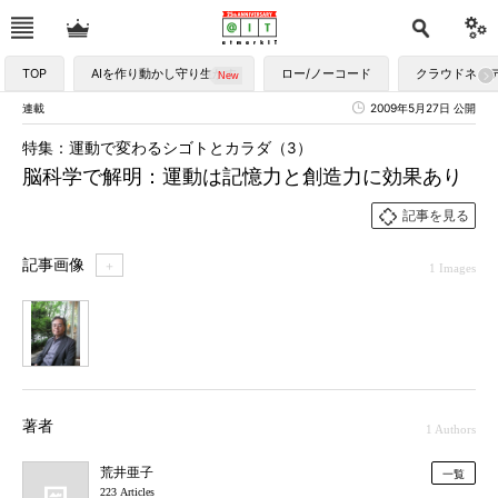
TOP
AIを作り動かし守り生かす
ロー/ノーコード
クラウドネイ
連載
2009年5月27日 公開
特集：運動で変わるシゴトとカラダ（3）
脳科学で解明：運動は記憶力と創造力に効果あり
記事を見る
記事画像
＋
1 Images
1
著者
1 Authors
荒井亜子
一覧
223 Articles